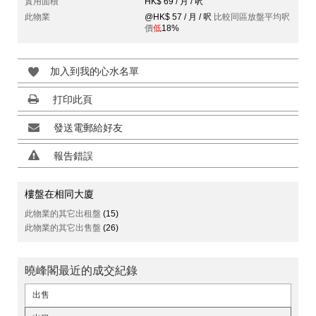
實用面積
HK$ 69 / 月 / 呎
此物業
@HK$ 57 / 月 / 呎
比較同區放盤平均呎
價
低
18%
加入到我的心水名單
打印此頁
發送電郵給好友
報告錯誤
樓盤在相同大廈
此物業的其它出租盤
(15)
此物業的其它出售盤
(26)
曉峰閣最近的成交紀錄
出售