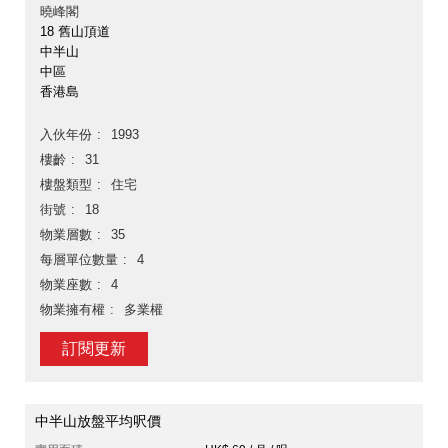
曉峰閣
18 舊山頂道
中半山
中區
香港島
入伙年份
1993
樓齡
31
樓盤類型
住宅
街號
18
物業層數
35
每層單位數量
4
物業座數
4
物業擁有權
多業權
訂閱更新
中半山放盤平均呎價