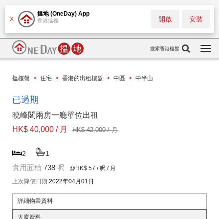
搵地 (OneDay) App
開啟
安裝
X
香港搵樓
搜索香港樓盤
Togg
navi
搵樓盤
>
住宅
>
香港的出租樓盤
>
中區
>
中半山
已過期
曉峰閣兩房一廳單位出租
HK$ 40,000 / 月
HK$ 42,000 / 月
2
1
實用面積
738
呎
@HK$ 57
/ 呎 / 月
上次降價日期
2022年04月01日
詳細物業資料
大廈資料