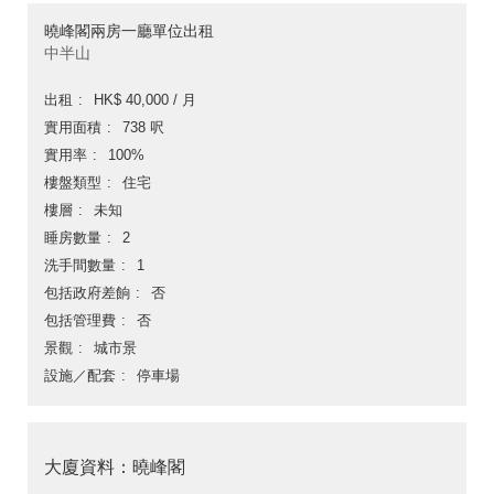
曉峰閣兩房一廳單位出租
中半山
出租
HK$ 40,000 / 月
實用面積
738 呎
實用率
100%
樓盤類型
住宅
樓層
未知
睡房數量
2
洗手間數量
1
包括政府差餉
否
包括管理費
否
景觀
城市景
設施／配套
停車場
大廈資料：曉峰閣