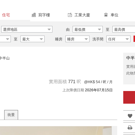
住宅
寫字樓
工業大廈
車位
選擇地區
由
最低價
至
最高價
至
最大
睡房
睡房
洗手間
任何
中半
中半山
實用
此物
實用面積
771
呎
@HK$ 54
/ 呎 / 月
上次降價日期
2026年07月15日
街景