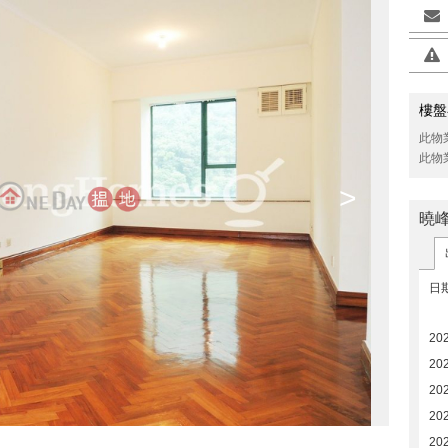
樓盤
此物
此物
>
曉
日
20
20
20
202
20