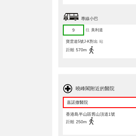
專線小巴
9
往
美利道
寶雲道5號J-K對出
站
距離
570m
曉峰閣附近的醫院
嘉諾撒醫院
香港島半山區舊山頂道1號
距離
250m