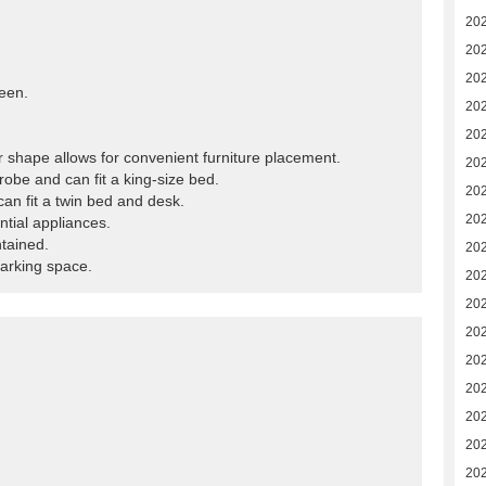
20
20
20
reen.
20
20
r shape allows for convenient furniture placement.
202
obe and can fit a king-size bed.
20
can fit a twin bed and desk.
20
ntial appliances.
tained.
20
parking space.
20
20
20
20
20
20
20
20