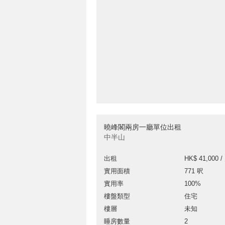
曉峰閣兩房一廳單位出租
中半山
出租
HK$ 41,000 /
實用面積
771 呎
實用率
100%
樓盤類型
住宅
樓層
未知
睡房數量
2