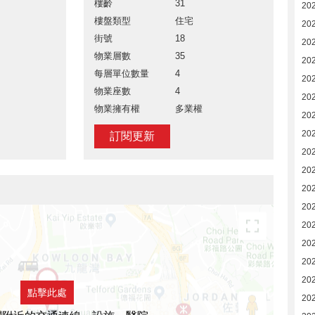
樓齡
31
20
樓盤類型
住宅
20
街號
18
20
物業層數
35
20
每層單位數量
4
20
物業座數
4
20
物業擁有權
多業權
20
20
訂閱更新
20
20
20
20
20
20
20
20
點擊此處
20