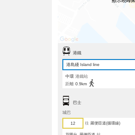
顯示曉峰
港鐵
港島綫 Island line
中環
港鐵站
距離
0.9km
巴士
城巴
12
往
羅便臣道(循環線)
花園台, 羅便臣道
站