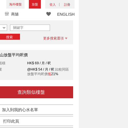
海外樓盤
放盤
登入
註冊
商舖
ENGLISH
搜索
更多搜索選項
山放盤平均呎價
面積
HK$ 69 / 月 / 呎
業
@HK$ 54 / 月 / 呎
比較同區
放盤平均呎價
低
21%
查詢類似樓盤
加入到我的心水名單
打印此頁