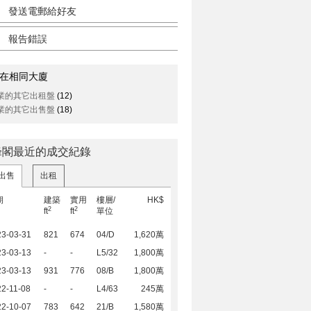
發送電郵給好友
報告錯誤
在相同大廈
業的其它出租盤
(12)
業的其它出售盤
(18)
峰閣最近的成交紀錄
出售
出租
期
建築
實用
樓層/
HK$
2
2
ft
ft
單位
23-03-31
821
674
04/D
1,620萬
23-03-13
-
-
L5/32
1,800萬
23-03-13
931
776
08/B
1,800萬
2-11-08
-
-
L4/63
245萬
22-10-07
783
642
21/B
1,580萬