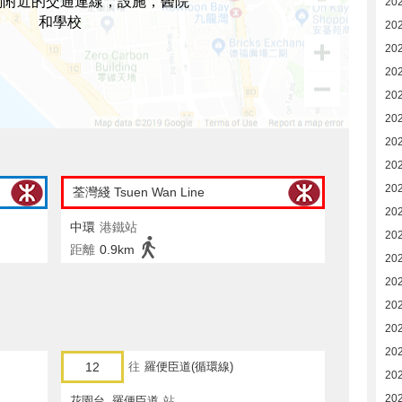
閣附近的交通連線，設施，醫院
20
和學校
20
20
20
20
20
20
20
20
荃灣綫 Tsuen Wan Line
20
中環
港鐵站
20
距離
0.9km
20
20
20
202
202
12
往
羅便臣道(循環線)
202
202
花園台, 羅便臣道
站