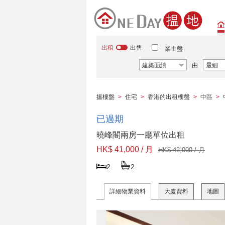
出租
出售
業主盤
建築面績
由
最細
搵樓盤
>
住宅
>
香港的出租樓盤
>
中區
>
已過期
曉峰閣兩房一廳單位出租
HK$ 41,000 / 月
HK$ 42,000 / 月
2
2
詳細物業資料
大廈資料
地圖