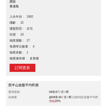
西區
香港島
入伙年份
1992
樓齡
32
樓盤類型
住宅
街號
20
物業層數
27
每層單位數量
4
物業座數
1
物業擁有權
多業權
訂閱更新
西半山放盤平均呎價
實用面積
HK$ 67 / 月 / 呎
此物業
@HK$ 49 / 月 / 呎
比較同區放盤平均呎
價
低
26%