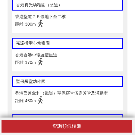
香港真光幼稚園（堅道）
香港堅道７５號地下至二樓
距離
300m
嘉諾撒聖心幼稚園
香港香港中環羅便臣道
距離
170m
聖保羅堂幼稚園
香港己連拿利（鐵崗）聖保羅堂伍庭芳堂及活動室
距離
460m
The Woodland Montessori Academy (Mid-Levels)
查詢類似樓盤
香港堅道１１０－１１８號安峰大廈１樓至２樓