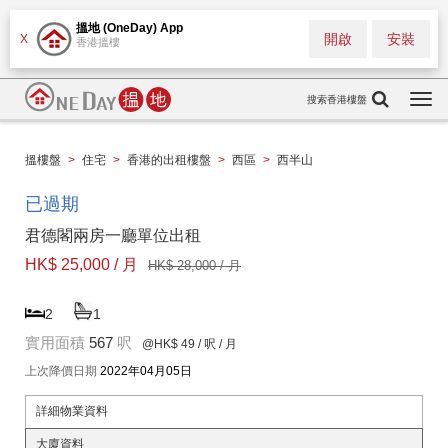
搵地 (OneDay) App
開啟
安裝
X
香港搵樓
搜索香港樓盤
Togg
navi
搵樓盤
>
住宅
>
香港的出租樓盤
>
西區
>
西半山
已過期
君德閣兩房一廳單位出租
HK$ 25,000 / 月
HK$ 28,000 / 月
2
1
實用面積
567
呎
@HK$ 49
/ 呎 / 月
上次降價日期
2022年04月05日
詳細物業資料
大廈資料