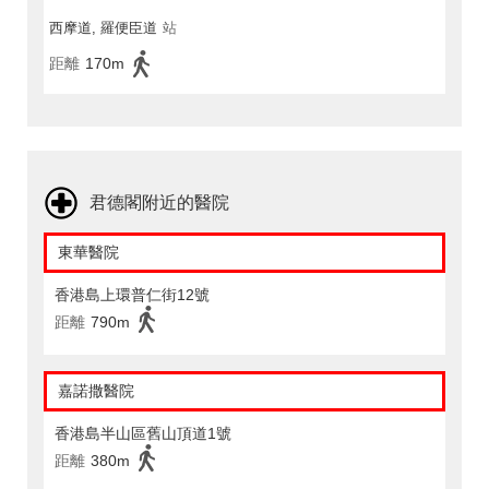
西摩道, 羅便臣道
站
距離
170m
君德閣附近的醫院
東華醫院
香港島上環普仁街12號
距離
790m
嘉諾撒醫院
香港島半山區舊山頂道1號
距離
380m