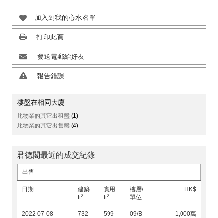
加入到我的心水名單
打印此頁
發送電郵給好友
報告錯誤
樓盤在相同大廈
此物業的其它出租盤
(1)
此物業的其它出售盤
(4)
君德閣最近的成交紀錄
出售
日期
建築
實用
樓層/
HK$
2
2
ft
ft
單位
2022-07-08
732
599
09/B
1,000萬