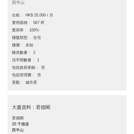
西半山
出租
HK$ 25,000 / 月
實用面積
567 呎
實用率
100%
樓盤類型
住宅
樓層
未知
睡房數量
2
洗手間數量
1
包括政府差餉
否
包括管理費
否
景觀
城市景
大廈資料：君德閣
君德閣
20 干德道
西半山