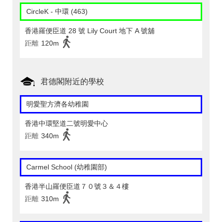
CircleK - 中環 (463)
香港羅便臣道 28 號 Lily Court 地下 A 號舖
距離
120m
君德閣附近的學校
明愛聖方濟各幼稚園
香港中環堅道二號明愛中心
距離
340m
Carmel School (幼稚園部)
香港半山羅便臣道７０號３＆４樓
距離
310m