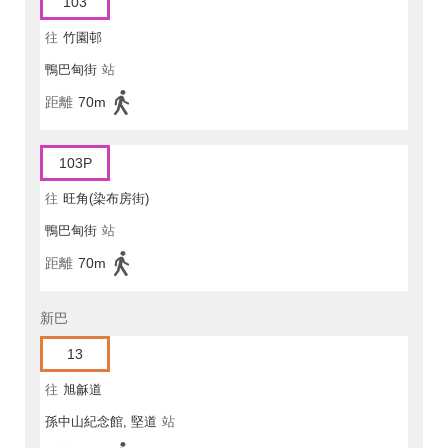
103
往
竹園邨
鴨巴甸街
站
距離
70m
103P
往
旺角(染布房街)
鴨巴甸街
站
距離
70m
新巴
13
往
旭龢道
孫中山紀念館, 堅道
站