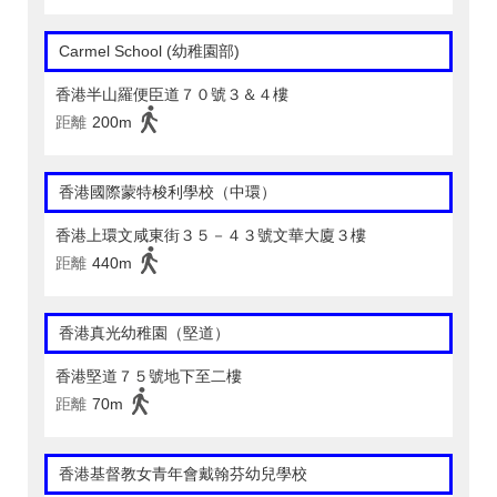
Carmel School (幼稚園部)
香港半山羅便臣道７０號３＆４樓
距離
200m
香港國際蒙特梭利學校（中環）
香港上環文咸東街３５－４３號文華大廈３樓
距離
440m
香港真光幼稚園（堅道）
香港堅道７５號地下至二樓
距離
70m
香港基督教女青年會戴翰芬幼兒學校