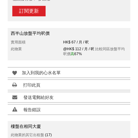
訂閱更新
西半山放盤平均呎價
實用面積
HK$ 67 / 月 / 呎
此物業
@HK$ 112 / 月 / 呎
比較同區放盤平均
呎價
高
67%
加入到我的心水名單
打印此頁
發送電郵給好友
報告錯誤
樓盤在相同大廈
此物業的其它出租盤
(17)