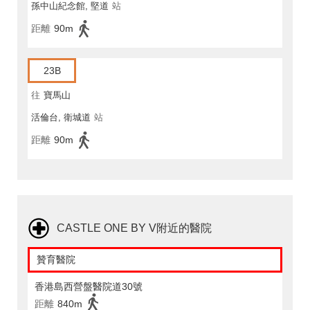
孫中山紀念館, 堅道
站
距離
90m
23B
往
寶馬山
活倫台, 衛城道
站
距離
90m
CASTLE ONE BY V附近的醫院
贊育醫院
香港島西營盤醫院道30號
距離
840m