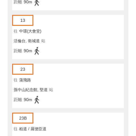
距離
90m
13
往
中環(大會堂)
活倫台, 衛城道
站
距離
90m
23
往
蒲飛路
孫中山紀念館, 堅道
站
距離
90m
23B
往
柏道 / 羅便臣道