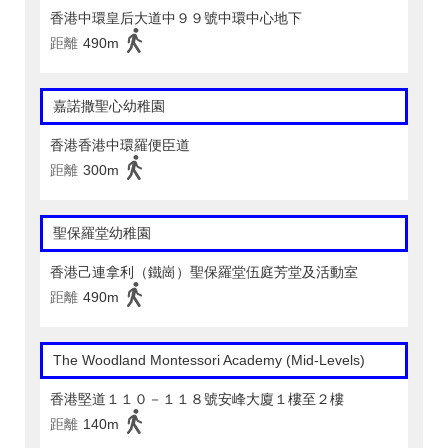
香港中環皇后大道中９９號中環中心地下
距離
490m
嘉諾撒聖心幼稚園
香港香港中環羅便臣道
距離
300m
聖保羅堂幼稚園
香港己連拿利（鐵崗）聖保羅堂伍庭芳堂及活動室
距離
490m
The Woodland Montessori Academy (Mid-Levels)
香港堅道１１０－１１８號安峰大廈１樓至２樓
距離
140m