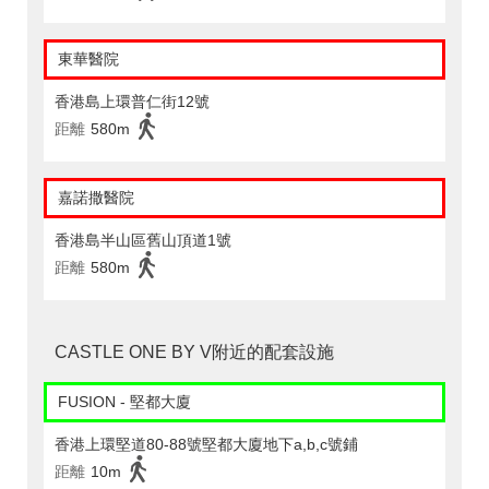
東華醫院
香港島上環普仁街12號
距離
580m
嘉諾撒醫院
香港島半山區舊山頂道1號
距離
580m
CASTLE ONE BY V附近的配套設施
FUSION - 堅都大廈
香港上環堅道80-88號堅都大廈地下a,b,c號鋪
距離
10m