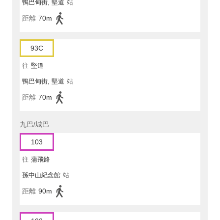
鴨巴甸街, 堅道
站
距離
70m
93C
往
堅道
鴨巴甸街, 堅道
站
距離
70m
九巴/城巴
103
往
蒲飛路
孫中山紀念館
站
距離
90m