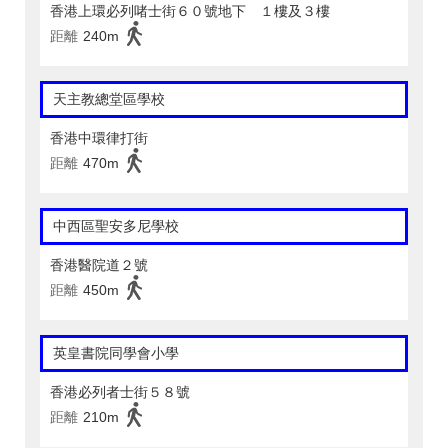
香港上環必列啫士街６０號地下 １樓及３樓
距離
240m
天主教總堂區學校
香港中環律打街
距離
470m
中西區聖安多尼學校
香港醫院道２號
距離
450m
英皇書院同學會小學
香港必列者士街５８號
距離
210m