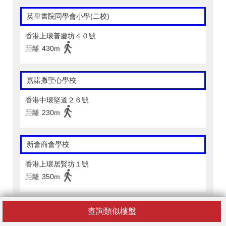
英皇書院同學會小學(二校)
香港上環普慶坊４０號
距離
430m
嘉諾撒聖心學校
香港中環堅道２６號
距離
230m
新會商會學校
香港上環居賢坊１號
距離
350m
聖公會基恩小學
查詢類似樓盤