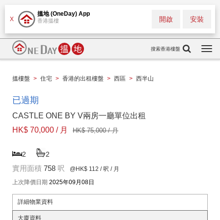
搵地 (OneDay) App
開啟
安裝
X
香港搵樓
搜索香港樓盤
Togg
navi
搵樓盤
>
住宅
>
香港的出租樓盤
>
西區
>
西半山
已過期
CASTLE ONE BY V兩房一廳單位出租
HK$ 70,000 / 月
HK$ 75,000 / 月
2
2
實用面積
758
呎
@HK$ 112
/ 呎 / 月
上次降價日期
2025年09月08日
詳細物業資料
大廈資料