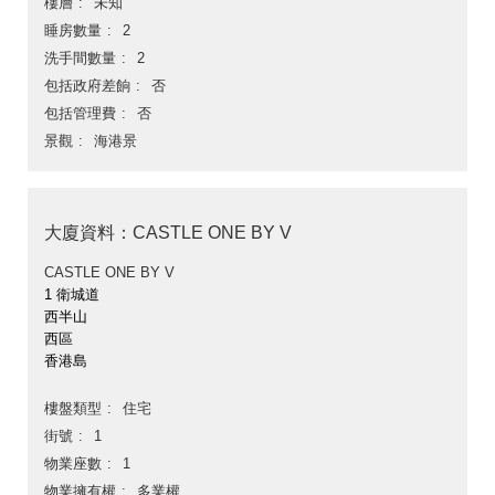
樓層
未知
睡房數量
2
洗手間數量
2
包括政府差餉
否
包括管理費
否
景觀
海港景
大廈資料：CASTLE ONE BY V
CASTLE ONE BY V
1 衛城道
西半山
西區
香港島
樓盤類型
住宅
街號
1
物業座數
1
物業擁有權
多業權