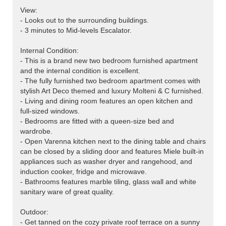
View:
- Looks out to the surrounding buildings.
- 3 minutes to Mid-levels Escalator.
Internal Condition:
- This is a brand new two bedroom furnished apartment
and the internal condition is excellent.
- The fully furnished two bedroom apartment comes with
stylish Art Deco themed and luxury Molteni & C furnished.
- Living and dining room features an open kitchen and
full-sized windows.
- Bedrooms are fitted with a queen-size bed and
wardrobe.
- Open Varenna kitchen next to the dining table and chairs
can be closed by a sliding door and features Miele built-in
appliances such as washer dryer and rangehood, and
induction cooker, fridge and microwave.
- Bathrooms features marble tiling, glass wall and white
sanitary ware of great quality.
Outdoor:
- Get tanned on the cozy private roof terrace on a sunny