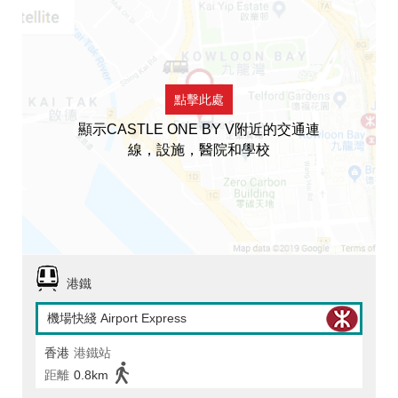
點擊此處
顯示CASTLE ONE BY V附近的交通連
線，設施，醫院和學校
港鐵
機場快綫 Airport Express
香港
港鐵站
距離
0.8km