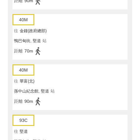
距離
90m
40M
往
金鐘(政府總部)
鴨巴甸街, 堅道
站
距離
70m
40M
往
華富(北)
孫中山紀念館, 堅道
站
距離
90m
93C
往
堅道