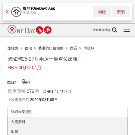
搵地 (OneDay) App
開啟
安裝
X
香港搵樓
搜索香港樓盤
Togg
navi
搵樓盤
>
住宅
>
香港的出租樓盤
>
西區
>
薄扶林
碧瑤灣25-27座兩房一廳單位出租
HK$ 40,000 / 月
2
1
實用面積
976
呎
@HK$ 41
/ 呎 / 月
上次更新日期
2026年08月05日
詳細物業資料
大廈資料
地圖