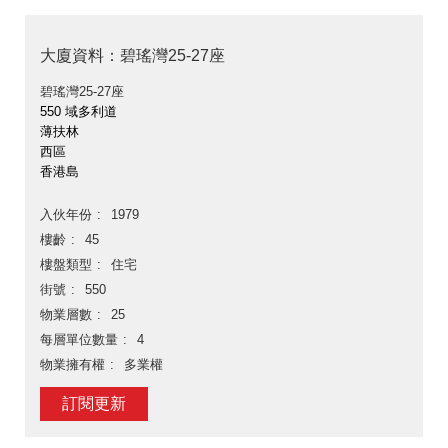
大廈資料：碧瑤灣25-27座
碧瑤灣25-27座
550 域多利道
薄扶林
西區
香港島
入伙年份
1979
樓齡
45
樓盤類型
住宅
街號
550
物業層數
25
每層單位數量
4
物業擁有權
多業權
訂閱更新