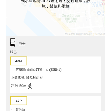
顯示碧瑤灣25-27座附近的交通連線，設
施，醫院和學校
巴士
城巴
43M
往
石塘咀(德輔道西近山道)(循環線)
上碧瑤灣, 域多利道
站
距離
50m
47P
往
黃竹坑