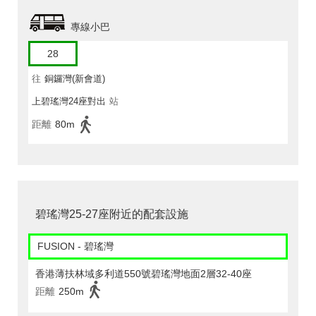
專線小巴
28
往
銅鑼灣(新會道)
上碧瑤灣24座對出
站
距離
80m
碧瑤灣25-27座附近的配套設施
FUSION - 碧瑤灣
香港薄扶林域多利道550號碧瑤灣地面2層32-40座
距離
250m