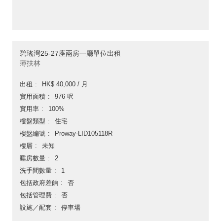
碧瑤灣25-27座兩房一廳單位出租
薄扶林
出租
HK$ 40,000 / 月
實用面積
976 呎
實用率
100%
樓盤類型
住宅
樓盤編號
Proway-LID105118R
樓層
未知
睡房數量
2
洗手間數量
1
包括政府差餉
否
包括管理費
否
設施／配套
停車場