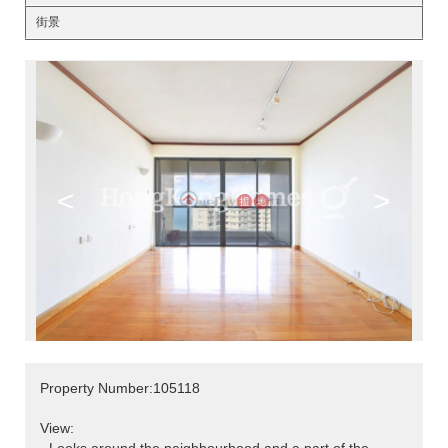
街景
<
>
Property Number:105118
View: