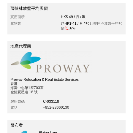
薄扶林放盤平均呎價
實用面積
HK$ 49 / 月 / 呎
此物業
@HK$ 41 / 月 / 呎
比較同區放盤平均呎
價
低
16%
地產代理商
Proway Relocation & Real Estate Services
香港
海富中心第1座703室
金鐘夏慤道 18 號
牌照號碼
C-033118
電話
+852-28660130
發布者
Elaine Lam