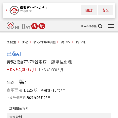
搵地 (OneDay) App
開啟
安裝
X
香港搵樓
搜索香港樓盤
Togg
navi
搵樓盤
>
住宅
>
香港的出租樓盤
>
灣仔區
>
跑馬地
已過期
黃泥涌道77-79號兩房一廳單位出租
HK$ 54,000 / 月
HK$ 48,000 / 月
2
2
實用面積
1,125
呎
@HK$ 43
/ 呎 / 月
上次升價日期
2026年03月22日
詳細物業資料
大廈資料