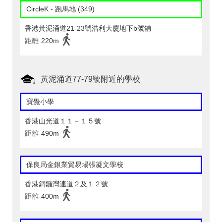
CircleK - 跑馬地 (349)
香港黃泥涌道21-23號浩利大廈地下b號舖
距離
220m
黃泥涌道77-79號附近的學校
寶覺小學
香港山光道１１－１５號
距離
490m
保良局金銀業貿易場張凝文學校
香港銅鑼灣連道２及１２號
距離
400m