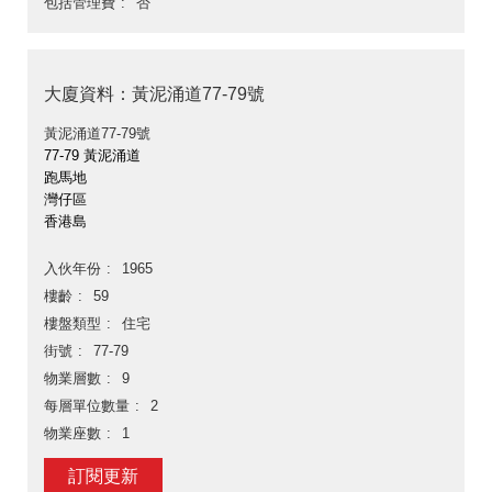
包括管理費
否
大廈資料：黃泥涌道77-79號
黃泥涌道77-79號
77-79 黃泥涌道
跑馬地
灣仔區
香港島
入伙年份
1965
樓齡
59
樓盤類型
住宅
街號
77-79
物業層數
9
每層單位數量
2
物業座數
1
訂閱更新