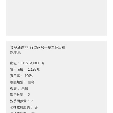
黃泥涌道77-79號兩房一廳單位出租
跑馬地
出租
HK$ 54,000 / 月
實用面積
1,125 呎
實用率
100%
樓盤類型
住宅
樓層
未知
睡房數量
2
洗手間數量
2
包括政府差餉
否