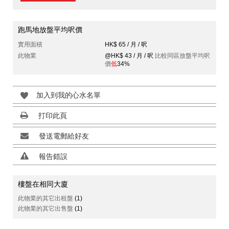
跑馬地放盤平均呎價
實用面積
HK$ 65 / 月 / 呎
此物業
@HK$ 43 / 月 / 呎
比較同區放盤平均呎
價
低
34%
加入到我的心水名單
打印此頁
發送電郵給好友
報告錯誤
樓盤在相同大廈
此物業的其它出租盤
(1)
此物業的其它出售盤
(1)