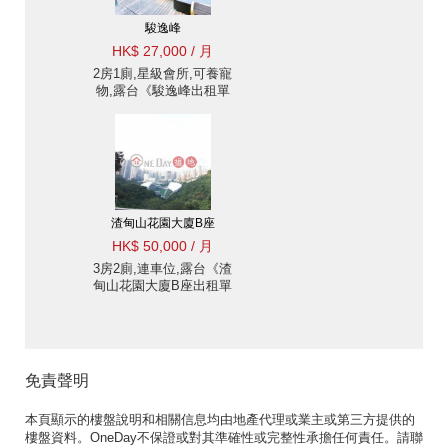
駿逸峰
HK$ 27,000 / 月
2房1廁,星級會所,可養寵
物,露台《駿逸峰出租單
位》
渣甸山花園大廈B座
HK$ 50,000 / 月
3房2廁,連車位,露台《渣
甸山花園大廈B座出租單
位》
免責聲明
本頁顯示的樓盤說明和相關信息均由地產代理或業主或第三方提供的
樓盤資料。OneDay不保證或對其準確性或完整性承擔任何責任。請聯