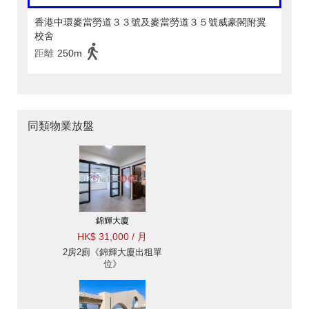
香港中環麥當勞道３３號及麥當勞道３５號威豪閣附翼
校舍
距離
250m
同類物業放盤
錦輝大廈
HK$ 31,000 / 月
2房2廁《錦輝大廈出租單
位》