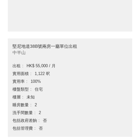
堅尼地道38B號兩房一廳單位出租
中半山
出租
HK$ 55,000 / 月
實用面積
1,122 呎
實用率
100%
樓盤類型
住宅
樓層
未知
睡房數量
2
洗手間數量
2
包括政府差餉
否
包括管理費
否