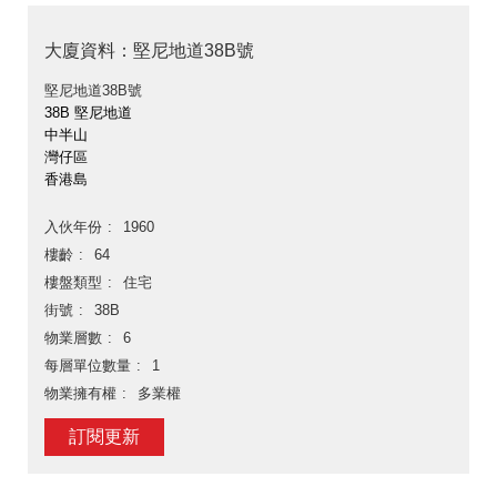
大廈資料：堅尼地道38B號
堅尼地道38B號
38B 堅尼地道
中半山
灣仔區
香港島
入伙年份
1960
樓齡
64
樓盤類型
住宅
街號
38B
物業層數
6
每層單位數量
1
物業擁有權
多業權
訂閱更新