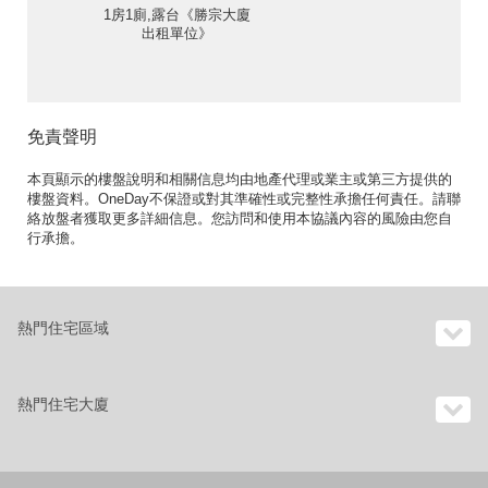
1房1廁,露台《勝宗大廈
出租單位》
免責聲明
本頁顯示的樓盤說明和相關信息均由地產代理或業主或第三方提供的
樓盤資料。OneDay不保證或對其準確性或完整性承擔任何責任。請聯
絡放盤者獲取更多詳細信息。您訪問和使用本協議內容的風險由您自
行承擔。
熱門住宅區域
熱門住宅大廈