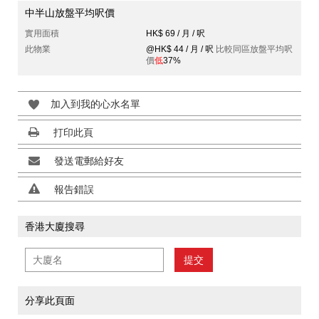
中半山放盤平均呎價
實用面積
HK$ 69 / 月 / 呎
此物業
@HK$ 44 / 月 / 呎
比較同區放盤平均呎
價
低
37%
加入到我的心水名單
打印此頁
發送電郵給好友
報告錯誤
香港大廈搜尋
提交
分享此頁面