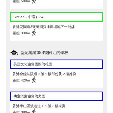
距離
500m
CircleK - 中環 (234)
香港花園道3號萬國寶通廣場地下一號舖
距離
330m
堅尼地道38B號附近的學校
英國文化協會國際幼稚園
香港金鐘法院道３號１樓部份及２樓部份
距離
420m
幼童樂園協會幼兒園
香港半山區波老道１２號３樓東翼
距離
380m