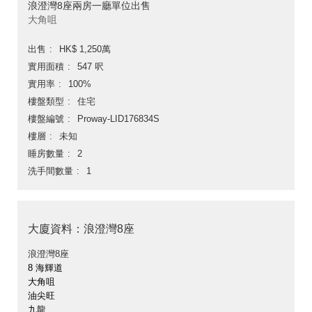
浪澄灣8座兩房一廳單位出售
大角咀
出售
HK$ 1,250萬
實用面積
547 呎
實用率
100%
樓盤類型
住宅
樓盤編號
Proway-LID176834S
樓層
未知
睡房數量
2
洗手間數量
1
大廈資料：浪澄灣8座
浪澄灣8座
8 海輝道
大角咀
油尖旺
九龍