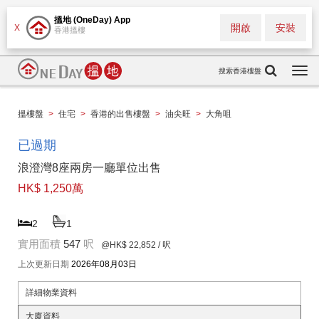
搵地 (OneDay) App
開啟
安裝
X
香港搵樓
搜索香港樓盤
Togg
navi
搵樓盤
>
住宅
>
香港的出售樓盤
>
油尖旺
>
大角咀
已過期
浪澄灣8座兩房一廳單位出售
HK$ 1,250萬
2
1
實用面積
547
呎
@HK$ 22,852
/ 呎
上次更新日期
2026年08月03日
詳細物業資料
大廈資料