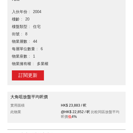
入伙年份
2004
樓齡
20
樓盤類型
住宅
街號
8
物業層數
44
每層單位數量
6
物業座數
1
物業擁有權
多業權
訂閱更新
大角咀放盤平均呎價
實用面積
HK$ 23,883 / 呎
此物業
@HK$ 22,852 / 呎
比較同區放盤平均
呎價
低
4%