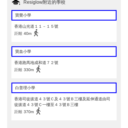
Resiglow附近的學校
寶覺小學
香港山光道１１－１５號
距離
40m
寶血小學
香港跑馬地成和道７２號
距離
330m
白普理小學
香港司徒拔道４３號Ｃ及４３號Ｂ三樓及延伸通道由司
徒拔道４３號Ｃ一樓至４３號Ｂ三樓
距離
370m