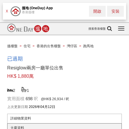
搵地 (OneDay) App
開啟
安裝
X
香港搵樓
搜索香港樓盤
Togg
navi
搵樓盤
>
住宅
>
香港的出售樓盤
>
灣仔區
>
跑馬地
已過期
Resiglow兩房一廳單位出售
HK$ 1,880萬
2
1
實用面積
698
呎
@HK$ 26,934
/ 呎
上次更新日期
2026年04月12日
詳細物業資料
大廈資料