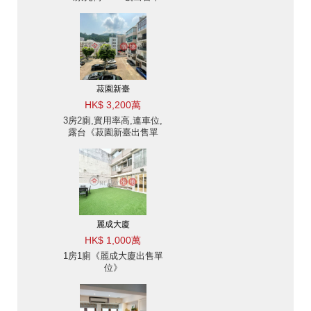
位》
菽園新臺
HK$ 3,200萬
3房2廁,實用率高,連車位,
露台《菽園新臺出售單
位》
麗成大廈
HK$ 1,000萬
1房1廁《麗成大廈出售單
位》