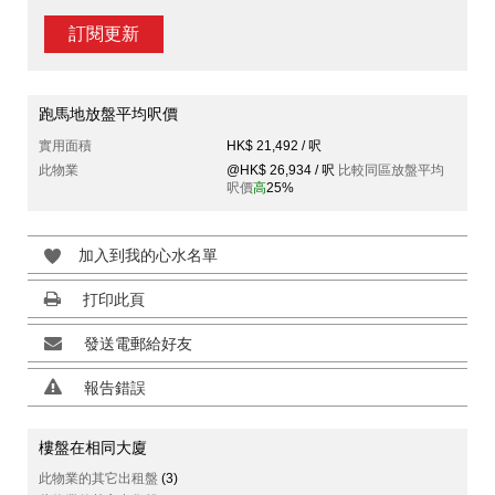
訂閱更新
跑馬地放盤平均呎價
實用面積
HK$ 21,492 / 呎
此物業
@HK$ 26,934 / 呎
比較同區放盤平均
呎價
高
25%
加入到我的心水名單
打印此頁
發送電郵給好友
報告錯誤
樓盤在相同大廈
此物業的其它出租盤
(3)