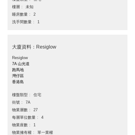
樓層
未知
睡房數量
2
洗手間數量
1
大廈資料：Resiglow
Resiglow
7A 山光道
跑馬地
灣仔區
香港島
樓盤類型
住宅
街號
7A
物業層數
27
每層單位數量
4
物業座數
1
物業擁有權
單一業權