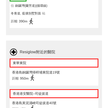
往
銅鑼灣(蘭芳道)(循環線)
冬青道, 藍塘別墅對面
站
距離
390m
Resiglow附近的醫院
東華東院
香港島銅鑼灣掃桿埔東院道19號
距離
950m
香港港安醫院–司徒拔道
香港島黃泥涌峽司徒拔道40號