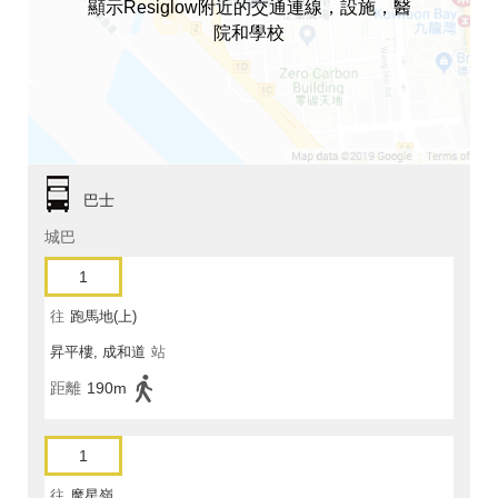
顯示Resiglow附近的交通連線，設施，醫
院和學校
巴士
城巴
1
往
跑馬地(上)
昇平樓, 成和道
站
距離
190m
1
往
摩星嶺