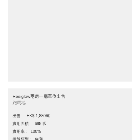
Resiglow兩房一廳單位出售
跑馬地
出售
HK$ 1,880萬
實用面積
698 呎
實用率
100%
樓盤類型
住宅