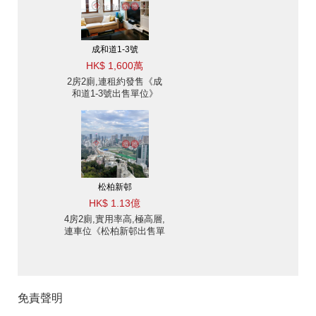
成和道1-3號
HK$ 1,600萬
2房2廁,連租約發售《成
和道1-3號出售單位》
松柏新邨
HK$ 1.13億
4房2廁,實用率高,極高層,
連車位《松柏新邨出售單
位》
免責聲明