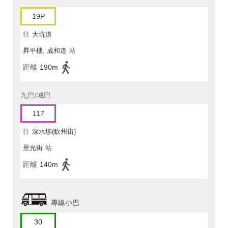
19P
往
大坑道
昇平樓, 成和道
站
距離
190m
九巴/城巴
117
往
深水埗(欽州街)
景光街
站
距離
140m
專線小巴
30