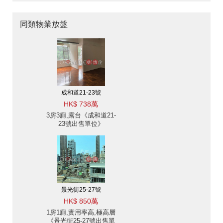
同類物業放盤
成和道21-23號
HK$ 738萬
3房3廁,露台《成和道21-
23號出售單位》
景光街25-27號
HK$ 850萬
1房1廁,實用率高,極高層
《景光街25-27號出售單