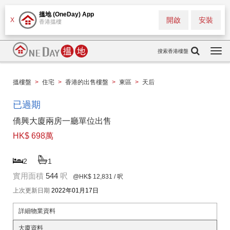
搵地 (OneDay) App
開啟
安裝
X
香港搵樓
搜索香港樓盤
Togg
navi
搵樓盤
>
住宅
>
香港的出售樓盤
>
東區
>
天后
已過期
僑興大廈兩房一廳單位出售
HK$ 698萬
2
1
實用面積
544
呎
@HK$ 12,831
/ 呎
上次更新日期
2022年01月17日
詳細物業資料
大廈資料