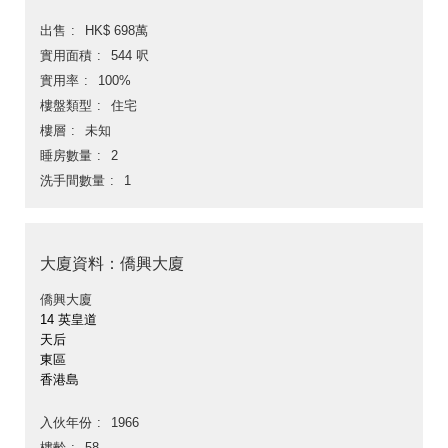
出售
HK$ 698萬
實用面積
544 呎
實用率
100%
樓盤類型
住宅
樓層
未知
睡房數量
2
洗手間數量
1
大廈資料：僑興大廈
僑興大廈
14 英皇道
天后
東區
香港島
入伙年份
1966
樓齡
58