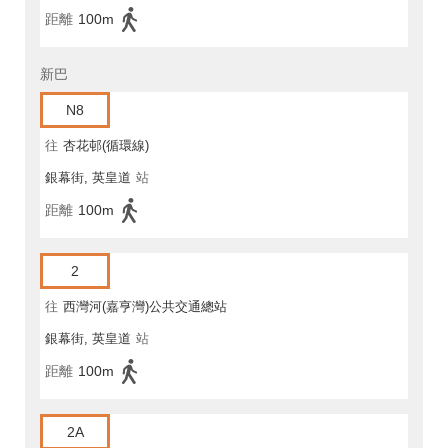
距離
100m
新巴
N8
往
杏花邨(循環線)
銀幕街, 英皇道
站
距離
100m
2
往
西灣河(嘉亨灣)公共交通總站
銀幕街, 英皇道
站
距離
100m
2A