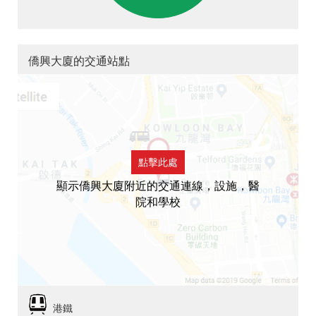
僑興大廈的交通站點
點擊此處
顯示僑興大廈附近的交通連線，設施，醫
院和學校
港鐵