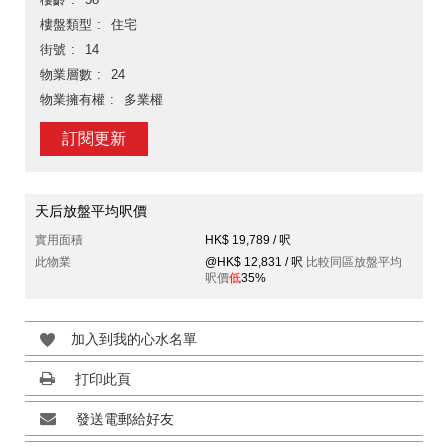
樓盤類型
住宅
街號
14
物業層數
24
物業擁有權
多業權
訂閱更新
天后放盤平均呎價
實用面積
HK$ 19,789 / 呎
此物業
@HK$ 12,831 / 呎
比較同區放盤平均
呎價
低
35%
加入到我的心水名單
打印此頁
發送電郵給好友