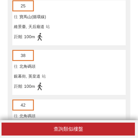
25
往
寶馬山(循環線)
維景臺, 天后廟道
站
距離
100m
38
往
北角碼頭
銀幕街, 英皇道
站
距離
100m
42
往
北角碼頭
銀幕街, 英皇道
站
查詢類似樓盤
距離
100m