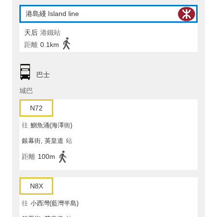
港島綫 Island line
天后
港鐵站
距離
0.1km
巴士
城巴
N72
往
鰂魚涌(海澤街)
銀幕街, 英皇道
站
距離
100m
N8X
往
小西灣(藍灣半島)