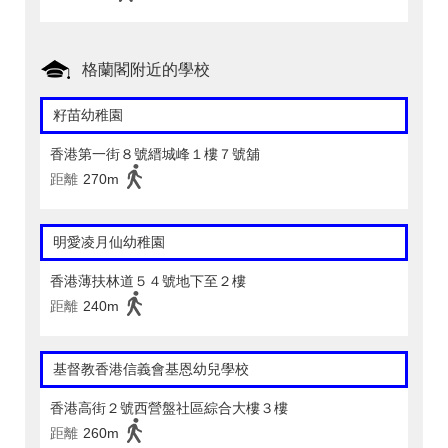
格蘭閣附近的學校
籽苗幼稚園
香港第一街８號縉城峰１樓７號舖
距離
270m
明愛凌月仙幼稚園
香港薄扶林道５４號地下至２樓
距離
240m
基督教香港信義會基恩幼兒學校
香港高街２號西營盤社區綜合大樓３樓
距離
260m