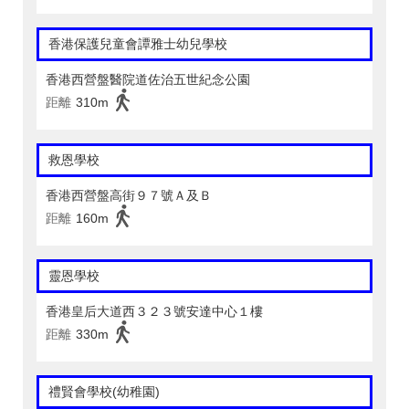
香港保護兒童會譚雅士幼兒學校
香港西營盤醫院道佐治五世紀念公園
距離
310m
救恩學校
香港西營盤高街９７號Ａ及Ｂ
距離
160m
靈恩學校
香港皇后大道西３２３號安達中心１樓
距離
330m
禮賢會學校(幼稚園)