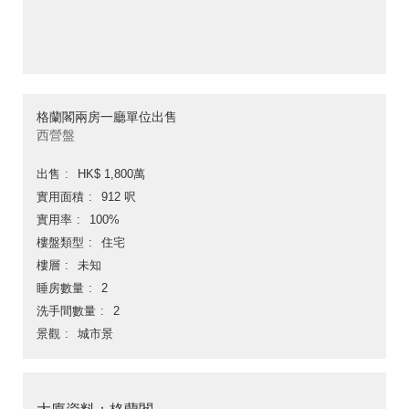
格蘭閣兩房一廳單位出售
西營盤
出售
HK$ 1,800萬
實用面積
912 呎
實用率
100%
樓盤類型
住宅
樓層
未知
睡房數量
2
洗手間數量
2
景觀
城市景