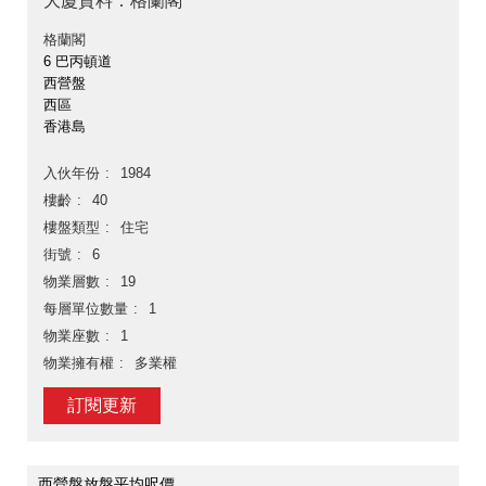
大廈資料：格蘭閣
格蘭閣
6 巴丙頓道
西營盤
西區
香港島
入伙年份
1984
樓齡
40
樓盤類型
住宅
街號
6
物業層數
19
每層單位數量
1
物業座數
1
物業擁有權
多業權
訂閱更新
西營盤放盤平均呎價