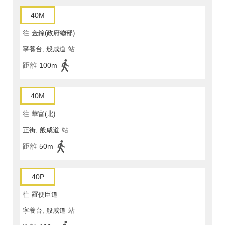
40M
往
金鐘(政府總部)
寧養台, 般咸道
站
距離
100m
40M
往
華富(北)
正街, 般咸道
站
距離
50m
40P
往
羅便臣道
寧養台, 般咸道
站