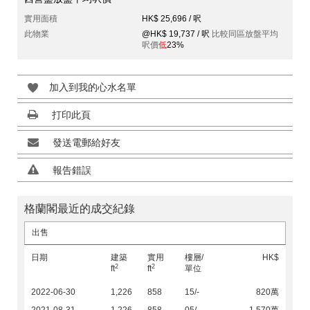
實用面積
HK$ 25,696 / 呎
此物業
@HK$ 19,737 / 呎
比較同區放盤平均
呎價
低
23%
加入到我的心水名單
打印此頁
發送電郵給好友
報告錯誤
格蘭閣最近的成交紀錄
出售
日期
建築
實用
樓層/
HK$
2
2
ft
ft
單位
2022-06-30
1,226
858
15/-
820萬