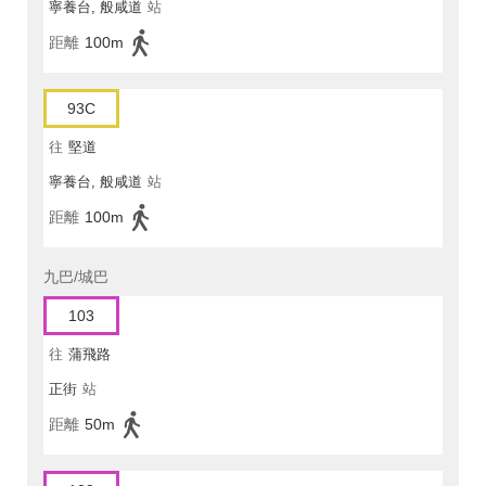
寧養台, 般咸道
站
距離
100m
93C
往
堅道
寧養台, 般咸道
站
距離
100m
九巴/城巴
103
往
蒲飛路
正街
站
距離
50m