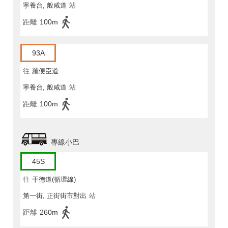
寧養台, 般咸道
站
距離
100m
93A
往
羅便臣道
寧養台, 般咸道
站
距離
100m
專線小巴
45S
往
干德道(循環線)
第一街, 正街街市對出
站
距離
260m