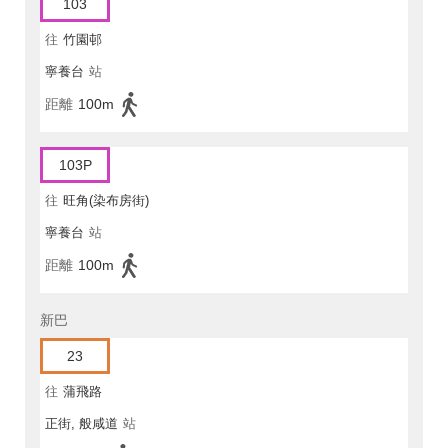
103
往
竹園邨
寧養台
站
距離
100m
103P
往
旺角(染布房街)
寧養台
站
距離
100m
新巴
23
往
蒲飛路
正街, 般咸道
站