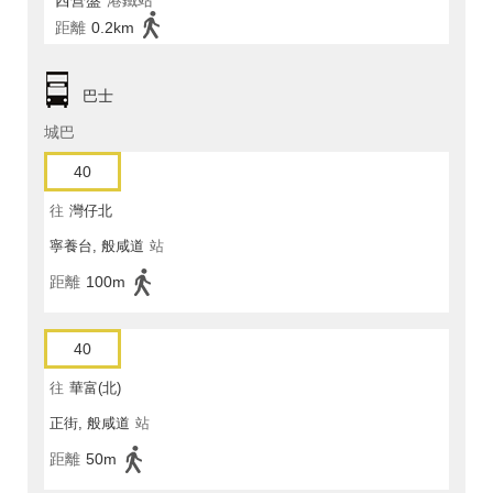
西營盤
港鐵站
距離
0.2km
巴士
城巴
40
往
灣仔北
寧養台, 般咸道
站
距離
100m
40
往
華富(北)
正街, 般咸道
站
距離
50m