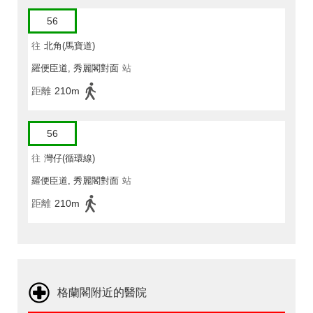
56
往
北角(馬寶道)
羅便臣道, 秀麗閣對面
站
距離
210m
56
往
灣仔(循環線)
羅便臣道, 秀麗閣對面
站
距離
210m
格蘭閣附近的醫院