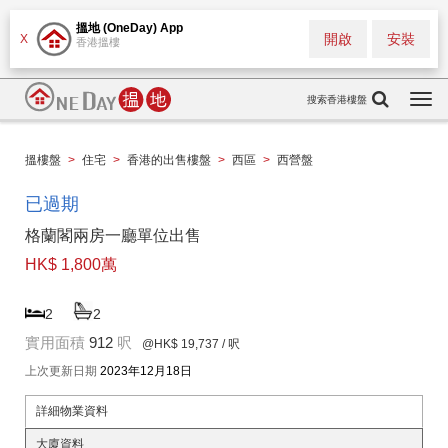
搵地 (OneDay) App
開啟
安裝
X
香港搵樓
搜索香港樓盤
Togg
navi
搵樓盤
>
住宅
>
香港的出售樓盤
>
西區
>
西營盤
已過期
格蘭閣兩房一廳單位出售
HK$ 1,800萬
2
2
實用面積
912
呎
@HK$ 19,737
/ 呎
上次更新日期
2023年12月18日
詳細物業資料
大廈資料