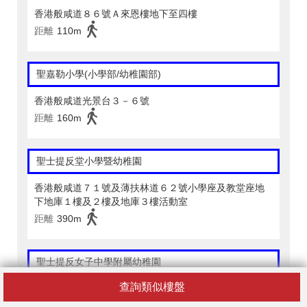
香港般咸道８６號Ａ來恩樓地下至四樓
距離
110m
聖嘉勒小學(小學部/幼稚園部)
香港般咸道光景台３－６號
距離
160m
聖士提反堂小學暨幼稚園
香港般咸道７１號及薄扶林道６２號小學座及教堂座地
下地庫１樓及２樓及地庫３樓活動室
距離
390m
聖士提反女子中學附屬幼稚園
查詢類似樓盤
香港中環柏道３３號地下部份車庫及一樓全層
距離
290m