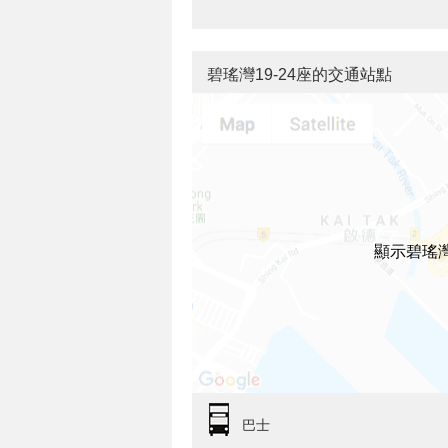
碧瑤灣19-24座的交通站點
顯示碧瑤灣
巴士