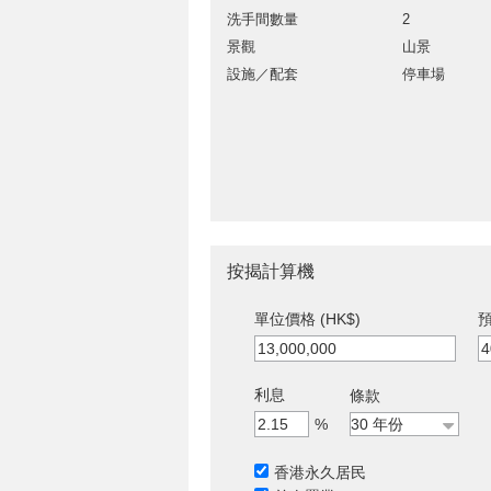
洗手間數量
2
景觀
山景
設施／配套
停車場
按揭計算機
單位價格 (HK$)
預
利息
條款
%
香港永久居民