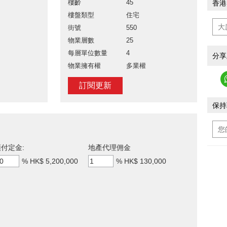
樓齡
45
香港
樓盤類型
住宅
街號
550
物業層數
25
每層單位數量
4
分享
物業擁有權
多業權
訂閱更新
保持
付定金:
地產代理佣金
%
HK$ 5,200,000
%
HK$ 130,000