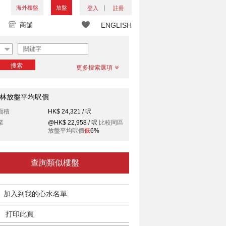
海外樓盤
放盤
登入
註冊
商舖
ENGLISH
搜索
更多搜索選項
林放盤平均呎價
面積
HK$ 24,321 / 呎
業
@HK$ 22,958 / 呎
比較同區
放盤平均呎價
低
6%
查詢類似樓盤
加入到我的心水名單
打印此頁