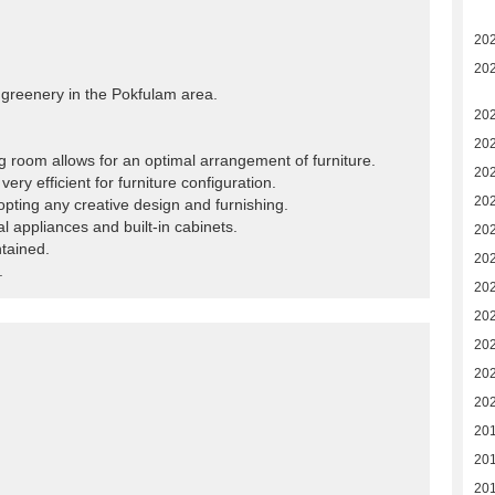
20
20
e greenery in the Pokfulam area.
20
20
ning room allows for an optimal arrangement of furniture.
20
ery efficient for furniture configuration.
20
pting any creative design and furnishing.
l appliances and built-in cabinets.
20
tained.
20
.
20
20
20
20
20
20
20
20