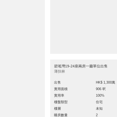
碧瑤灣19-24座兩房一廳單位出售
薄扶林
出售
HK$ 1,300萬
實用面積
906 呎
實用率
100%
樓盤類型
住宅
樓層
未知
睡房數量
2