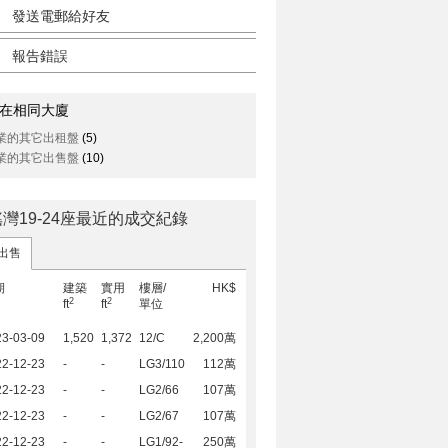
發送電郵給好友
報告錯誤
在相同大廈
業的其它出租盤
(5)
業的其它出售盤
(10)
灣19-24座最近的成交紀錄
出售
期
建築
實用
樓層/
HK$
2
2
ft
ft
單位
23-03-09
1,520
1,372
12/C
2,200萬
22-12-23
-
-
LG3/110
112萬
22-12-23
-
-
LG2/66
107萬
22-12-23
-
-
LG2/67
107萬
22-12-23
-
-
LG1/92-
250萬