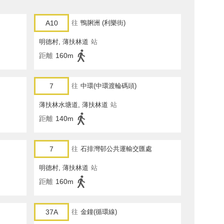
A10
往
鴨脷洲 (利樂街)
明德村, 薄扶林道
站
距離
160m
7
往
中環(中環渡輪碼頭)
薄扶林水塘道, 薄扶林道
站
距離
140m
7
往
石排灣邨公共運輸交匯處
明德村, 薄扶林道
站
距離
160m
37A
往
金鐘(循環線)