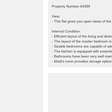
Property Number:44389
View:
- This flat gives you open views of th
Internal Condition:
- Efficient layout of the living and di
- The layout of the master bedroom is v
- Sizable bedrooms are capable of ado
- The kitchen is equipped with essentia
- Bathrooms have been very well main
- Maid's room provides storage option