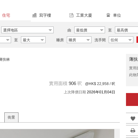
住宅
寫字樓
工業大廈
車位
選擇地區
由
最低價
至
最高價
至
最大
睡房
睡房
洗手間
任何
薄扶
薄扶林
實用
此物
實用面積
906
呎
@HK$ 22,958
/ 呎
上次降價日期
2026年01月04日
街景