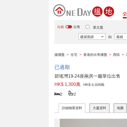
出租
出售
業主盤
建築面績
由
最細
搵樓盤
>
住宅
>
香港的出售樓盤
>
西區
>
已過期
碧瑤灣19-24座兩房一廳單位出售
HK$ 1,300萬
HK$ 1,328萬
2
2
詳細物業資料
大廈資料
地圖