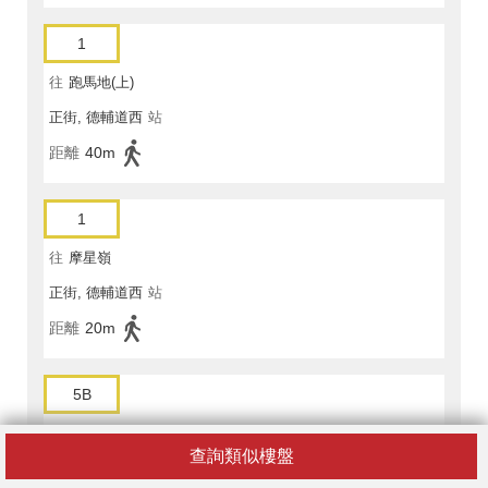
1
往
跑馬地(上)
正街, 德輔道西
站
距離
40m
1
往
摩星嶺
正街, 德輔道西
站
距離
20m
5B
往
香港大球場
查詢類似樓盤
正街, 德輔道西
站