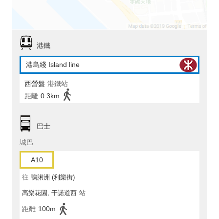
港鐵
港島綫 Island line
西營盤
港鐵站
距離
0.3km
巴士
城巴
A10
往
鴨脷洲 (利樂街)
高樂花園, 干諾道西
站
距離
100m