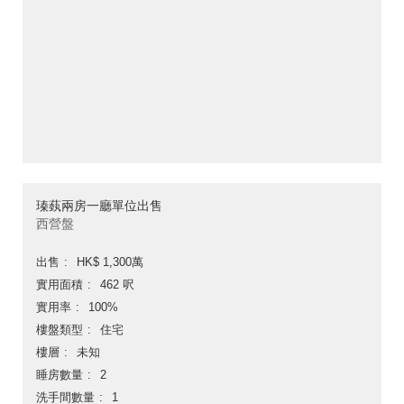
瑧蓺兩房一廳單位出售
西營盤
出售
HK$ 1,300萬
實用面積
462 呎
實用率
100%
樓盤類型
住宅
樓層
未知
睡房數量
2
洗手間數量
1