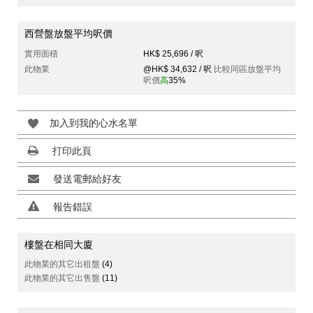
西營盤放盤平均呎價
實用面積
HK$ 25,696 / 呎
此物業
@HK$ 34,632 / 呎
比較同區放盤平均
呎價
高
35%
加入到我的心水名單
打印此頁
發送電郵給好友
報告錯誤
樓盤在相同大廈
此物業的其它出租盤
(4)
此物業的其它出售盤
(11)