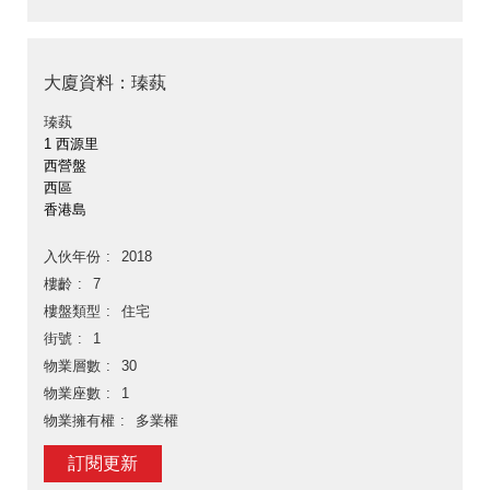
大廈資料：瑧蓺
瑧蓺
1 西源里
西營盤
西區
香港島
入伙年份
2018
樓齡
7
樓盤類型
住宅
街號
1
物業層數
30
物業座數
1
物業擁有權
多業權
訂閱更新