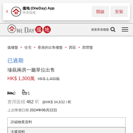
搵地 (OneDay) App
開啟
安裝
X
香港搵樓
搜索香港樓盤
Togg
navi
搵樓盤
>
住宅
>
香港的出售樓盤
>
西區
>
西營盤
已過期
瑧蓺兩房一廳單位出售
HK$ 1,300萬
HK$ 1,400萬
2
1
實用面積
462
呎
@HK$ 34,632
/ 呎
上次降價日期
2024年06月22日
詳細物業資料
大廈資料