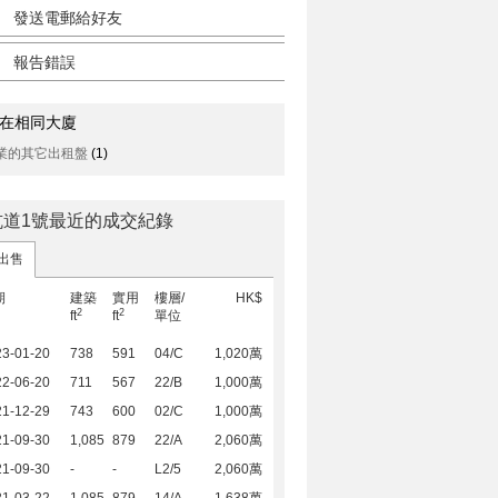
發送電郵給好友
報告錯誤
在相同大廈
業的其它出租盤
(1)
坑道1號最近的成交紀錄
出售
期
建築
實用
樓層/
HK$
2
2
ft
ft
單位
23-01-20
738
591
04/C
1,020萬
22-06-20
711
567
22/B
1,000萬
21-12-29
743
600
02/C
1,000萬
21-09-30
1,085
879
22/A
2,060萬
21-09-30
-
-
L2/5
2,060萬