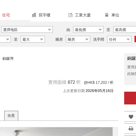
住宅
寫字樓
工業大廈
車位
選擇地區
由
最低價
至
最高價
至
最大
睡房
睡房
洗手間
任何
銅鑼
>
銅鑼灣
實用
此物
實用面積
872
呎
@HK$ 17,202
/ 呎
上次更新日期
2026年05月16日
街景