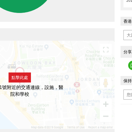
20
香港
分享
點擊此處
保持
1號附近的交通連線，設施，醫
院和學校