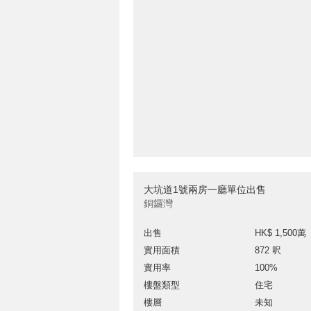
大坑道1號兩房一廳單位出售
銅鑼灣
出售
HK$ 1,500萬
實用面積
872 呎
實用率
100%
樓盤類型
住宅
樓層
未知