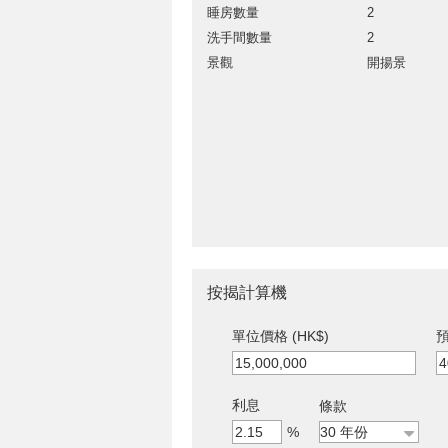
睡房數量
2
洗手間數量
2
景觀
開揚景
按揭計算機
單位價格 (HK$)
預
利息
條款
%