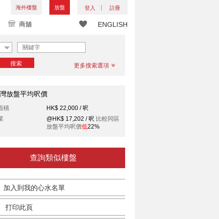
海外樓盤
放盤
登入
註冊
商舖
ENGLISH
搜索
更多搜索選項
灣放盤平均呎價
面積
HK$ 22,000 / 呎
業
@HK$ 17,202 / 呎
比較同區
放盤平均呎價
低
22%
查詢類似樓盤
加入到我的心水名單
打印此頁