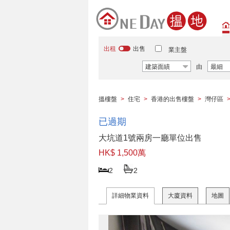
出租
出售
業主盤
建築面績
由
最細
搵樓盤
>
住宅
>
香港的出售樓盤
>
灣仔區
已過期
大坑道1號兩房一廳單位出售
HK$ 1,500萬
2
2
詳細物業資料
大廈資料
地圖