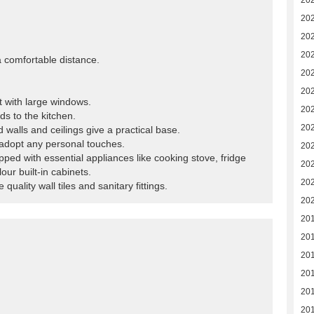
20
20
20
20
 a comfortable distance.
202
20
at with large windows.
20
ds to the kitchen.
20
 walls and ceilings give a practical base.
adopt any personal touches.
20
uipped with essential appliances like cooking stove, fridge
20
ur built-in cabinets.
20
uality wall tiles and sanitary fittings.
20
201
20
20
20
20
20