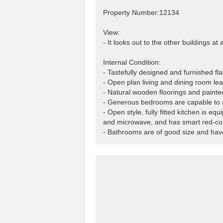
Property Number:12134
View:
- It looks out to the other buildings at
Internal Condition:
- Tastefully designed and furnished fl
- Open plan living and dining room lea
- Natural wooden floorings and painted
- Generous bedrooms are capable to 
- Open style, fully fitted kitchen is eq
and microwave, and has smart red-colo
- Bathrooms are of good size and have q