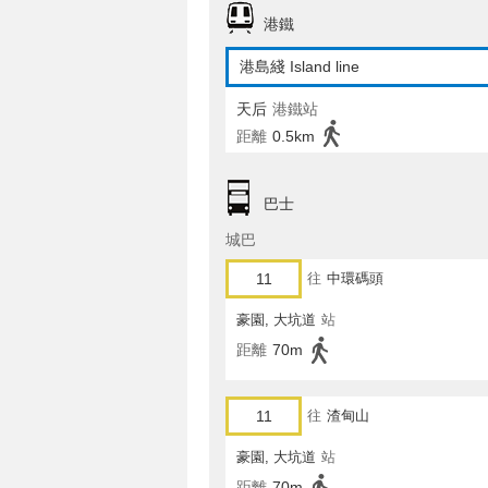
港鐵
港島綫 Island line
天后
港鐵站
距離
0.5km
巴士
城巴
11
往
中環碼頭
豪園, 大坑道
站
距離
70m
11
往
渣甸山
豪園, 大坑道
站
距離
70m