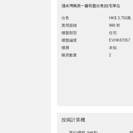
淺水灣兩房一廳筍盤出售|住宅單位
出售
HK$ 3,750萬
實用面積
988 呎
樓盤類型
住宅
樓盤編號
EVHK87057
樓層
未知
睡房數量
2
按揭計算機
單位價格 (HK$)
預