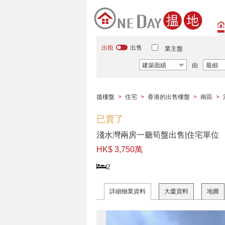
出租
出售
業主盤
建築面績
由
最細
搵樓盤
>
住宅
>
香港的出售樓盤
>
南區
>
已賣了
淺水灣兩房一廳筍盤出售|住宅單位
HK$ 3,750萬
2
詳細物業資料
大廈資料
地圖