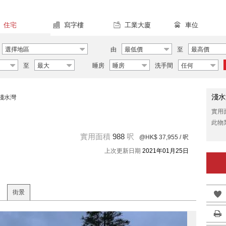
住宅
寫字樓
工業大廈
車位
選擇地區
由
最低價
至
最高價
至
最大
睡房
睡房
洗手間
任何
淺水
淺水灣
實用
此物
實用面積
988
呎
@HK$ 37,955
/ 呎
上次更新日期
2021年01月25日
街景