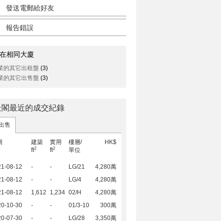
發送電郵給好友
報告錯誤
在相同大廈
業的其它出租盤
(3)
業的其它出售盤
(3)
景閣最近的成交紀錄
出售
期
建築
實用
樓層/
HK$
2
2
ft
ft
單位
21-08-12
-
-
LG/21
4,280萬
21-08-12
-
-
LG/4
4,280萬
21-08-12
1,612
1,234
02/H
4,280萬
20-10-30
-
-
01/3-10
300萬
20-07-30
-
-
LG/28
3,350萬