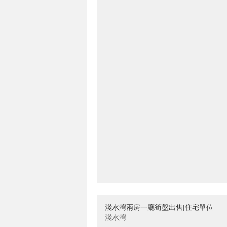
淺水灣兩房一廳筍盤出售|住宅單位
淺水灣