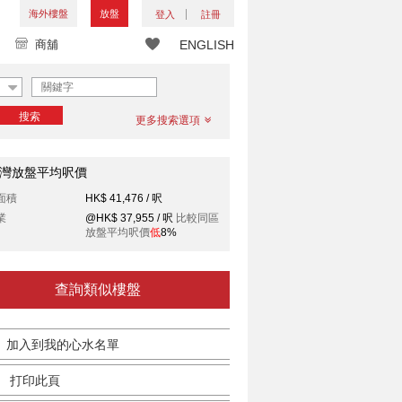
海外樓盤
放盤
登入
註冊
商舖
ENGLISH
搜索
更多搜索選項
灣放盤平均呎價
面積
HK$ 41,476 / 呎
業
@HK$ 37,955 / 呎
比較同區
放盤平均呎價
低
8%
查詢類似樓盤
加入到我的心水名單
打印此頁