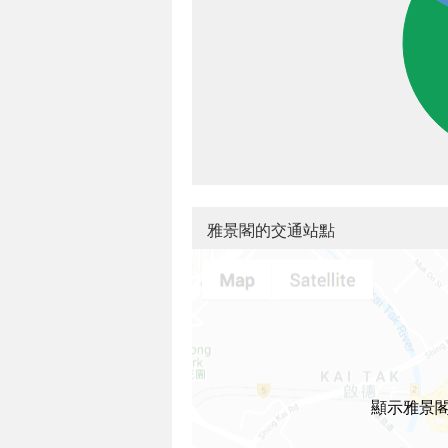
雅景閣的交通站點
顯示雅景