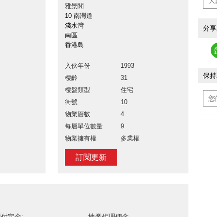
雅景閣
10 南灣道
淺水灣
分享
南區
香港島
入伙年份
1993
保持
樓齡
31
樓盤類型
住宅
街號
10
物業層數
4
每層單位數量
9
物業擁有權
多業權
訂閱更新
付定金:
地產代理佣金