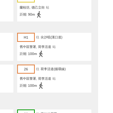
蘭桂坊, 德己立街
站
距離
90m
H1
往
尖沙咀(漢口道)
舊中區警署, 荷李活道
站
距離
100m
26
往
荷李活道(循環線)
舊中區警署, 荷李活道
站
距離
100m