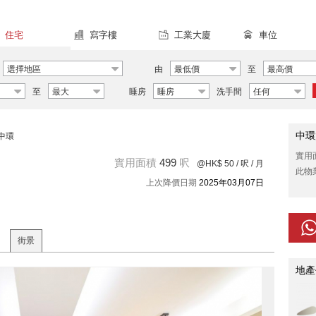
住宅
寫字樓
工業大廈
車位
選擇地區
由
最低價
至
最高價
至
最大
睡房
睡房
洗手間
任何
中環
中環
實用
實用面積
499
呎
@HK$ 50
/ 呎 / 月
此物
上次降價日期
2025年03月07日
街景
地產