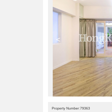
<
Property Number:79363