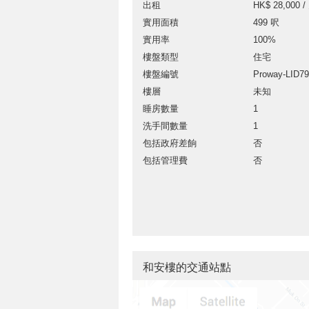
出租
HK$ 28,000 /
實用面積
499 呎
實用率
100%
樓盤類型
住宅
樓盤編號
Proway-LID7
樓層
未知
睡房數量
1
洗手間數量
1
包括政府差餉
否
包括管理費
否
和安樓的交通站點