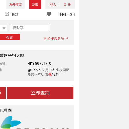
海外樓盤
放盤
登入
註冊
商舖
ENGLISH
搜索
更多搜索選項
放盤平均呎價
面積
HK$ 86 / 月 / 呎
業
@HK$ 50 / 月 / 呎
比較同區
放盤平均呎價
低
42%
立即查詢
代理商