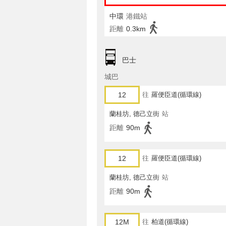
中環
港鐵站
距離
0.3km
巴士
城巴
12
往
羅便臣道(循環線)
蘭桂坊, 德己立街
站
距離
90m
12
往
羅便臣道(循環線)
蘭桂坊, 德己立街
站
距離
90m
12M
往
柏道(循環線)