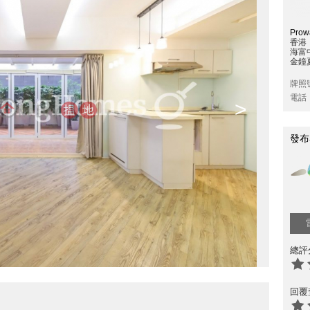
Prowa
香港
海富
金鐘夏
牌照
電話
>
發布
總評
回覆