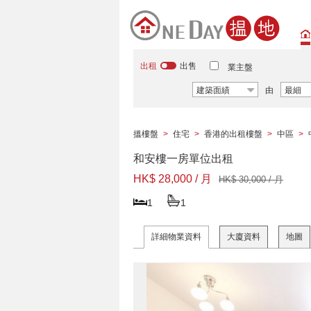
出租
出售
業主盤
建築面績
由
最細
搵樓盤
>
住宅
>
香港的出租樓盤
>
中區
>
和安樓一房單位出租
HK$ 28,000 / 月
HK$ 30,000 / 月
1
1
詳細物業資料
大廈資料
地圖