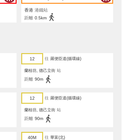
香港
港鐵站
距離
0.5km
12
往
羅便臣道(循環線)
蘭桂坊, 德己立街
站
距離
90m
12
往
羅便臣道(循環線)
蘭桂坊, 德己立街
站
距離
90m
40M
往
華富(北)