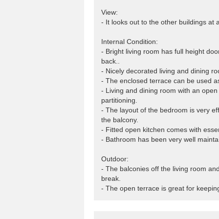
View:
- It looks out to the other buildings at
Internal Condition:
- Bright living room has full height do
back..
- Nicely decorated living and dining ro
- The enclosed terrace can be used as
- Living and dining room with an open 
partitioning.
- The layout of the bedroom is very eff
the balcony.
- Fitted open kitchen comes with essen
- Bathroom has been very well mainta
Outdoor:
- The balconies off the living room a
break.
- The open terrace is great for keepin