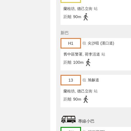
蘭桂坊, 德己立街
站
距離
90m
新巴
H1
往
尖沙咀 (漢口道)
舊中區警署, 荷李活道
站
距離
100m
13
往
旭龢道
蘭桂坊, 德己立街
站
距離
90m
專線小巴