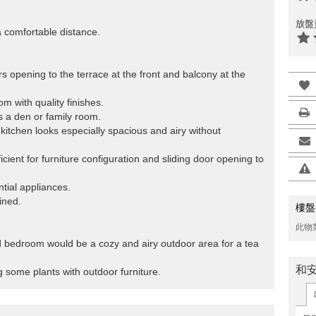
放盤
 a comfortable distance.
ors opening to the terrace at the front and balcony at the
om with quality finishes.
 a den or family room.
kitchen looks especially spacious and airy without
icient for furniture configuration and sliding door opening to
tial appliances.
ined.
樓盤
此物
nd bedroom would be a cozy and airy outdoor area for a tea
和
g some plants with outdoor furniture.