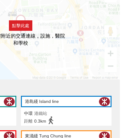
點擊此處
樓附近的交通連線，設施，醫院
和學校
港島綫 Island line
中環
港鐵站
距離
0.3km
東涌綫 Tung Chung line