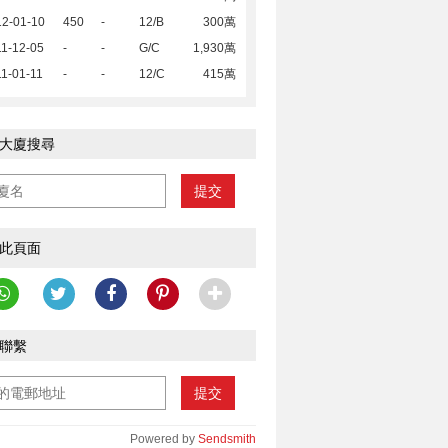
12-01-10
450
-
12/B
300萬
1-12-05
-
-
G/C
1,930萬
1-01-11
-
-
12/C
415萬
大廈搜尋
提交
此頁面
聯繫
提交
Powered by
Sendsmith