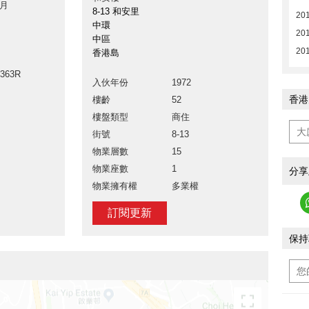
 月
8-13 和安里
20
中環
201
中區
201
香港島
9363R
入伙年份
1972
香港
樓齡
52
樓盤類型
商住
街號
8-13
物業層數
15
物業座數
1
分享
物業擁有權
多業權
訂閱更新
保持