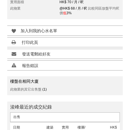
實用面積
HK$ 70 / 月 / 呎
此物業
@HK$ 68 / 月 / 呎
比較同區放盤平均呎
價
低
3%
加入到我的心水名單
打印此頁
發送電郵給好友
報告錯誤
樓盤在相同大廈
此物業的其它出售盤
(1)
浚峰最近的成交紀錄
出售
日期
建築
實用
樓層/
HK$