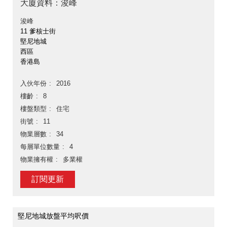
大廈資料：浚峰
浚峰
11 爹核士街
堅尼地城
西區
香港島
入伙年份
2016
樓齡
8
樓盤類型
住宅
街號
11
物業層數
34
每層單位數量
4
物業擁有權
多業權
訂閱更新
堅尼地城放盤平均呎價