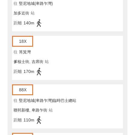
往
堅尼地城(卑路乍灣)
加多近街
站
距離
140m
18X
往
筲箕灣
爹核士街, 吉席街
站
距離
170m
88X
往
堅尼地城(卑路乍灣)臨時巴士總站
聯邦新樓, 卑路乍街
站
距離
110m