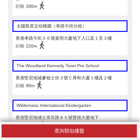
距離
280m
太陽島英文幼稚園（卑路乍街分校）
香港卑路乍街５６號嘉明大廈地下入口及１至３樓
距離
220m
The Woodland Kennedy Town Pre-School
香港堅尼地城爹核士街３號Ｃ厚和大廈１樓及２樓
距離
90m
Wilderness International Kindergarten
香港堅尼地城士美菲路８５號寶德大廈地下
距離
340m
查詢類似樓盤