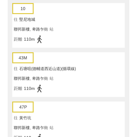
10
往
堅尼地城
聯邦新樓, 卑路乍街
站
距離
110m
43M
往
石塘咀(德輔道西近山道)(循環線)
聯邦新樓, 卑路乍街
站
距離
110m
47P
往
黃竹坑
聯邦新樓, 卑路乍街
站