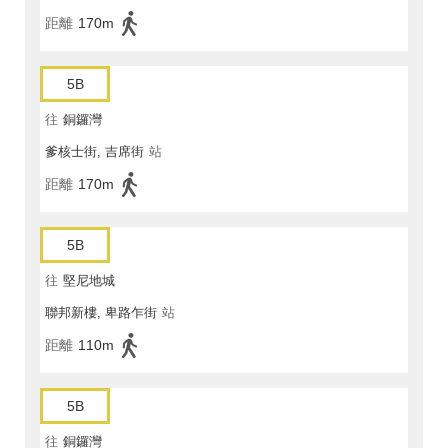
距離
170m
5B
往
銅鑼灣
爹核士街, 吉席街
站
距離
170m
5B
往
堅尼地城
聯邦新樓, 卑路乍街
站
距離
110m
5B
往
銅鑼灣