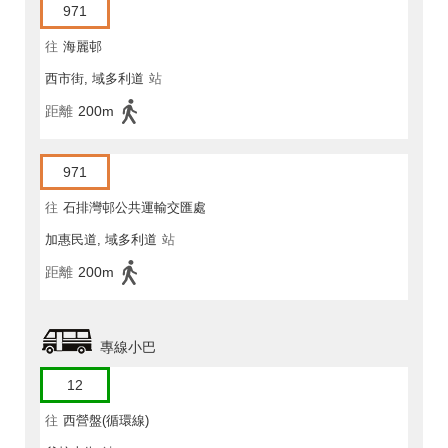
971
往
海麗邨
西市街, 域多利道
站
距離
200m
971
往
石排灣邨公共運輸交匯處
加惠民道, 域多利道
站
距離
200m
專線小巴
12
往
西營盤(循環線)