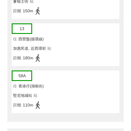
爹核士街
站
距離
150m
13
往
西營盤(循環線)
加惠民道, 近西環邨
站
距離
180m
58A
往
香港仔(湖南街)
堅尼地城站
站
距離
110m