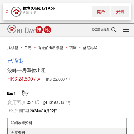
搵地 (OneDay) App
開啟
安裝
X
香港搵樓
搜索香港樓盤
Togg
navi
搵樓盤
>
住宅
>
香港的出租樓盤
>
西區
>
堅尼地城
已過期
浚峰一房單位出租
HK$ 24,500 / 月
HK$ 22,000 / 月
1
1
實用面積
324
呎
@HK$ 68
/ 呎 / 月
上次升價日期
2024年10月02日
詳細物業資料
大廈資料