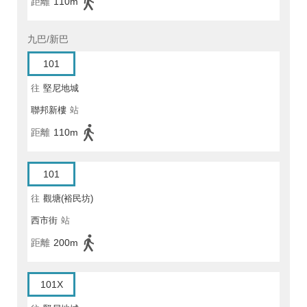
距離
110m
九巴/新巴
101
往
堅尼地城
聯邦新樓
站
距離
110m
101
往
觀塘(裕民坊)
西市街
站
距離
200m
101X