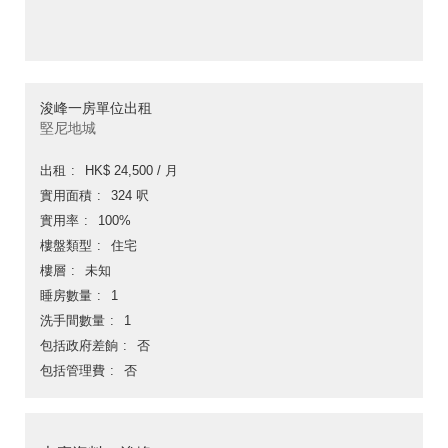
浚峰一房單位出租
堅尼地城
出租
HK$ 24,500 / 月
實用面積
324 呎
實用率
100%
樓盤類型
住宅
樓層
未知
睡房數量
1
洗手間數量
1
包括政府差餉
否
包括管理費
否