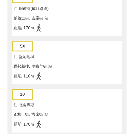
往
銅鑼灣(威非路道)
爹核士街, 吉席街
站
距離
170m
5X
往
堅尼地城
聯邦新樓, 卑路乍街
站
距離
110m
10
往
北角碼頭
爹核士街, 吉席街
站
距離
170m