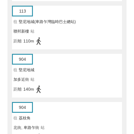
113
往
堅尼地城(卑路乍灣臨時巴士總站)
聯邦新樓
站
距離
110m
904
往
堅尼地城
加多近街
站
距離
140m
904
往
荔枝角
北街, 卑路乍街
站