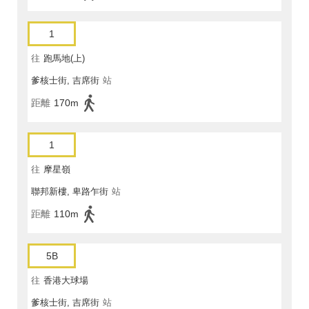
1
往
跑馬地(上)
爹核士街, 吉席街
站
距離
170m
1
往
摩星嶺
聯邦新樓, 卑路乍街
站
距離
110m
5B
往
香港大球場
爹核士街, 吉席街
站