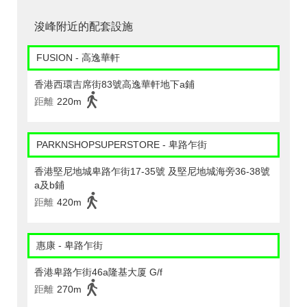
浚峰附近的配套設施
FUSION - 高逸華軒
香港西環吉席街83號高逸華軒地下a鋪
距離
220m
PARKNSHOPSUPERSTORE - 卑路乍街
香港堅尼地城卑路乍街17-35號 及堅尼地城海旁36-38號
a及b鋪
距離
420m
惠康 - 卑路乍街
香港卑路乍街46a隆基大厦 G/f
距離
270m