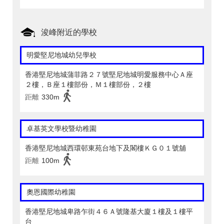
浚峰附近的學校
明愛堅尼地城幼兒學校
香港堅尼地城蒲菲路２７號堅尼地城明愛服務中心Ａ座
２樓，Ｂ座１樓部份，Ｍ１樓部份，２樓
距離
330m
卓基英文學校暨幼稚園
香港堅尼地城西環邨東苑台地下及閣樓ＫＧ０１號舖
距離
100m
奧恩國際幼稚園
香港堅尼地城卑路乍街４６Ａ號隆基大廈１樓及１樓平
台