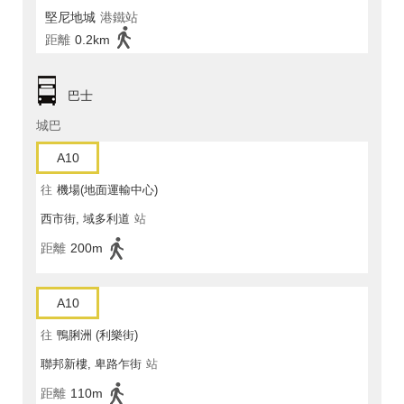
堅尼地城
港鐵站
距離
0.2km
巴士
城巴
A10
往
機場(地面運輸中心)
西市街, 域多利道
站
距離
200m
A10
往
鴨脷洲 (利樂街)
聯邦新樓, 卑路乍街
站
距離
110m