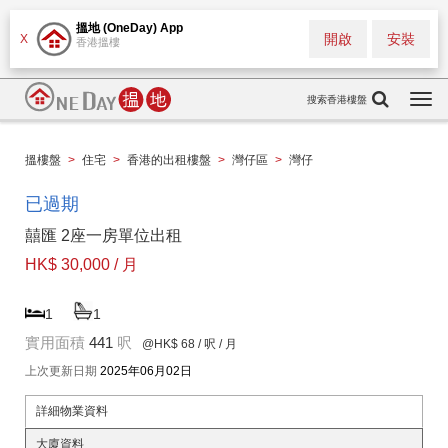
搵地 (OneDay) App
開啟
安裝
X
香港搵樓
搜索香港樓盤
Togg
navi
搵樓盤
>
住宅
>
香港的出租樓盤
>
灣仔區
>
灣仔
已過期
囍匯 2座一房單位出租
HK$ 30,000 / 月
1
1
實用面積
441
呎
@HK$ 68
/ 呎 / 月
上次更新日期
2025年06月02日
詳細物業資料
大廈資料