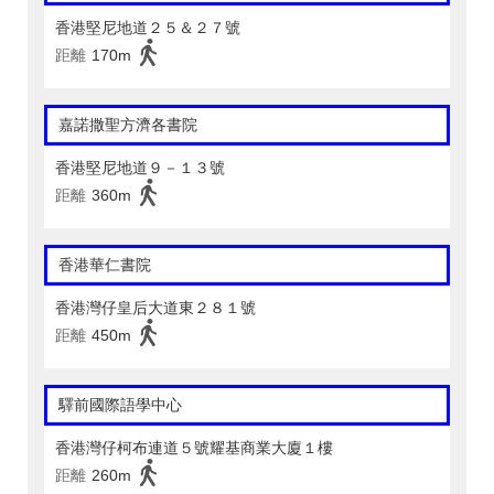
香港堅尼地道２５＆２７號
距離
170m
嘉諾撒聖方濟各書院
香港堅尼地道９－１３號
距離
360m
香港華仁書院
香港灣仔皇后大道東２８１號
距離
450m
驛前國際語學中心
香港灣仔柯布連道５號耀基商業大廈１樓
距離
260m