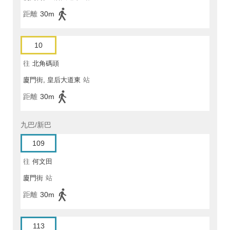
距離
30m
10
往
北角碼頭
廈門街, 皇后大道東
站
距離
30m
九巴/新巴
109
往
何文田
廈門街
站
距離
30m
113