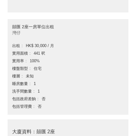
囍匯 2座一房單位出租
灣仔
出租
HK$ 30,000 / 月
實用面積
441 呎
實用率
100%
樓盤類型
住宅
樓層
未知
睡房數量
1
洗手間數量
1
包括政府差餉
否
包括管理費
否
大廈資料：囍匯 2座