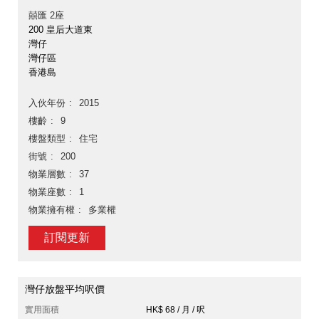
囍匯 2座
200 皇后大道東
灣仔
灣仔區
香港島
入伙年份
2015
樓齡
9
樓盤類型
住宅
街號
200
物業層數
37
物業座數
1
物業擁有權
多業權
訂閱更新
灣仔放盤平均呎價
實用面積
HK$ 68 / 月 / 呎