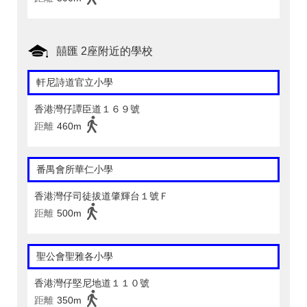
囍匯 2座附近的學校
軒尼詩道官立小學
香港灣仔譚臣道１６９號
距離
460m
番禺會所華仁小學
香港灣仔司徒拔道肇輝台１號Ｆ
距離
500m
聖公會聖雅各小學
香港灣仔堅尼地道１１０號
距離
350m