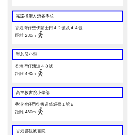
嘉諾撒聖方濟各學校
香港灣仔聖佛蘭士街４２號及４４號
距離
280m
聖若瑟小學
香港灣仔活道４８號
距離
490m
高主教書院小學部
香港灣仔司徒拔道肇輝臺１號Ｅ
距離
480m
香港鄧鏡波書院