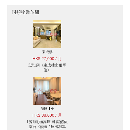
同類物業放盤
東成樓
HK$ 27,000 / 月
2房1廁《東成樓出租單
位》
囍匯 1座
HK$ 38,000 / 月
1房1廁,極高層,可養寵物,
露台《囍匯 1座出租單