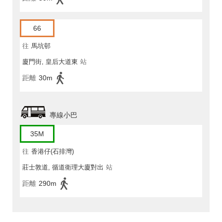
66
往
馬坑邨
廈門街, 皇后大道東
站
距離
30m
專線小巴
35M
往
香港仔(石排灣)
莊士敦道, 循道衛理大廈對出
站
距離
290m