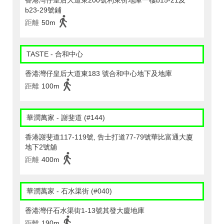
香港灣仔皇后大道東200號利東街地庫一樓b15-21及
b23-29號鋪
距離
50m
TASTE - 合和中心
香港灣仔皇后大道東183 號合和中心地下及地庫
距離
100m
華潤萬家 - 謝斐道 (#144)
香港謝斐道117-119號, 告士打道77-79號華比富通大廈
地下2號舖
距離
400m
華潤萬家 - 石水渠街 (#040)
香港灣仔石水渠街1-13號其發大廈地庫
距離
190m