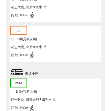
胡忠大廈, 皇后大道東
站
距離
100m
66
往
中環(交易廣場)
胡忠大廈, 皇后大道東
站
距離
100m
專線小巴
35M
往
香港仔(石排灣)
莊士敦道, 循道衛理大廈對出
站
距離
390m