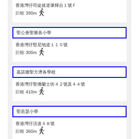
香港灣仔司徒拔道肇輝台１號Ｆ
距離
390m
聖公會聖雅各小學
香港灣仔堅尼地道１１０號
距離
300m
嘉諾撒聖方濟各學校
香港灣仔聖佛蘭士街４２號及４４號
距離
410m
聖若瑟小學
香港灣仔活道４８號
距離
360m