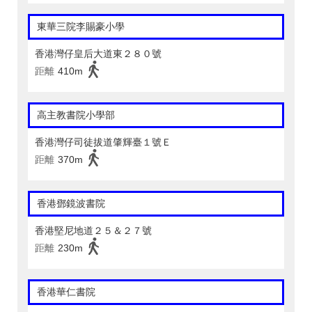
東華三院李賜豪小學
香港灣仔皇后大道東２８０號
距離
410m
高主教書院小學部
香港灣仔司徒拔道肇輝臺１號Ｅ
距離
370m
香港鄧鏡波書院
香港堅尼地道２５＆２７號
距離
230m
香港華仁書院