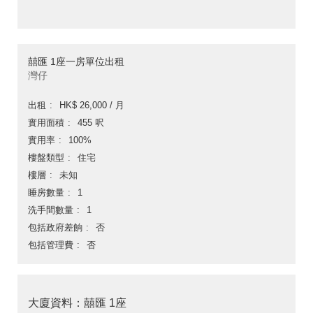
囍匯 1座一房單位出租
灣仔
出租
HK$ 26,000 / 月
實用面積
455 呎
實用率
100%
樓盤類型
住宅
樓層
未知
睡房數量
1
洗手間數量
1
包括政府差餉
否
包括管理費
否
大廈資料：囍匯 1座