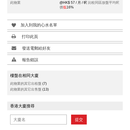
此物業
@HK$ 57 / 月 / 呎
比較同區放盤平均呎
價
低
16%
加入到我的心水名單
打印此頁
發送電郵給好友
報告錯誤
樓盤在相同大廈
此物業的其它出租盤
(7)
此物業的其它出售盤
(13)
香港大廈搜尋
提交