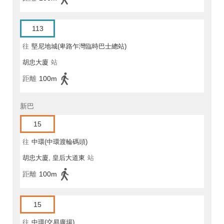
113
往
堅尼地城(卑路乍灣臨時巴士總站)
胡忠大廈
站
距離
100m
新巴
15
往
中環(中環渡輪碼頭)
胡忠大廈, 皇后大道東
站
距離
100m
15
往
中環(交易廣場)