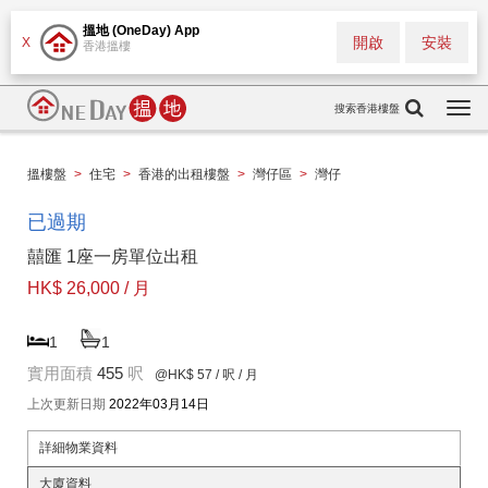
搵地 (OneDay) App
開啟
安裝
X
香港搵樓
搜索香港樓盤
Togg
navi
搵樓盤
>
住宅
>
香港的出租樓盤
>
灣仔區
>
灣仔
已過期
囍匯 1座一房單位出租
HK$ 26,000 / 月
1
1
實用面積
455
呎
@HK$ 57
/ 呎 / 月
上次更新日期
2022年03月14日
詳細物業資料
大廈資料