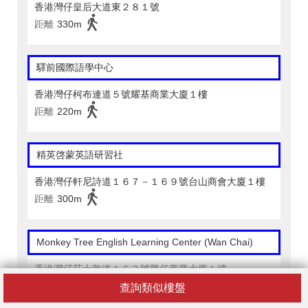
香港灣仔皇后大道東２８１號
距離
330m
驛前國際語學中心
香港灣仔柯布連道５號耀基商業大廈１樓
距離
220m
精英啓蒙英語研習社
香港灣仔軒尼詩道１６７－１６９號台山商會大廈１樓
距離
300m
Monkey Tree English Learning Center (Wan Chai)
香港灣仔莊士敦道１６３號勝任商業大廈１樓
距離
220m
查詢類似樓盤