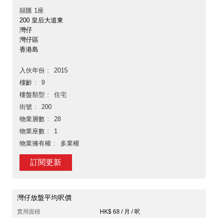
囍匯 1座
200 皇后大道東
灣仔
灣仔區
香港島
入伙年份
2015
樓齡
9
樓盤類型
住宅
街號
200
物業層數
28
物業座數
1
物業擁有權
多業權
訂閱更新
灣仔放盤平均呎價
實用面積
HK$ 68 / 月 / 呎