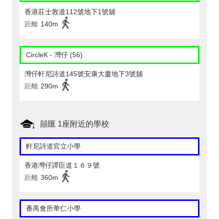
香港莊士敦道112號地下1號舖
距離
140m
CircleK - 灣仔 (56)
灣仔軒尼詩道145號安康大廈地下3號舖
距離
290m
囍匯 1座附近的學校
軒尼詩道官立小學
香港灣仔譚臣道１６９號
距離
360m
番禺會所華仁小學