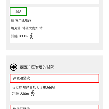
49S
往
屯門兆康苑
駱克道, 博匯大廈外
站
距離
390m
囍匯 1座附近的醫院
律敦治醫院
香港島灣仔皇后大道東266號
距離
230m