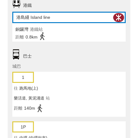
港鐵
港島綫 Island line
銅鑼灣
港鐵站
距離
0.8km
巴士
城巴
1
往
跑馬地(上)
樂活道, 黃泥涌道
站
距離
140m
1P
往
中環 (中環街市)