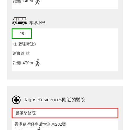
距離
140m
專線小巴
28
往
碧瑤灣(上)
新會道
站
距離
470m
Tagus Residences附近的醫院
鄧肇堅醫院
香港島灣仔皇后大道東282號