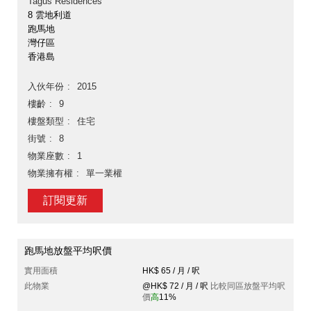
Tagus Residences
8 雲地利道
跑馬地
灣仔區
香港島
入伙年份
2015
樓齡
9
樓盤類型
住宅
街號
8
物業座數
1
物業擁有權
單一業權
訂閱更新
跑馬地放盤平均呎價
實用面積
HK$ 65 / 月 / 呎
此物業
@HK$ 72 / 月 / 呎
比較同區放盤平均呎
價
高
11%