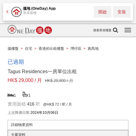
搵地 (OneDay) App
開啟
安裝
X
香港搵樓
搜索香港樓盤
Togg
navi
搵樓盤
>
住宅
>
香港的出租樓盤
>
灣仔區
>
跑馬地
已過期
Tagus Residences一房單位出租
HK$ 29,000 / 月
HK$ 29,800 / 月
1
1
實用面積
416
呎
@HK$ 72
/ 呎 / 月
上次降價日期
2024年10月06日
詳細物業資料
大廈資料