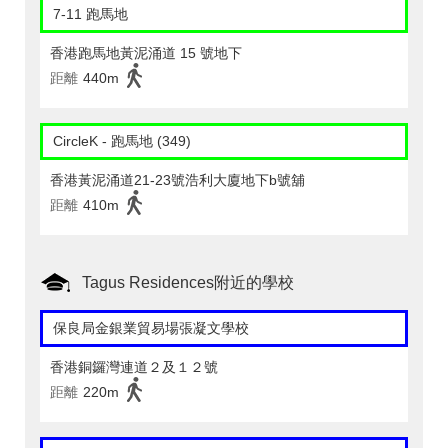
7-11 跑馬地
香港跑馬地黃泥涌道 15 號地下
距離
440m
CircleK - 跑馬地 (349)
香港黃泥涌道21-23號浩利大廈地下b號舖
距離
410m
Tagus Residences附近的學校
保良局金銀業貿易場張凝文學校
香港銅鑼灣連道２及１２號
距離
220m