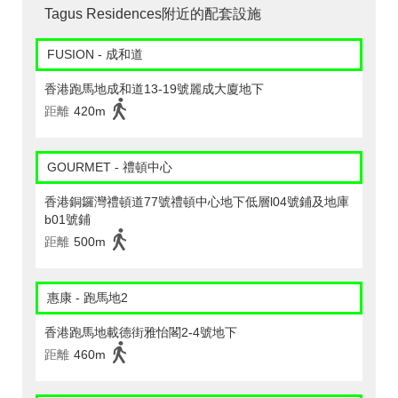
Tagus Residences附近的配套設施
FUSION - 成和道
香港跑馬地成和道13-19號麗成大廈地下
距離
420m
GOURMET - 禮頓中心
香港銅鑼灣禮頓道77號禮頓中心地下低層l04號鋪及地庫
b01號鋪
距離
500m
惠康 - 跑馬地2
香港跑馬地載德街雅怡閣2-4號地下
距離
460m