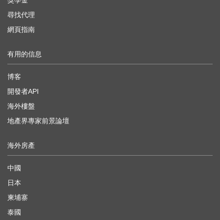
獎學金
尋找代理
網頁指南
有用的信息
博客
開發者API
海外樓盤
地產界專家前景論壇
海外房產
中國
日本
柬埔寨
泰國