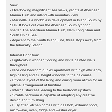
View:
- Overlooking magnificent sea views, yachts at Aberdeen
Marina Club and inland with mountain view.
- Marinella is a worldclass development in Island South by
SHK. It looks out over the Aberdeen South typhoon
shelter, The Aberdeen Marina Club, Nam Long Shan and
South China Sea.
- Adjacent to the South Island Line, three stops away from
the Admiralty Station.
Internal Condition:
- Light-colour wooden flooring and white painted walls
throughout.
- Nice one bedroom duplex apartment with high efficiency,
high ceiling and full height windows to the balconies.
- Efficient layout of the living and dining room allows for an
optimal arrangement of furniture.
- Internal staircase leading to the bedroom upstairs.
- Sizable bedroom is capable of adopting any creative
design and furnishing.
- Fully fitted kitchen comes with gas hob, exhaust hood,
microwave, oven, fridge and washer dryer.