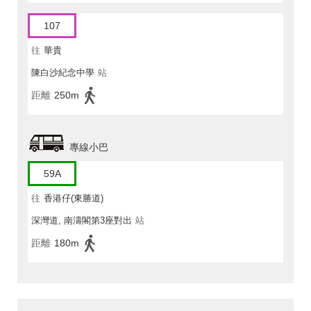
107
往
華貴
陳白沙紀念中學
站
距離
250m
專線小巴
59A
往
香港仔(東勝道)
深灣道, 南濤閣第3座對出
站
距離
180m