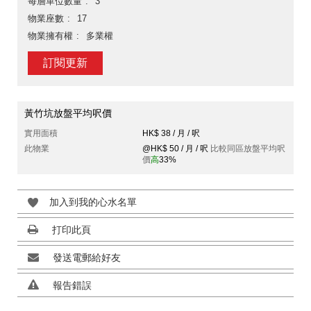
每層單位數量
3
物業座數
17
物業擁有權
多業權
訂閱更新
黃竹坑放盤平均呎價
實用面積
HK$ 38 / 月 / 呎
此物業
@HK$ 50 / 月 / 呎
比較同區放盤平均呎
價
高
33%
加入到我的心水名單
打印此頁
發送電郵給好友
報告錯誤