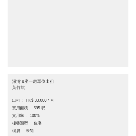
深灣 9座一房單位出租
黃竹坑
出租
HK$ 33,000 / 月
實用面積
595 呎
實用率
100%
樓盤類型
住宅
樓層
未知