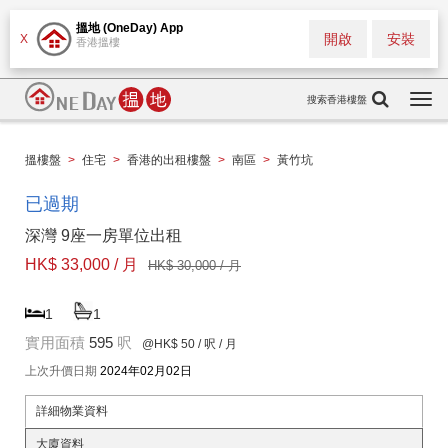
搵地 (OneDay) App
開啟
安裝
X
香港搵樓
搜索香港樓盤
Togg
navi
搵樓盤
>
住宅
>
香港的出租樓盤
>
南區
>
黃竹坑
已過期
深灣 9座一房單位出租
HK$ 33,000 / 月
HK$ 30,000 / 月
1
1
實用面積
595
呎
@HK$ 50
/ 呎 / 月
上次升價日期
2024年02月02日
詳細物業資料
大廈資料