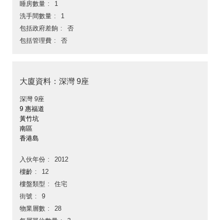
睡房數量
1
洗手間數量
1
包括政府差餉
否
包括管理費
否
大廈資料：深灣 9座
深灣 9座
9 惠福道
黃竹坑
南區
香港島
入伙年份
2012
樓齡
12
樓盤類型
住宅
街號
9
物業層數
28