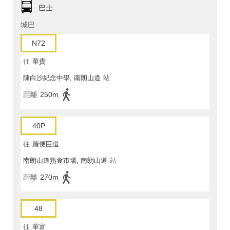
巴士
城巴
N72
往
華貴
陳白沙紀念中學, 南朗山道
站
距離
250m
40P
往
羅便臣道
南朗山道熟食市場, 南朗山道
站
距離
270m
48
往
華富