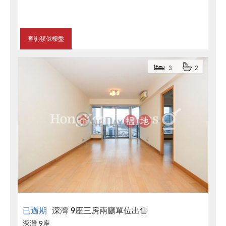
查詢類似樓盤
3
2
已過期
深灣 9座三房兩廳單位出售
深灣 9座