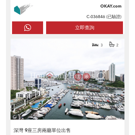
OKAY.com
C-036846 (
已驗證
)
立即查詢
3
2
深灣 9座三房兩廳單位出售