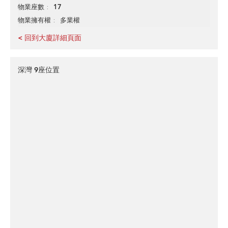
17
物業座數
多業權
物業擁有權
< 回到大廈詳細頁面
深灣 9座位置