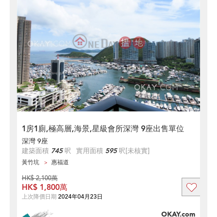
1房1廁,極高層,海景,星級會所深灣 9座出售單位
深灣 9座
建築面積
745
呎
實用面積
595
呎
[未核實]
黃竹坑
惠福道
HK$ 2,100萬
HK$ 1,800萬
上次降價日期
2024年04月23日
OKAY.com