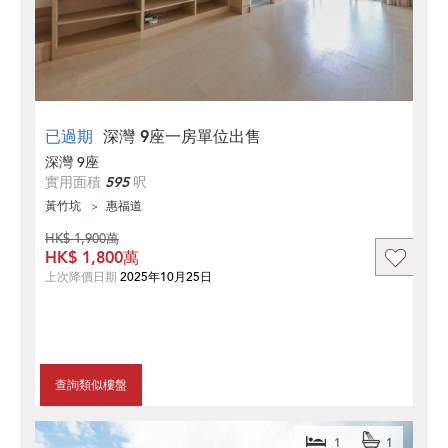
已過期
深灣 9座一房單位出售
深灣 9座
實用面積
595
呎
黃竹坑
惠福道
HK$ 1,900萬
HK$ 1,800萬
上次降價日期
2025年10月25日
查詢類似樓盤
1
1