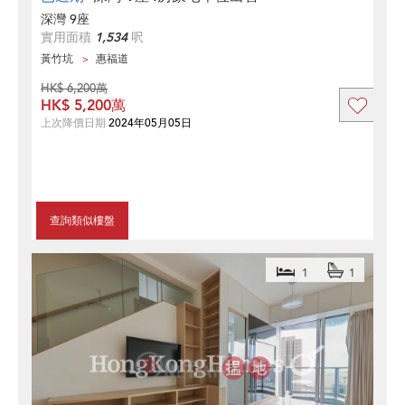
深灣 9座
實用面積
1,534
呎
黃竹坑
惠福道
HK$ 6,200萬
HK$ 5,200萬
上次降價日期
2024年05月05日
查詢類似樓盤
1
1