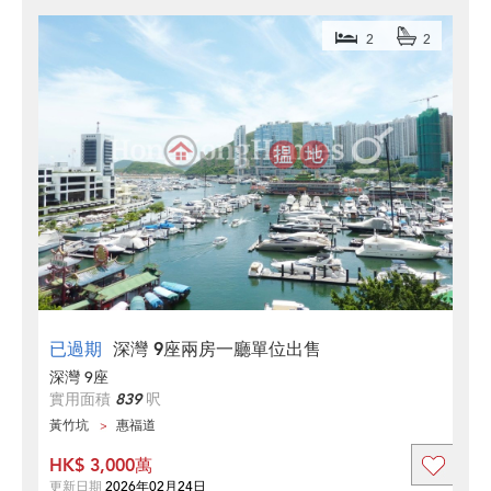
2
2
已過期
深灣 9座兩房一廳單位出售
深灣 9座
實用面積
839
呎
黃竹坑
惠福道
HK$ 3,000萬
更新日期
2026年02月24日