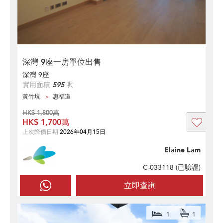
深灣 9座一房單位出售
深灣 9座
實用面積
595
呎
黃竹坑
惠福道
HK$ 1,800萬
HK$ 1,700萬
上次降價日期
2026年04月15日
Elaine Lam
C-033118 (
已驗證
)
立即查詢
1
1