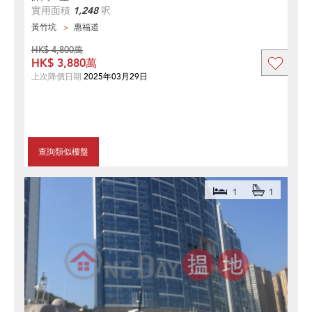
實用面積
1,248
呎
黃竹坑
惠福道
HK$ 4,800萬
HK$ 3,880萬
上次降價日期
2025年03月29日
查詢類似樓盤
1
1