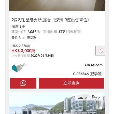
2房2廁,星級會所,露台《深灣 9座出售單位》
深灣 9座
建築面積
1,051
呎
實用面積
839
呎
[未核實]
黃竹坑
惠福道
HK$ 2,850萬
HK$ 3,000萬
上次升價日期
2022年06月24日
OKAY.com
C-036846 (
已驗證
)
立即查詢
2
2