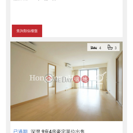
查詢類似樓盤
4
3
已過期
深灣 9座4房豪宅單位出售