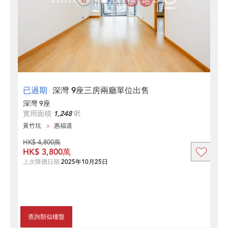
已過期
深灣 9座三房兩廳單位出售
深灣 9座
實用面積
1,248
呎
黃竹坑
惠福道
HK$ 4,800萬
HK$ 3,800萬
上次降價日期
2025年10月25日
查詢類似樓盤