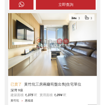
立即查詢
3
3
已賣了
黃竹坑三房兩廳筍盤出售|住宅單位
深灣 9座
建築面積
1,375
呎
實用面積
1,094
呎
黃竹坑
惠福道