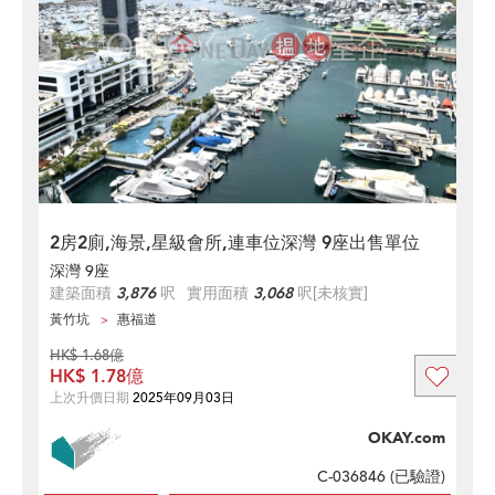
2房2廁,海景,星級會所,連車位深灣 9座出售單位
深灣 9座
建築面積
3,876
呎
實用面積
3,068
呎
[未核實]
黃竹坑
惠福道
HK$ 1.68億
HK$ 1.78億
上次升價日期
2025年09月03日
OKAY.com
C-036846 (
已驗證
)