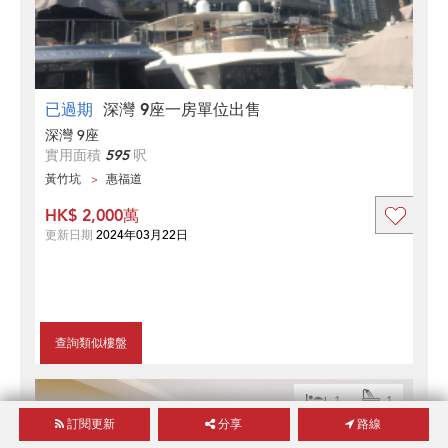
已過期
深灣 9座一房單位出售
深灣 9座
實用面積
595
呎
黃竹坑
惠福道
HK$ 2,000萬
更新日期
2024年03月22日
查詢類似樓盤
1
1
訂閱更新
分享
路線