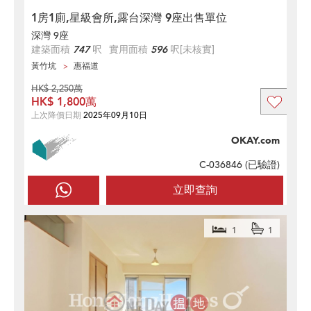
1房1廁,星級會所,露台深灣 9座出售單位
深灣 9座
建築面積
747
呎
實用面積
596
呎
[未核實]
黃竹坑
惠福道
HK$ 2,250萬
HK$ 1,800萬
上次降價日期
2025年09月10日
OKAY.com
C-036846 (
已驗證
)
立即查詢
1
1