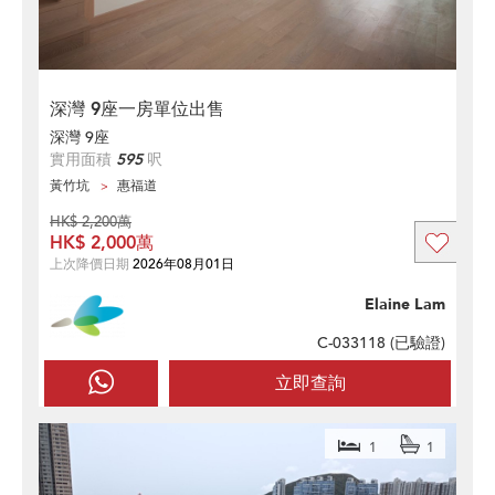
深灣 9座一房單位出售
深灣 9座
實用面積
595
呎
黃竹坑
惠福道
HK$ 2,200萬
HK$ 2,000萬
上次降價日期
2026年08月01日
Elaine Lam
C-033118 (
已驗證
)
立即查詢
1
1