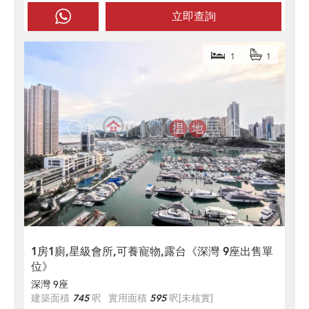
立即查詢
1
1
1房1廁,星級會所,可養寵物,露台《深灣 9座出售單
位》
深灣 9座
建築面積
745
呎
實用面積
595
呎
[未核實]