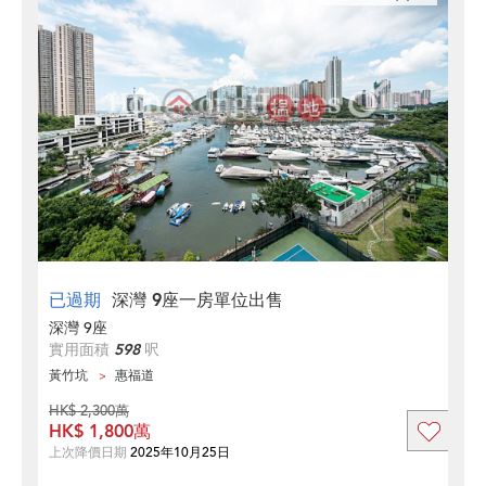
已過期
深灣 9座一房單位出售
深灣 9座
實用面積
598
呎
黃竹坑
惠福道
HK$ 2,300萬
HK$ 1,800萬
上次降價日期
2025年10月25日