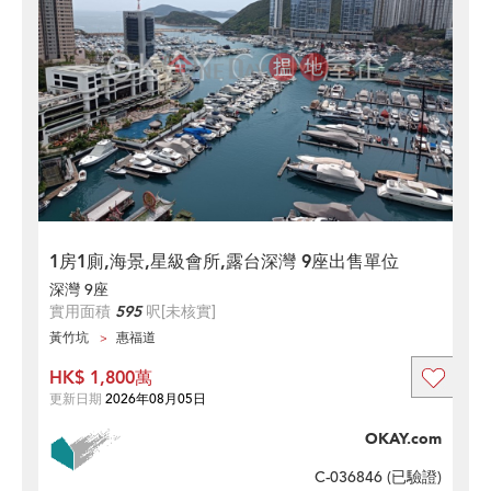
1房1廁,海景,星級會所,露台深灣 9座出售單位
深灣 9座
實用面積
595
呎
[未核實]
黃竹坑
惠福道
HK$ 1,800萬
更新日期
2026年08月05日
OKAY.com
C-036846 (
已驗證
)