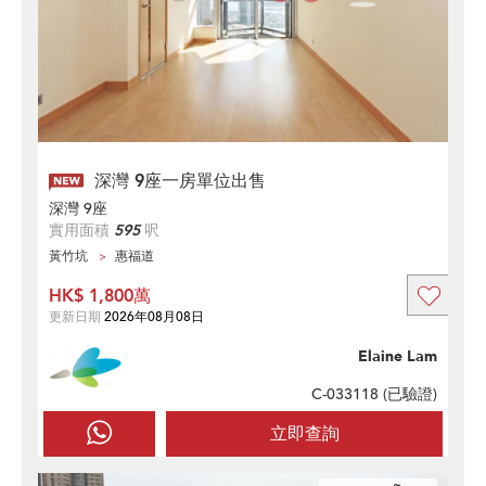
深灣 9座一房單位出售
深灣 9座
實用面積
595
呎
黃竹坑
惠福道
HK$ 1,800萬
更新日期
2026年08月08日
Elaine Lam
C-033118 (
已驗證
)
立即查詢