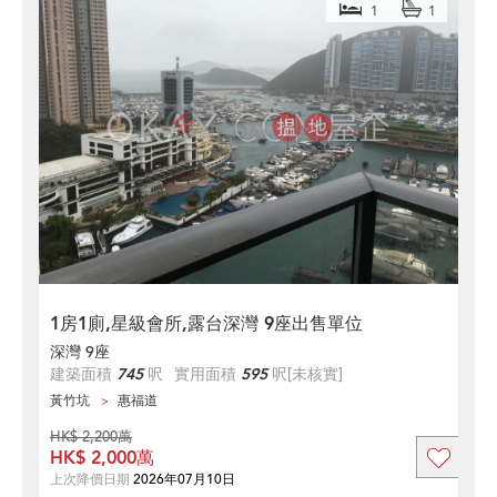
1
1
1房1廁,星級會所,露台深灣 9座出售單位
深灣 9座
建築面積
745
呎
實用面積
595
呎
[未核實]
黃竹坑
惠福道
HK$ 2,200萬
HK$ 2,000萬
上次降價日期
2026年07月10日