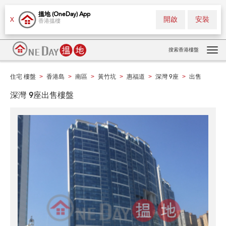
搵地 (OneDay) App
開啟
安裝
X
香港搵樓
搜索香港樓盤
Tog
navi
住宅 樓盤
香港島
南區
黃竹坑
惠福道
深灣 9座
出售
>
>
>
>
>
>
深灣 9座出售樓盤