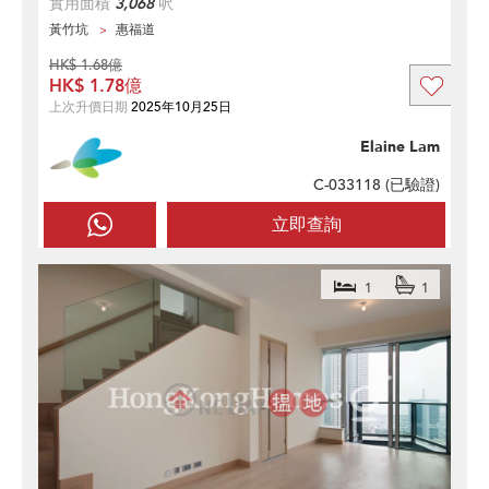
實用面積
3,068
呎
黃竹坑
惠福道
HK$ 1.68億
HK$ 1.78億
上次升價日期
2025年10月25日
Elaine Lam
C-033118 (
已驗證
)
立即查詢
1
1