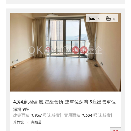
4
4
4房4廁,極高層,星級會所,連車位深灣 9座出售單位
深灣 9座
建築面積
1,938
呎
[未核實]
實用面積
1,534
呎
[未核實]
黃竹坑
惠福道