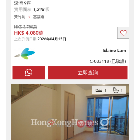
深灣 9座
實用面積
1,248
呎
黃竹坑
惠福道
HK$ 3,780萬
HK$ 4,080萬
上次升價日期
2026年04月15日
Elaine Lam
C-033118 (
已驗證
)
立即查詢
1
1