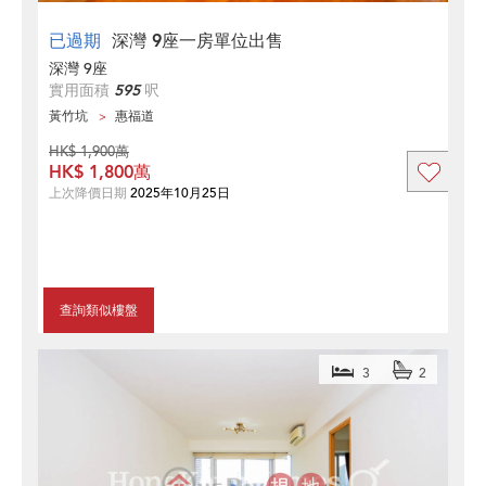
已過期
深灣 9座一房單位出售
深灣 9座
實用面積
595
呎
黃竹坑
惠福道
HK$ 1,900萬
HK$ 1,800萬
上次降價日期
2025年10月25日
查詢類似樓盤
3
2