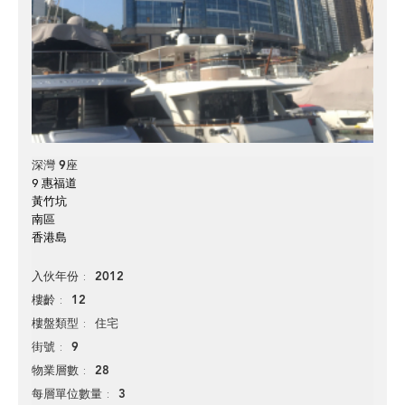
深灣 9座
9 惠福道
黃竹坑
南區
香港島
2012
入伙年份
12
樓齡
住宅
樓盤類型
9
街號
28
物業層數
3
每層單位數量