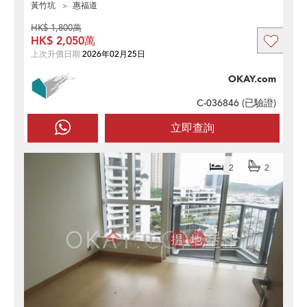
黃竹坑
惠福道
HK$ 1,800萬
HK$ 2,050萬
上次升價日期
2026年02月25日
OKAY.com
C-036846 (
已驗證
)
立即查詢
2
2