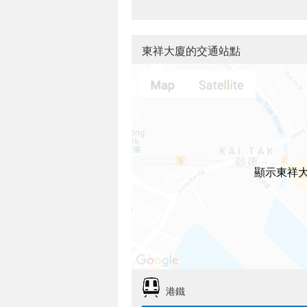
東祥大廈的交通站點
顯示東祥
港鐵