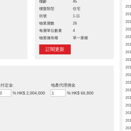
樓齡
45
20
樓盤類型
住宅
20
街號
1-11
20
物業層數
26
201
每層單位數量
4
20
物業擁有權
單一業權
20
訂閱更新
20
20
20
20
20
付定金:
地產代理佣金
20
%
HK$ 2,004,000
%
HK$ 66,800
20
20
201
20
20