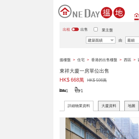
出租
出售
業主盤
建築面績
由
最細
搵樓盤
>
住宅
>
香港的出售樓盤
>
西區
>
東祥大廈一房單位出售
HK$ 668萬
HK$ 598萬
1
1
詳細物業資料
大廈資料
地圖