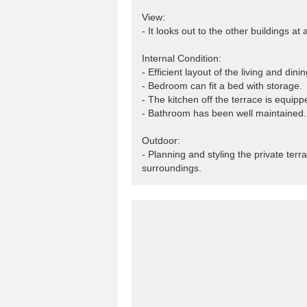
View:
- It looks out to the other buildings at
Internal Condition:
- Efficient layout of the living and di
- Bedroom can fit a bed with storage.
- The kitchen off the terrace is equippe
- Bathroom has been well maintained.
Outdoor:
- Planning and styling the private terr
surroundings.