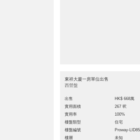
東祥大廈一房單位出售
西營盤
出售
HK$ 668萬
實用面積
267 呎
實用率
100%
樓盤類型
住宅
樓盤編號
Proway-LID8
樓層
未知