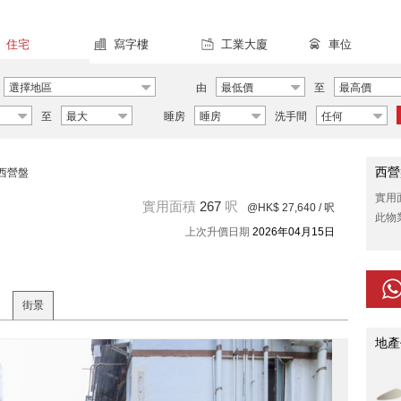
住宅
寫字樓
工業大廈
車位
選擇地區
由
最低價
至
最高價
至
最大
睡房
睡房
洗手間
任何
西營
西營盤
實用
實用面積
267
呎
@HK$ 27,640
/ 呎
此物
上次升價日期
2026年04月15日
街景
地產