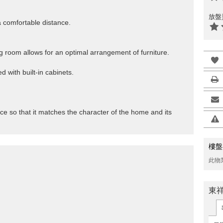
放盤
 a comfortable distance.
ning room allows for an optimal arrangement of furniture.
d with built-in cabinets.
ace so that it matches the character of the home and its
樓盤
此物
東