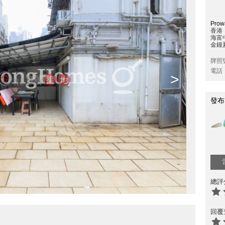
Prowa
香港
海富
金鐘夏
牌照
電話
>
發布
總評
回覆