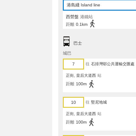
港島綫 Island line
西營盤
港鐵站
距離
0.1km
巴士
城巴
7
往
石排灣邨公共運輸交匯處
正街, 皇后大道西
站
距離
100m
10
往
堅尼地城
正街, 皇后大道西
站
距離
100m