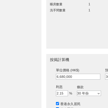
睡房數量
1
洗手間數量
1
按揭計算機
單位價格 (HK$)
預
利息
條款
%
香港永久居民