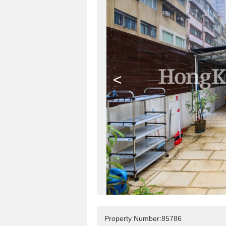
<
Property Number:85786