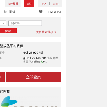
海外樓盤
放盤
登入
註冊
商舖
ENGLISH
搜索
更多搜索選項
盤放盤平均呎價
面積
HK$ 25,979 / 呎
業
@HK$ 27,640 / 呎
比較同區
放盤平均呎價
高
6%
立即查詢
代理商