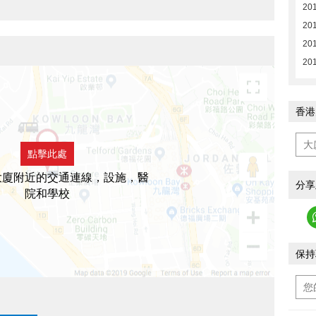
201
201
20
20
香港
點擊此處
大廈附近的交通連線，設施，醫
分享
院和學校
保持