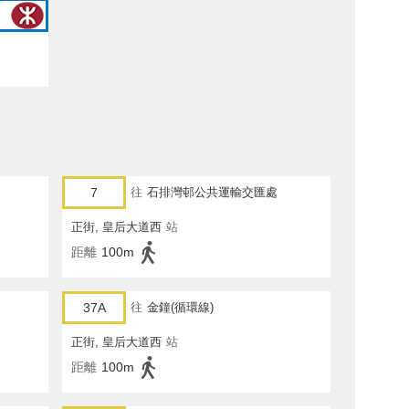
7
往
石排灣邨公共運輸交匯處
正街, 皇后大道西
站
距離
100m
37A
往
金鐘(循環線)
正街, 皇后大道西
站
距離
100m