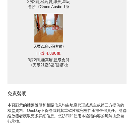
3房2廁,極高層,海景,星級
會所《Grand Austin 1座
出售單位》
天璽21座6區(彗鑽)
HK$ 4,880萬
3房2廁,極高層,星級會所
《天璽21座6區(彗鑽)出
售單位》
免責聲明
本頁顯示的樓盤說明和相關信息均由地產代理或業主或第三方提供的
樓盤資料。OneDay不保證或對其準確性或完整性承擔任何責任。請聯
絡放盤者獲取更多詳細信息。您訪問和使用本協議內容的風險由您自
行承擔。