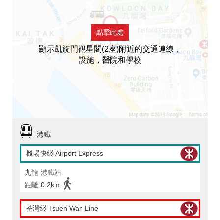
點擊此處
顯示凱旋門觀星閣(2座)附近的交通連線，
設施，醫院和學校
港鐵
機場快綫 Airport Express
九龍
港鐵站
距離
0.2km
荃灣綫 Tsuen Wan Line