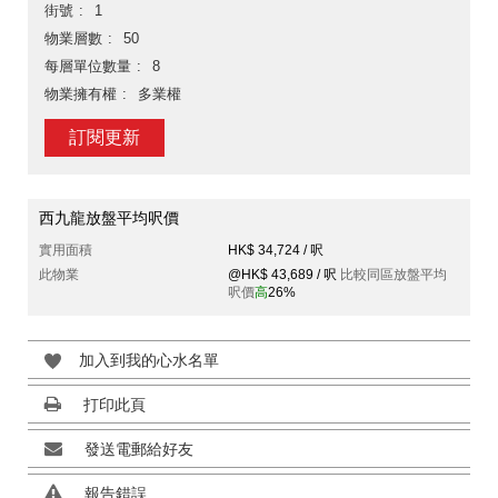
街號
1
物業層數
50
每層單位數量
8
物業擁有權
多業權
訂閱更新
西九龍放盤平均呎價
實用面積
HK$ 34,724 / 呎
此物業
@HK$ 43,689 / 呎
比較同區放盤平均
呎價
高
26%
加入到我的心水名單
打印此頁
發送電郵給好友
報告錯誤