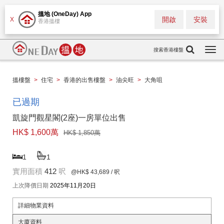
搵地 (OneDay) App
開啟
安裝
X
香港搵樓
搜索香港樓盤
Togg
navi
搵樓盤
>
住宅
>
香港的出售樓盤
>
油尖旺
>
大角咀
已過期
凱旋門觀星閣(2座)一房單位出售
HK$ 1,600萬
HK$ 1,850萬
1
1
實用面積
412
呎
@HK$ 43,689
/ 呎
上次降價日期
2025年11月20日
詳細物業資料
大廈資料