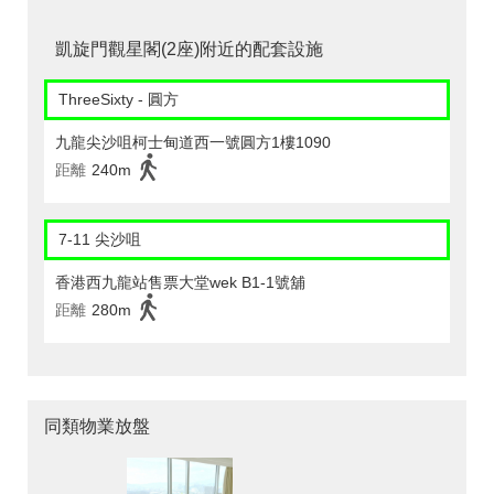
凱旋門觀星閣(2座)附近的配套設施
ThreeSixty - 圓方
九龍尖沙咀柯士甸道西一號圓方1樓1090
距離
240m
7-11 尖沙咀
香港西九龍站售票大堂wek B1-1號舖
距離
280m
同類物業放盤