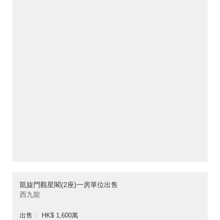
凱旋門觀星閣(2座)一房單位出售
西九龍
出售
HK$ 1,600萬