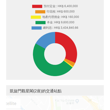
凱旋門觀星閣(2座)的交通站點