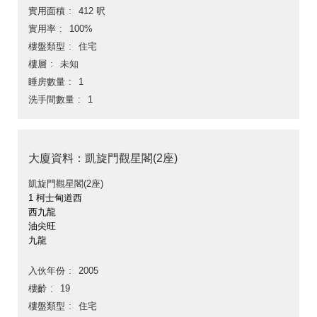
實用面積
412 呎
實用率
100%
樓盤類型
住宅
樓層
未知
睡房數量
1
洗手間數量
1
大廈資料：凱旋門觀星閣(2座)
凱旋門觀星閣(2座)
1 柯士甸道西
西九龍
油尖旺
九龍
入伙年份
2005
樓齡
19
樓盤類型
住宅