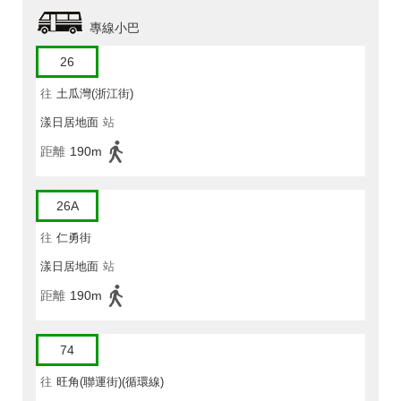
專線小巴
26
往
土瓜灣(浙江街)
漾日居地面
站
距離
190m
26A
往
仁勇街
漾日居地面
站
距離
190m
74
往
旺角(聯運街)(循環線)