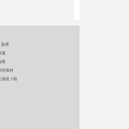
新界
傲瀧
溱喬
輋徑篤村
匡湖居 1期