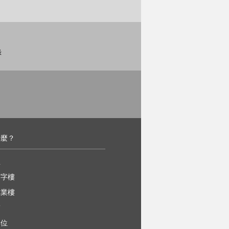
錄
什麼？
屋
寫字樓
工業樓
舖
車位