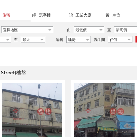
住宅
寫字樓
工業大廈
車位
選擇地區
由
最低價
至
最高價
至
最大
睡房
睡房
洗手間
任何
Street)樓盤