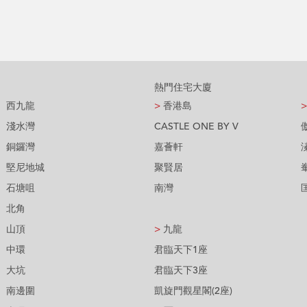
熱門住宅大廈
西九龍
>
香港島
>
淺水灣
CASTLE ONE BY V
銅鑼灣
嘉薈軒
堅尼地城
聚賢居
石塘咀
南灣
北角
山頂
>
九龍
中環
君臨天下1座
大坑
君臨天下3座
南邊圍
凱旋門觀星閣(2座)