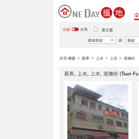
出租
出售
業主盤
建築面績
由
最細
住宅 樓盤
新界
上水
上水
巡撫街
>
>
>
>
新界, 上水, 上水, 巡撫街 (Tsun Fu 