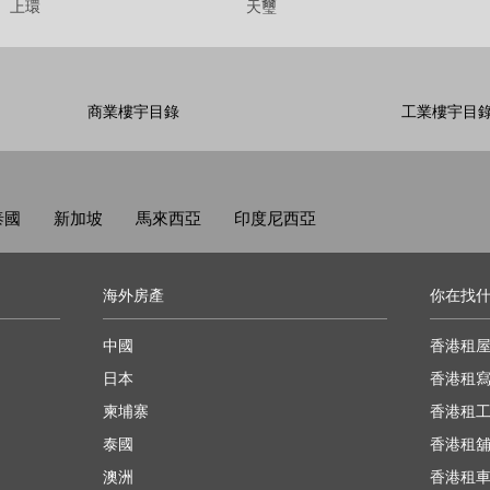
上環
天璽
商業樓宇目錄
工業樓宇目
泰國
新加坡
馬來西亞
印度尼西亞
海外房產
你在找
中國
香港租
日本
香港租
柬埔寨
香港租
泰國
香港租
澳洲
香港租