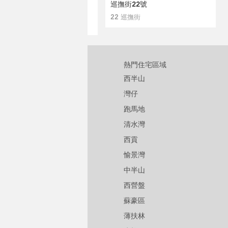
巡撫街22號
22 巡撫街
熱門住宅區域
西半山
灣仔
跑馬地
清水灣
西貢
愉景灣
中半山
西營盤
蘇豪區
薄扶林