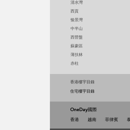
清水灣
西貢
愉景灣
中半山
西營盤
蘇豪區
薄扶林
赤柱
香港樓宇目錄
住宅樓宇目錄
OneDay國際
香港
越南
菲律賓