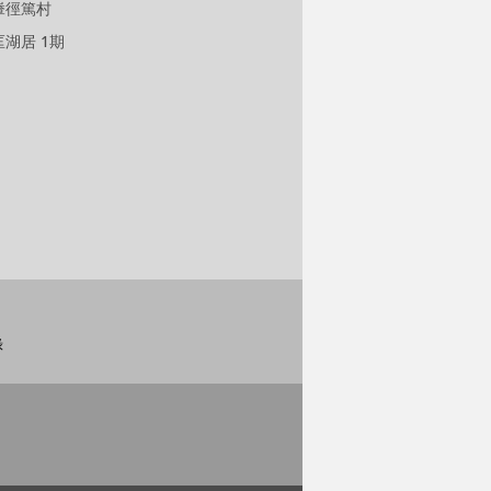
輋徑篤村
匡湖居 1期
錄