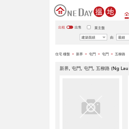
出租
出售
業主盤
建築面績
由
最細
住宅 樓盤
新界
屯門
屯門
五柳路
>
>
>
>
新界, 屯門, 屯門, 五柳路 (Ng Lau