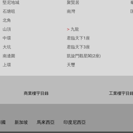
堅尼地城
聚賢居
石塘咀
南灣
北角
山頂
>
九龍
中環
君臨天下1座
大坑
君臨天下3座
南邊圍
凱旋門觀星閣(2座)
上環
天璽
商業樓宇目錄
工業樓宇目
泰國
新加坡
馬來西亞
印度尼西亞