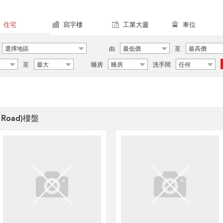
住宅
寫字樓
工業大廈
車位
選擇地區
由
最低價
至
最高價
至
最大
睡房
睡房
洗手間
任何
 Road)樓盤