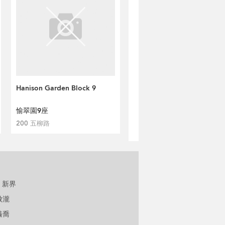
Hanison Garden Block 9
愉翠園9座
200 五柳路
新界
傲瀧
溱喬