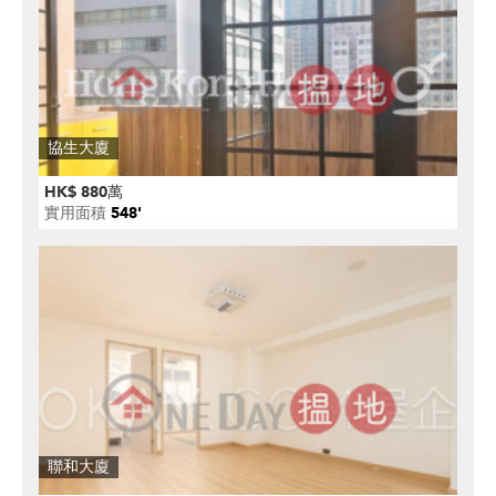
協生大廈
HK$ 880萬
實用面積
548'
聯和大廈