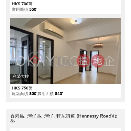
HK$ 700萬
實用面積
550'
利榮大樓
HK$ 750萬
建築面積
800'
實用面積
543'
香港島, 灣仔區, 灣仔, 軒尼詩道 (Hennessy Road)樓
盤