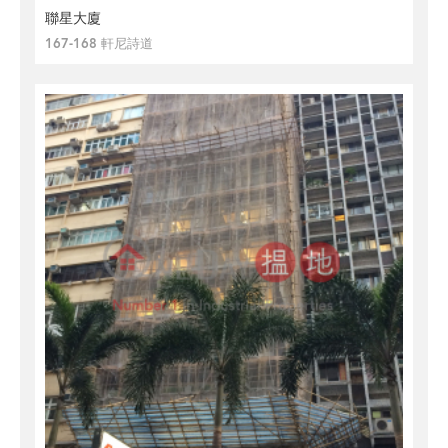
聯星大廈
167-168 軒尼詩道