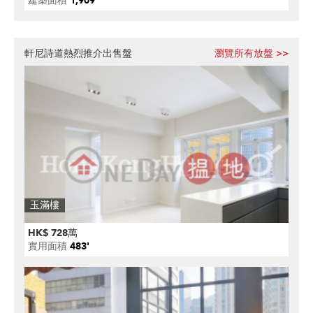
建築面積
1,909'
軒尼詩道熱烈推介出售盤
瀏覽所有放盤 >>
玉滿樓
HK$ 728萬
實用面積
483'