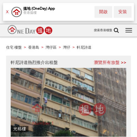
搵地 (OneDay) App
開啟
安裝
X
香港搵樓
搜索香港樓盤
Tog
navi
住宅 樓盤
香港島
灣仔區
灣仔
軒尼詩道
>
>
>
>
軒尼詩道熱烈推介出租盤
瀏覽所有放盤 >>
光裕樓