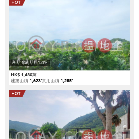
帝琴灣凱琴居12座
HK$ 1,480萬
建築面積
1,623'
實用面積
1,285'