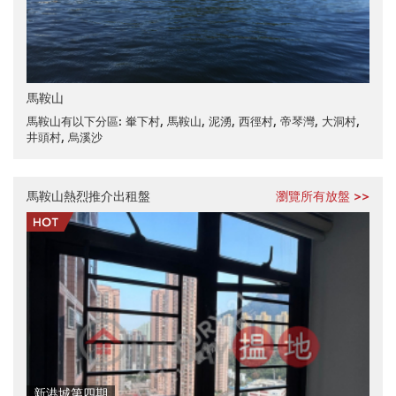
馬鞍山
馬鞍山有以下分區:
輋下村
,
馬鞍山
,
泥湧
,
西徑村
,
帝琴灣
,
大洞村
,
井頭村
,
烏溪沙
馬鞍山熱烈推介出租盤
瀏覽所有放盤 >>
新港城第四期