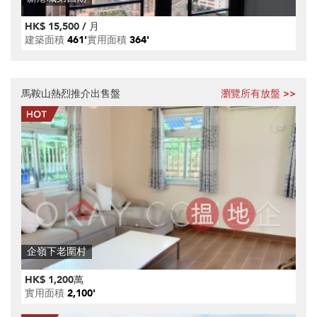
HK$ 15,500 / 月
建築面積
461'
實用面積
364'
馬鞍山熱烈推介出售盤
瀏覽所有放盤 >>
企嶺下老圍村
HK$ 1,200萬
實用面積
2,100'