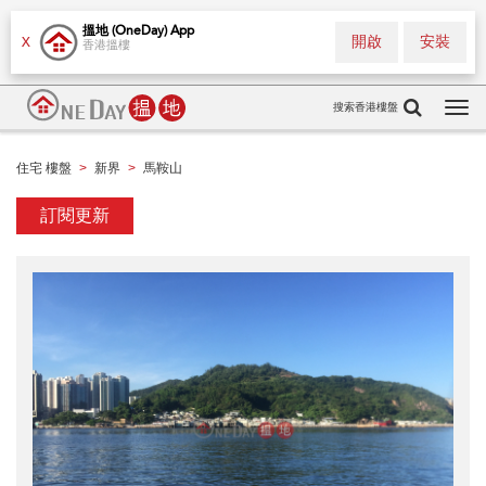
搵地 (OneDay) App
開啟
安裝
X
香港搵樓
搜索香港樓盤
Tog
navi
住宅 樓盤
新界
馬鞍山
>
>
訂閱更新