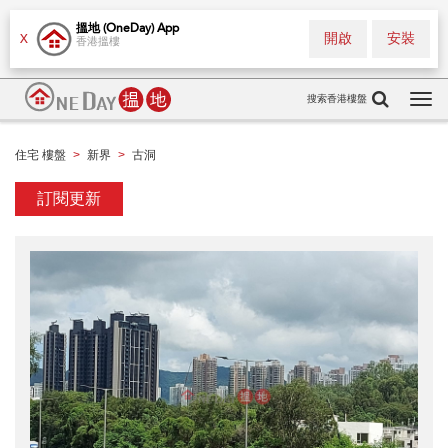
搵地 (OneDay) App
開啟
安裝
X
香港搵樓
搜索香港樓盤
Tog
navi
住宅 樓盤
新界
古洞
>
>
訂閱更新