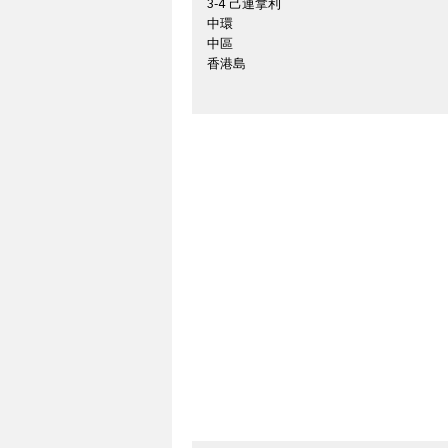
3-4 己連拿利
中環
中區
香港島