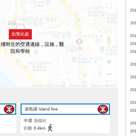
20
20
點擊此處
20
大樓附近的交通連線，設施，醫
20
院和學校
20
20
20
20
20
港島綫 Island line
20
中環
港鐵站
20
距離
0.4km
20