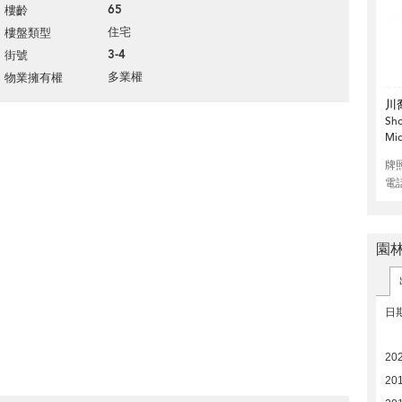
65
樓齡
住宅
樓盤類型
3-4
街號
多業權
物業擁有權
川
Sho
Mid
牌
電
園
日
20
201