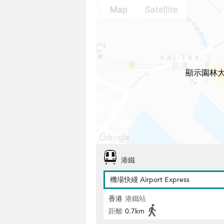
顯示園林
港鐵
機場快綫 Airport Express
香港
港鐵站
距離
0.7km