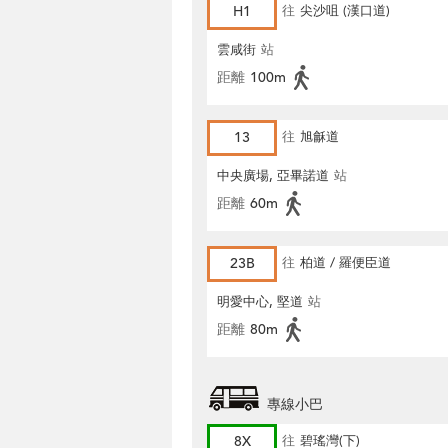
H1
往
尖沙咀 (漢口道)
雲咸街
站
距離
100m
13
往
旭龢道
中央廣場, 亞畢諾道
站
距離
60m
23B
往
柏道 / 羅便臣道
明愛中心, 堅道
站
距離
80m
專線小巴
8X
往
碧瑤灣(下)