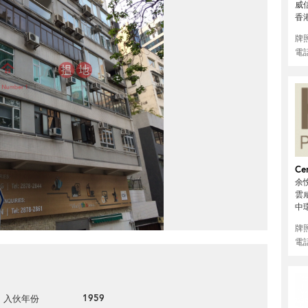
威
香
牌
電
Cen
余悅
雲咸
中
牌
電
1959
入伙年份