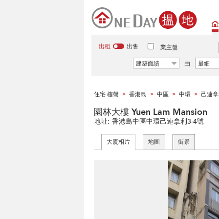
出租
出售
業主盤
建築面績
由
最細
住宅 樓盤
香港島
中區
中環
己連拿
>
>
>
>
園林大樓 Yuen Lam Mansion
地址:
香港島中區中環己連拿利3-4號
大廈相片
地圖
街景