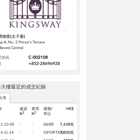
喬物業(太子臺)
p A, No. 2 Prince's Terrace
levels Central
C-002108
照號碼
+852-28696928
話
林大樓最近的成交紀錄
出售
期
建築
實用
樓層/
HK$
2
2
ft
ft
單位
7,638萬
21-10-08
-
-
8&/8B
7,500萬
4-11-14
-
-
G/PORTION