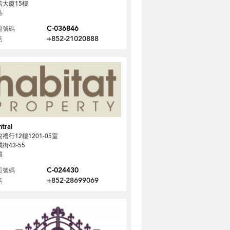
信大廈15樓
港
C-036846
照號碼
+852-21020888
話
tral
禮行12樓1201-05室
街43-55
環
C-024430
照號碼
+852-28699069
話