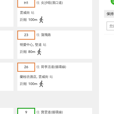
H1
往
尖沙咀(漢口道)
雲咸街
站
保持
距離
100m
23
往
蒲飛路
明愛中心, 堅道
站
距離
80m
26
往
荷李活道(循環線)
蘭桂坊酒店, 雲咸街
站
距離
100m
9
往
寶雲道(循環線)