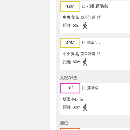
12M
往
柏道(循環線)
中央廣場, 亞畢諾道
站
距離
60m
40M
往
華富(北)
中央廣場, 亞畢諾道
站
距離
60m
九巴/城巴
103
往
蒲飛路
明愛中心
站
距離
80m
新巴