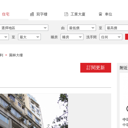
住宅
寫字樓
工業大廈
車位
選擇地區
由
最低價
至
最高價
至
最大
睡房
睡房
洗手間
任何
利
園林大樓
>
訂閱更新
附近
中
中環