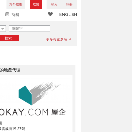
海外樓盤
放盤
登入
註冊
ENGLISH
商舖
搜索
更多搜索選項
的地產代理
環
雲咸街19-27號