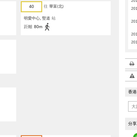
20
40
往
華富(北)
20
明愛中心, 堅道
站
20
距離
80m
201
201
香港
分享