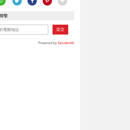
聯繫
提交
Powered by
Sendsmith