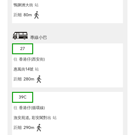
鴨脷洲大街
站
距離
80m
專線小巴
27
往
香港仔(西安街)
惠風街14號
站
距離
280m
39C
往
香港仔(循環線)
漁安苑道, 彩安閣對出
站
距離
290m