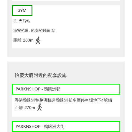
39M
往
天后站
漁安苑道, 彩安閣對面
站
距離
280m
怡慶大廈附近的配套設施
PARKNSHOP - 鴨脷洲邨
香港鴨脷洲鴨脷洲橋道鴨脷洲邨多層停車場地下4號鋪
距離
270m
PARKNSHOP - 鴨脷洲大街