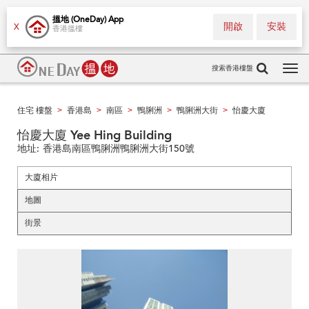
搵地 (OneDay) App
開啟
安裝
X
香港搵樓
搜索香港樓盤
Tog
navi
住宅 樓盤
香港島
南區
鴨脷洲
鴨脷洲大街
怡慶大廈
>
>
>
>
>
怡慶大廈 Yee Hing Building
地址:
香港島南區鴨脷洲鴨脷洲大街150號
大廈相片
地圖
街景