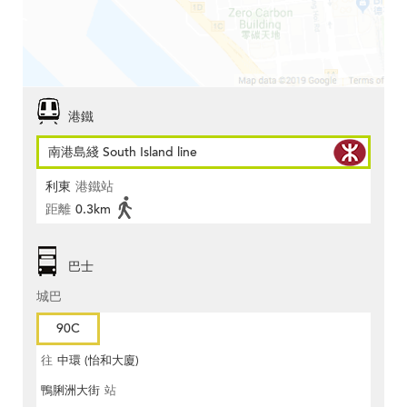
港鐵
南港島綫 South Island line
利東
港鐵站
距離
0.3km
巴士
城巴
90C
往
中環 (怡和大廈)
鴨脷洲大街
站