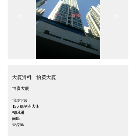
<
>
大廈資料：怡慶大廈
怡慶大廈
怡慶大廈
150 鴨脷洲大街
鴨脷洲
南區
香港島