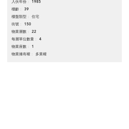
1985
入伙年份
39
樓齡
住宅
樓盤類型
150
街號
22
物業層數
4
每層單位數量
1
物業座數
多業權
物業擁有權