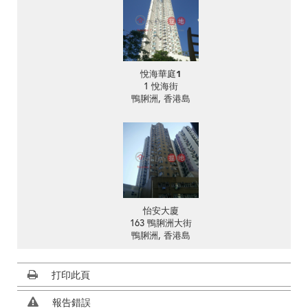
悅海華庭1
1 悅海街
鴨脷洲, 香港島
怡安大廈
163 鴨脷洲大街
鴨脷洲, 香港島
打印此頁
報告錯誤