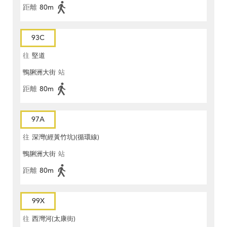
距離
80m
93C
往
堅道
鴨脷洲大街
站
距離
80m
97A
往
深灣(經黃竹坑)(循環線)
鴨脷洲大街
站
距離
80m
99X
往
西灣河(太康街)