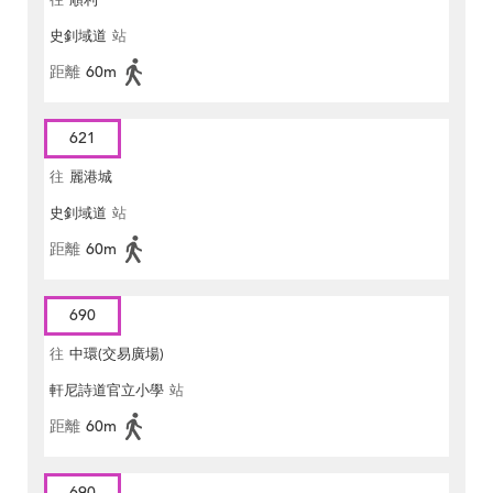
往
順利
史釗域道
站
距離
60m
621
往
麗港城
史釗域道
站
距離
60m
690
往
中環(交易廣場)
軒尼詩道官立小學
站
距離
60m
690