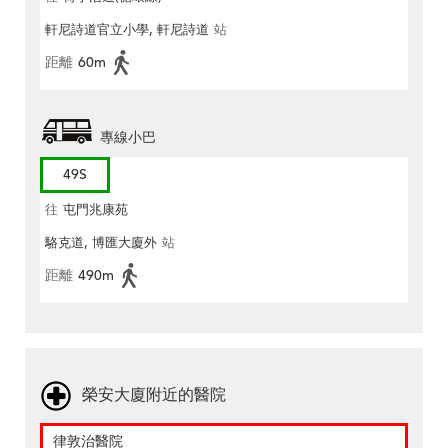
軒尼詩道官立小學, 軒尼詩道
站
距離
60m
專線小巴
49S
往
屯門兆康苑
駱克道, 博匯大廈外
站
距離
490m
榮安大廈附近的醫院
律敦治醫院