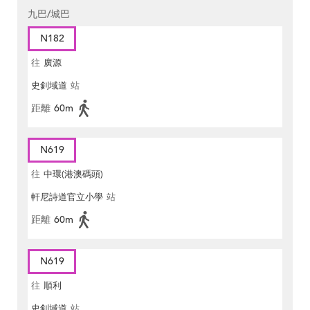
九巴/城巴
N182
往
廣源
史釗域道
站
距離
60m
N619
往
中環(港澳碼頭)
軒尼詩道官立小學
站
距離
60m
N619
往
順利
史釗域道
站