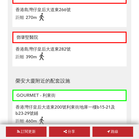
香港島灣仔皇后大道東266號
距離
270m
鄧肇堅醫院
香港島灣仔皇后大道東282號
距離
390m
榮安大廈附近的配套設施
GOURMET - 利東街
香港灣仔皇后大道東200號利東街地庫一樓b15-21及
b23-29號鋪
距離
460m
訂閱更新
分享
路線