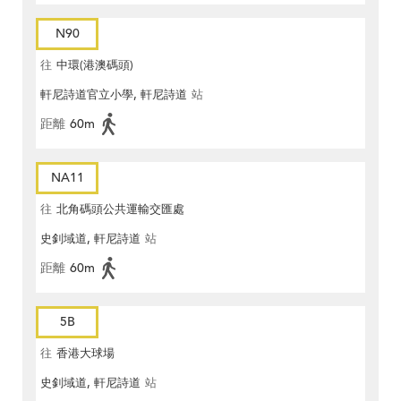
N90
往
中環(港澳碼頭)
軒尼詩道官立小學, 軒尼詩道
站
距離
60m
NA11
往
北角碼頭公共運輸交匯處
史釗域道, 軒尼詩道
站
距離
60m
5B
往
香港大球場
史釗域道, 軒尼詩道
站