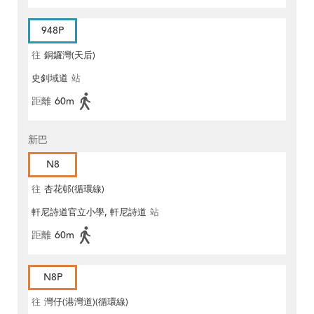
948P
往
銅鑼灣(天后)
史釗域道
站
距離
60m
新巴
N8
往
杏花邨(循環線)
軒尼詩道官立小學, 軒尼詩道
站
距離
60m
N8P
往
灣仔(港灣道)(循環線)