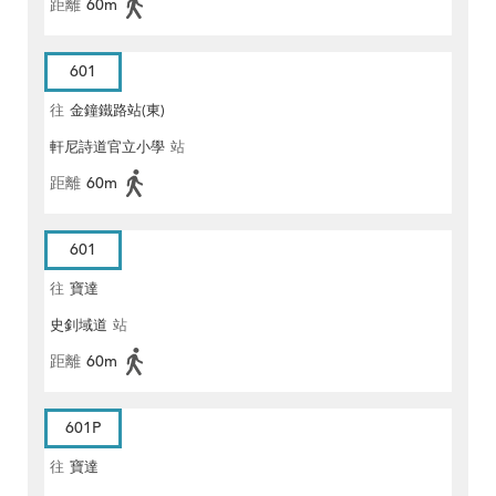
距離
60m
601
往
金鐘鐵路站(東)
軒尼詩道官立小學
站
距離
60m
601
往
寶達
史釗域道
站
距離
60m
601P
往
寶達