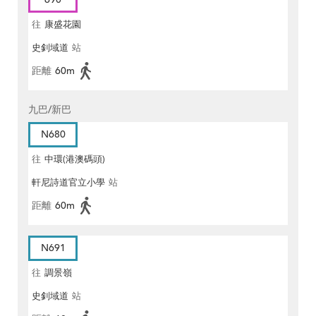
往
康盛花園
史釗域道
站
距離
60m
九巴/新巴
N680
往
中環(港澳碼頭)
軒尼詩道官立小學
站
距離
60m
N691
往
調景嶺
史釗域道
站