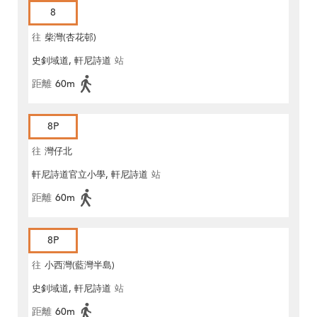
8
往
柴灣(杏花邨)
史釗域道, 軒尼詩道
站
距離
60m
8P
往
灣仔北
軒尼詩道官立小學, 軒尼詩道
站
距離
60m
8P
往
小西灣(藍灣半島)
史釗域道, 軒尼詩道
站
距離
60m