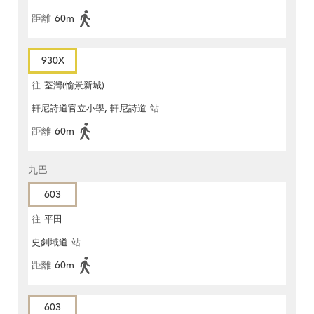
距離
60m
930X
往
荃灣(愉景新城)
軒尼詩道官立小學, 軒尼詩道
站
距離
60m
九巴
603
往
平田
史釗域道
站
距離
60m
603