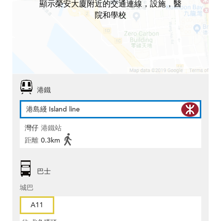
顯示榮安大廈附近的交通連線，設施，醫
院和學校
港鐵
港島綫 Island line
灣仔
港鐵站
距離
0.3km
巴士
城巴
A11