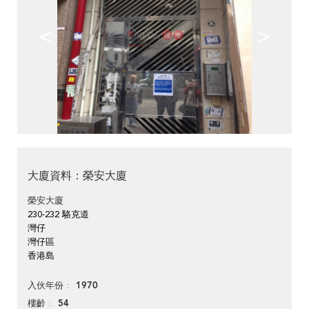
<
>
大廈資料：榮安大廈
榮安大廈
230-232 駱克道
灣仔
灣仔區
香港島
1970
入伙年份
54
樓齡