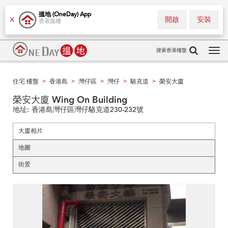
搵地 (OneDay) App
開啟
安裝
X
香港搵樓
搜索香港樓盤
Tog
navi
住宅 樓盤
香港島
灣仔區
灣仔
駱克道
榮安大廈
>
>
>
>
>
榮安大廈 Wing On Building
地址:
香港島灣仔區灣仔駱克道230-232號
大廈相片
地圖
街景