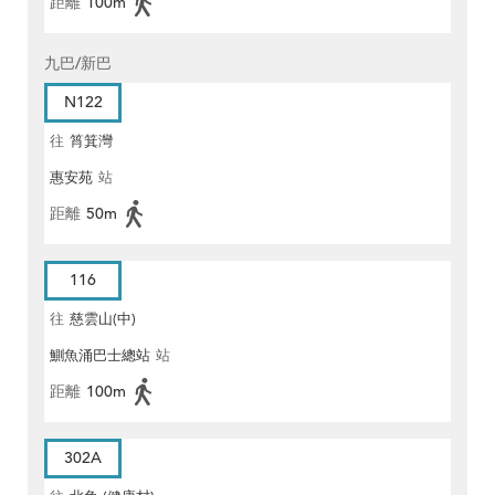
距離
100m
九巴/新巴
N122
往
筲箕灣
惠安苑
站
距離
50m
116
往
慈雲山(中)
鰂魚涌巴士總站
站
距離
100m
302A