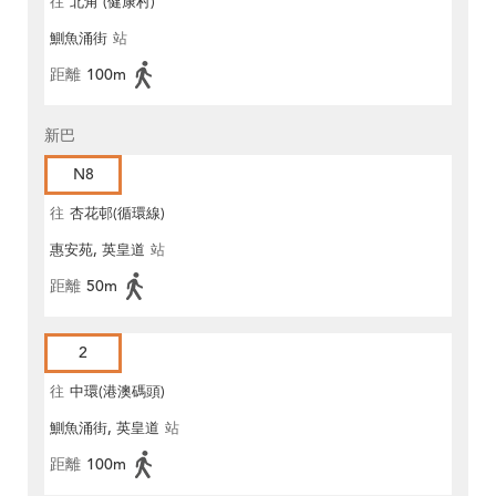
往
北角 (健康村)
鰂魚涌街
站
距離
100m
新巴
N8
往
杏花邨(循環線)
惠安苑, 英皇道
站
距離
50m
2
往
中環(港澳碼頭)
鰂魚涌街, 英皇道
站
距離
100m