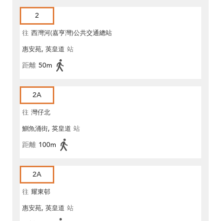
2
往
西灣河(嘉亨灣)公共交通總站
惠安苑, 英皇道
站
距離
50m
2A
往
灣仔北
鰂魚涌街, 英皇道
站
距離
100m
2A
往
耀東邨
惠安苑, 英皇道
站