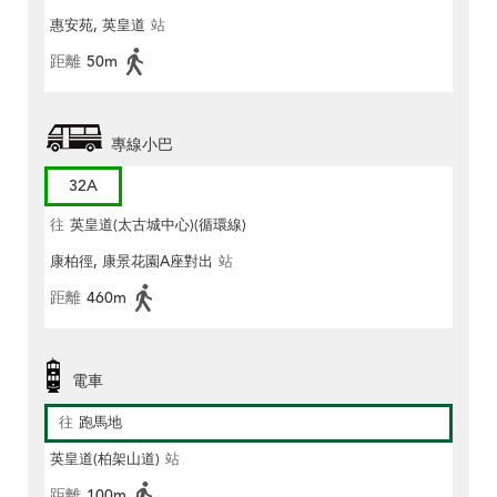
惠安苑, 英皇道
站
距離
50m
專線小巴
32A
往
英皇道(太古城中心)(循環線)
康柏徑, 康景花園A座對出
站
距離
460m
電車
往
跑馬地
英皇道(柏架山道)
站
距離
100m