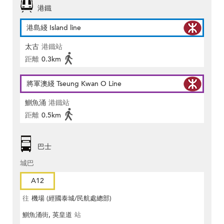
港鐵
港島綫 Island line
太古
港鐵站
距離
0.3km
將軍澳綫 Tseung Kwan O Line
鰂魚涌
港鐵站
距離
0.5km
巴士
城巴
A12
往
機場 (經國泰城/民航處總部)
鰂魚涌街, 英皇道
站