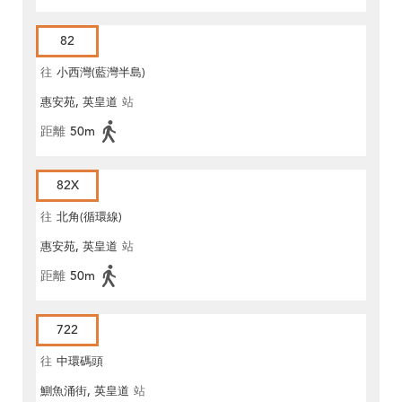
82
往
小西灣(藍灣半島)
惠安苑, 英皇道
站
距離
50m
82X
往
北角(循環線)
惠安苑, 英皇道
站
距離
50m
722
往
中環碼頭
鰂魚涌街, 英皇道
站