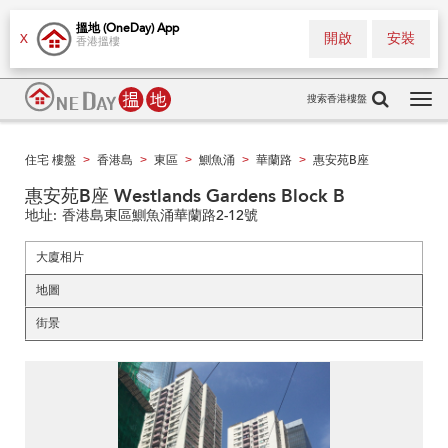
搵地 (OneDay) App
開啟
安裝
X
香港搵樓
搜索香港樓盤
Tog
navi
住宅 樓盤
香港島
東區
鰂魚涌
華蘭路
惠安苑B座
>
>
>
>
>
惠安苑B座 Westlands Gardens Block B
地址:
香港島東區鰂魚涌華蘭路2-12號
大廈相片
地圖
街景