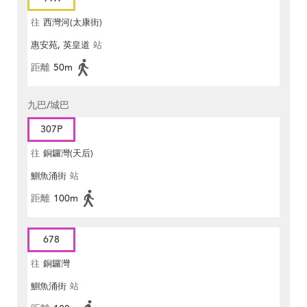
往
西灣河(太康街)
惠安苑, 英皇道
站
距離
50m
九巴/城巴
307P
往
銅鑼灣(天后)
鰂魚涌街
站
距離
100m
678
往
銅鑼灣
鰂魚涌街
站