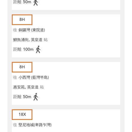
距離
50m
8H
往
銅鑼灣 (東院道)
鰂魚涌街, 英皇道
站
距離
100m
8H
往
小西灣 (藍灣半島)
惠安苑, 英皇道
站
距離
50m
18X
往
堅尼地城(卑路乍灣)