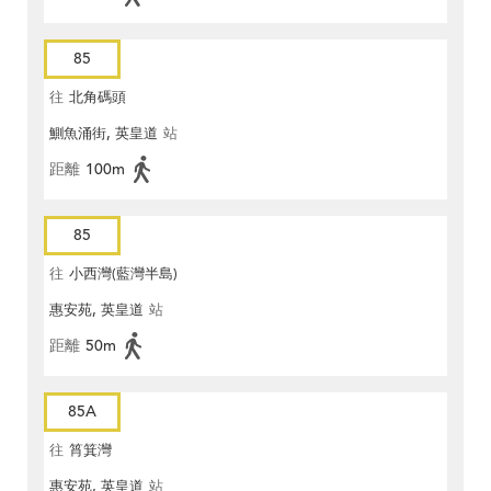
85
往
北角碼頭
鰂魚涌街, 英皇道
站
距離
100m
85
往
小西灣(藍灣半島)
惠安苑, 英皇道
站
距離
50m
85A
往
筲箕灣
惠安苑, 英皇道
站