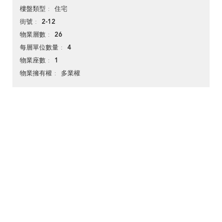
住宅
樓盤類型
2-12
街號
26
物業層數
4
每層單位數量
1
物業座數
多業權
物業擁有權