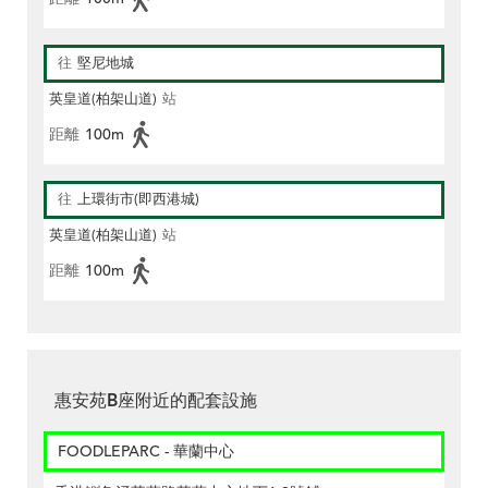
往
堅尼地城
英皇道(柏架山道)
站
距離
100m
往
上環街市(即西港城)
英皇道(柏架山道)
站
距離
100m
惠安苑B座附近的配套設施
FOODLEPARC - 華蘭中心