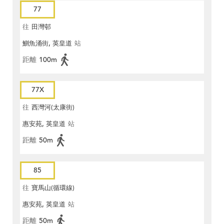
77
往
田灣邨
鰂魚涌街, 英皇道
站
距離
100m
77X
往
西灣河(太康街)
惠安苑, 英皇道
站
距離
50m
85
往
寶馬山(循環線)
惠安苑, 英皇道
站
距離
50m