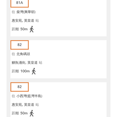
81A
往
柴灣(興華邨)
惠安苑, 英皇道
站
距離
50m
82
往
北角碼頭
鰂魚涌街, 英皇道
站
距離
100m
82
往
小西灣(藍灣半島)
惠安苑, 英皇道
站
距離
50m