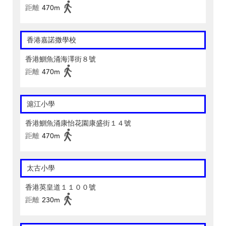
距離
470m
香港嘉諾撒學校
香港鰂魚涌海澤街８號
距離
470m
滬江小學
香港鰂魚涌康怡花園康盛街１４號
距離
470m
太古小學
香港英皇道１１００號
距離
230m