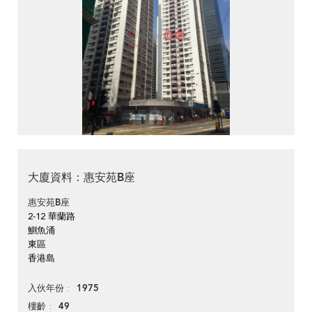
大廈資料：惠安苑B座
惠安苑B座
2-12 華蘭路
鰂魚涌
東區
香港島
1975
入伙年份
49
樓齡