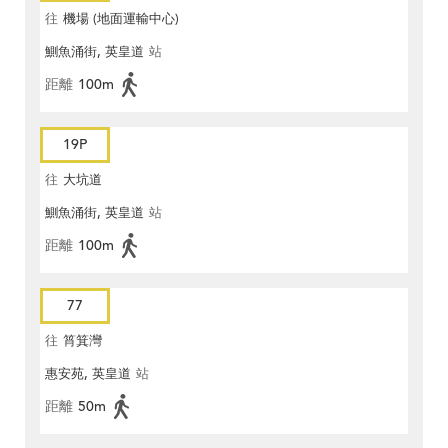
往
機場 (地面運輸中心)
鰂魚涌街, 英皇道
站
距離
100m
19P
往
大坑道
鰂魚涌街, 英皇道
站
距離
100m
77
往
筲箕灣
惠安苑, 英皇道
站
距離
50m