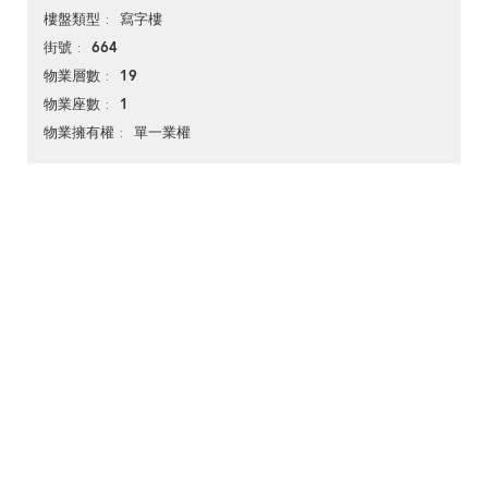
寫字樓
樓盤類型
664
街號
19
物業層數
1
物業座數
單一業權
物業擁有權