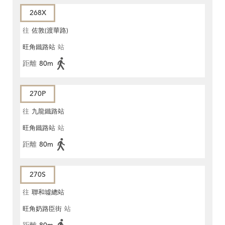
268X
往
佐敦(渡華路)
旺角鐵路站
站
距離
80m
270P
往
九龍鐵路站
旺角鐵路站
站
距離
80m
270S
往
聯和墟總站
旺角奶路臣街
站