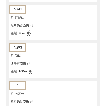
N241
往
紅磡站
旺角奶路臣街
站
距離
70m
N293
往
尚德
西洋菜南街
站
距離
100m
1
往
竹園邨
旺角奶路臣街
站