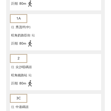
距離
80m
1A
往
秀茂坪(中)
旺角奶路臣街
站
距離
80m
2
往
尖沙咀碼頭
旺角鐵路站
站
距離
80m
3C
往
中港碼頭