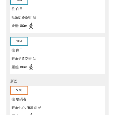
往
白田
旺角奶路臣街
站
距離
80m
104
往
白田
旺角奶路臣街
站
距離
80m
新巴
970
往
數碼港
旺角中心, 彌敦道
站