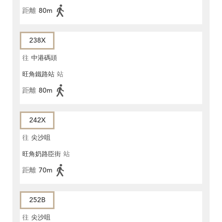
距離
80m
238X
往
中港碼頭
旺角鐵路站
站
距離
80m
242X
往
尖沙咀
旺角奶路臣街
站
距離
70m
252B
往
尖沙咀