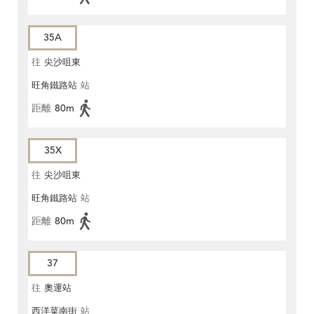
35A
往
尖沙咀東
旺角鐵路站
站
距離
80m
35X
往
尖沙咀東
旺角鐵路站
站
距離
80m
37
往
奧運站
西洋菜南街
站