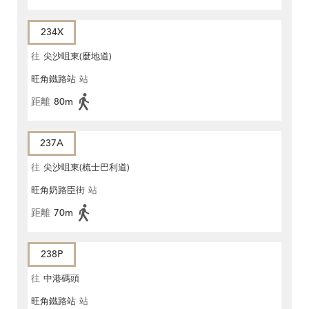
234X
往
尖沙咀東(麼地道)
旺角鐵路站
站
距離
80m
237A
往
尖沙咀東(梳士巴利道)
旺角奶路臣街
站
距離
70m
238P
往
中港碼頭
旺角鐵路站
站