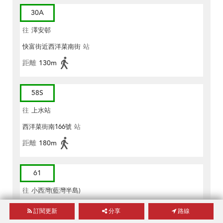
30A
往
澤安邨
快富街近西洋菜南街
站
距離
130m
58S
往
上水站
西洋菜街南166號
站
距離
180m
61
往
小西灣(藍灣半島)
快富街, 友誠大廈對出
站
訂閱更新
分享
路線