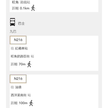
旺角
港鐵站
距離
0.1km
巴士
九巴
N216
往
紅磡車站
旺角奶路臣街
站
距離
70m
N216
往
油塘
西洋菜南街
站
距離
100m