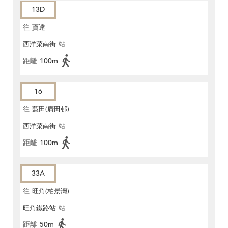
13D
往
寶達
西洋菜南街
站
距離
100m
16
往
藍田(廣田邨)
西洋菜南街
站
距離
100m
33A
往
旺角(柏景灣)
旺角鐵路站
站
距離
50m