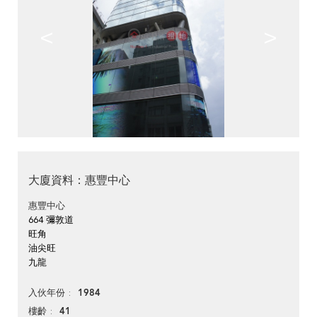
<
>
大廈資料：惠豐中心
惠豐中心
664 彌敦道
旺角
油尖旺
九龍
1984
入伙年份
41
樓齡