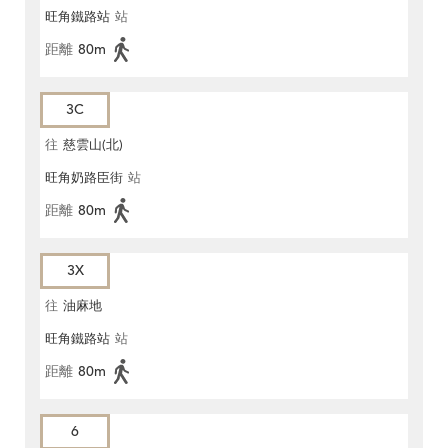
旺角鐵路站
站
距離
80m
3C
往
慈雲山(北)
旺角奶路臣街
站
距離
80m
3X
往
油麻地
旺角鐵路站
站
距離
80m
6