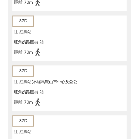
距離
70m
87D
往
紅磡站
旺角奶路臣街
站
距離
70m
87D
往
紅磡站(不經馬鞍山市中心及亞公
旺角奶路臣街
站
角街)
距離
70m
87D
往
紅磡站