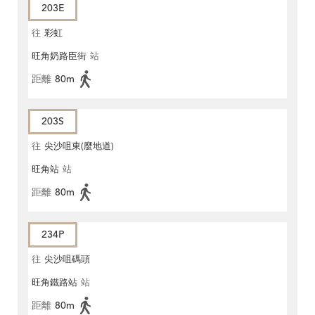
203E
往
彩虹
旺角奶路臣街
站
距離
80m
203S
往
尖沙咀東(麼地道)
旺角站
站
距離
80m
234P
往
尖沙咀碼頭
旺角鐵路站
站
距離
80m