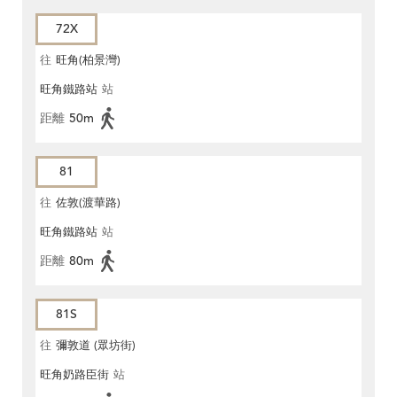
72X
往
旺角(柏景灣)
旺角鐵路站
站
距離
50m
81
往
佐敦(渡華路)
旺角鐵路站
站
距離
80m
81S
往
彌敦道 (眾坊街)
旺角奶路臣街
站