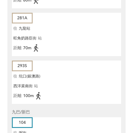
距離
80m
281A
往
九龍站
旺角奶路臣街
站
距離
70m
293S
往
坑口(銀澳路)
西洋菜南街
站
距離
100m
九巴/新巴
104