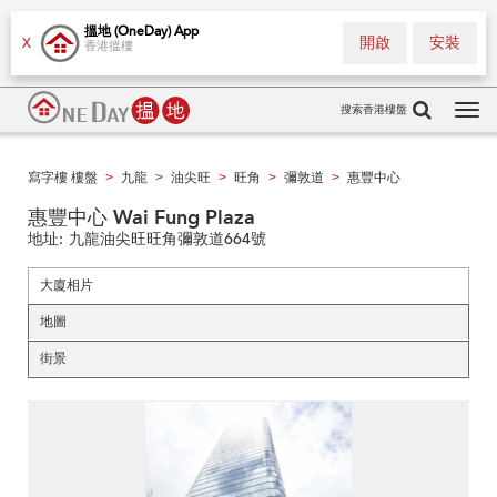
搵地 (OneDay) App
開啟
安裝
X
香港搵樓
搜索香港樓盤
Tog
navi
寫字樓 樓盤
九龍
油尖旺
旺角
彌敦道
惠豐中心
>
>
>
>
>
惠豐中心 Wai Fung Plaza
地址:
九龍油尖旺旺角彌敦道664號
大廈相片
地圖
街景