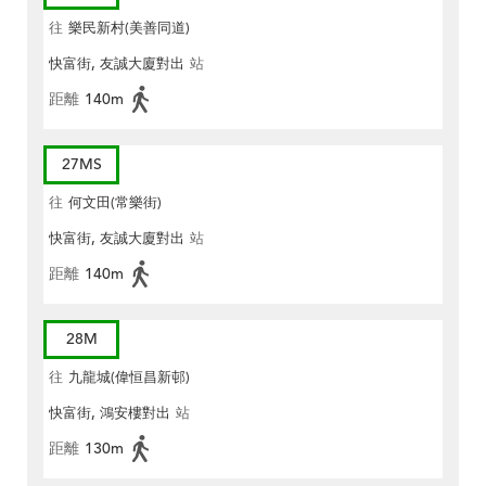
往
樂民新村(美善同道)
快富街, 友誠大廈對出
站
距離
140m
27MS
往
何文田(常樂街)
快富街, 友誠大廈對出
站
距離
140m
28M
往
九龍城(偉恒昌新邨)
快富街, 鴻安樓對出
站
距離
130m