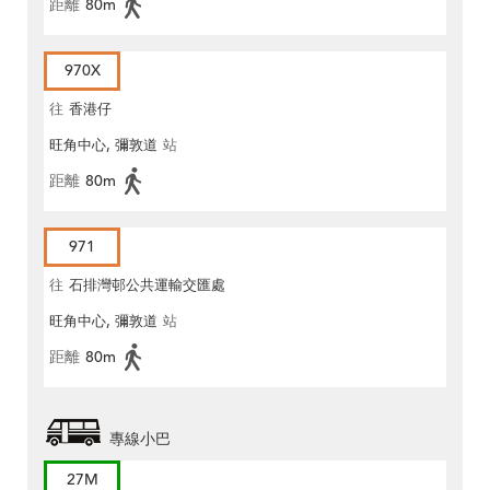
距離
80m
970X
往
香港仔
旺角中心, 彌敦道
站
距離
80m
971
往
石排灣邨公共運輸交匯處
旺角中心, 彌敦道
站
距離
80m
專線小巴
27M