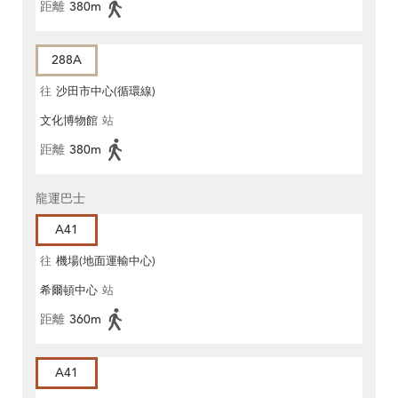
距離
380m
288A
往
沙田市中心(循環線)
文化博物館
站
距離
380m
龍運巴士
A41
往
機場(地面運輸中心)
希爾頓中心
站
距離
360m
A41