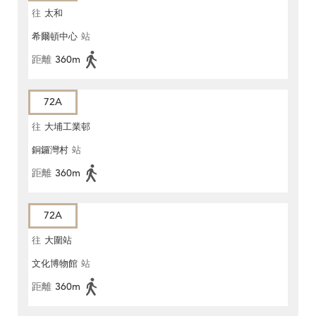
往
太和
希爾頓中心
站
距離
360m
72A
往
大埔工業邨
銅鑼灣村
站
距離
360m
72A
往
大圍站
文化博物館
站
距離
360m