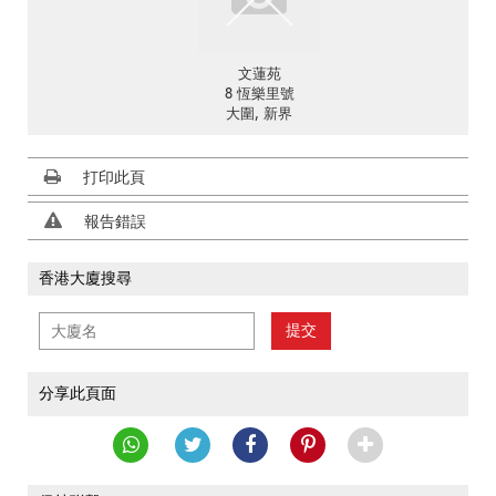
文蓮苑
8 恆樂里號
大圍, 新界
打印此頁
報告錯誤
香港大廈搜尋
提交
分享此頁面