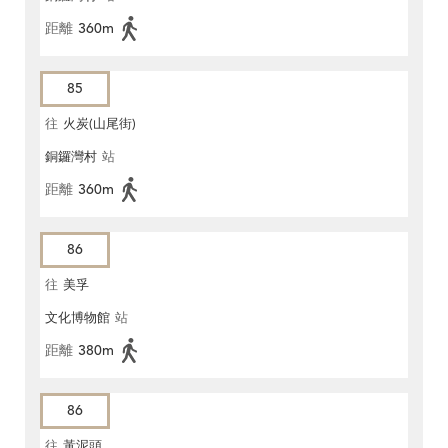
距離
360m
85
往
火炭(山尾街)
銅鑼灣村
站
距離
360m
86
往
美孚
文化博物館
站
距離
380m
86
往
黃泥頭