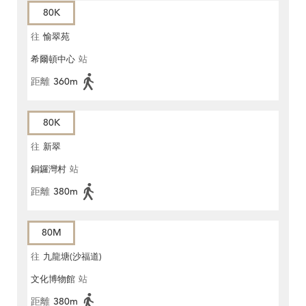
80K
往
愉翠苑
希爾頓中心
站
距離
360m
80K
往
新翠
銅鑼灣村
站
距離
380m
80M
往
九龍塘(沙福道)
文化博物館
站
距離
380m