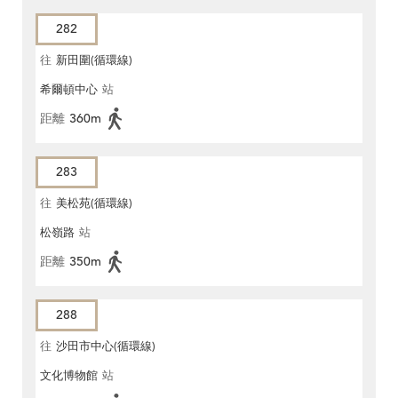
282
往
新田圍(循環線)
希爾頓中心
站
距離
360m
283
往
美松苑(循環線)
松嶺路
站
距離
350m
288
往
沙田市中心(循環線)
文化博物館
站