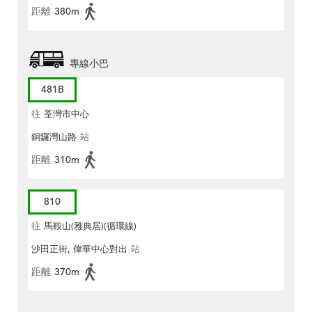
距離
380m
專線小巴
481B
往
荃灣市中心
銅鑼灣山路
站
距離
310m
810
往
馬鞍山(雅典居)(循環線)
沙田正街, 偉華中心對出
站
距離
370m