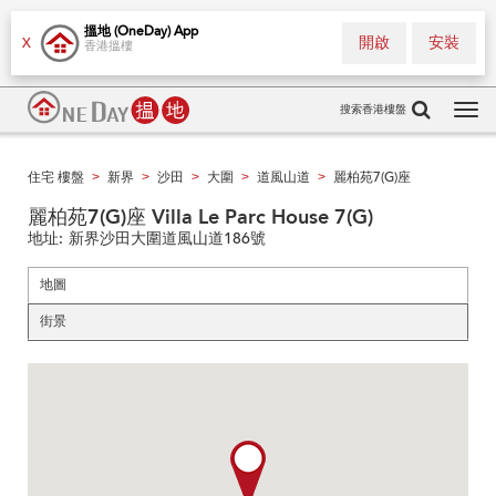
搵地 (OneDay) App
開啟
安裝
X
香港搵樓
搜索香港樓盤
Tog
navi
住宅 樓盤
新界
沙田
大圍
道風山道
麗柏苑7(G)座
>
>
>
>
>
麗柏苑7(G)座 Villa Le Parc House 7(G)
地址:
新界沙田大圍道風山道186號
地圖
街景