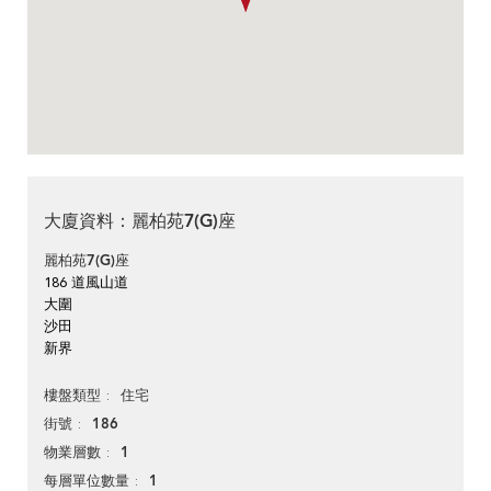
大廈資料：麗柏苑7(G)座
麗柏苑7(G)座
186 道風山道
大圍
沙田
新界
住宅
樓盤類型
186
街號
1
物業層數
1
每層單位數量