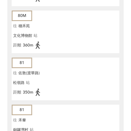
80M
往
穗禾苑
文化博物館
站
距離
360m
81
往
佐敦(渡華路)
松嶺路
站
距離
350m
81
往
禾輋
銅鑼灣村
站