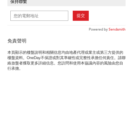
保持聯繫
提交
Powered by
Sendsmith
免責聲明
本頁顯示的樓盤說明和相關信息均由地產代理或業主或第三方提供的
樓盤資料。OneDay不保證或對其準確性或完整性承擔任何責任。請聯
絡放盤者獲取更多詳細信息。您訪問和使用本協議內容的風險由您自
行承擔。