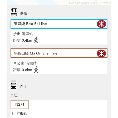
港鐵
東鐵綫 East Rail line
沙田
港鐵站
距離
0.4km
馬鞍山綫 Ma On Shan line
車公廟
港鐵站
距離
0.6km
巴士
九巴
N271
往
紅磡站