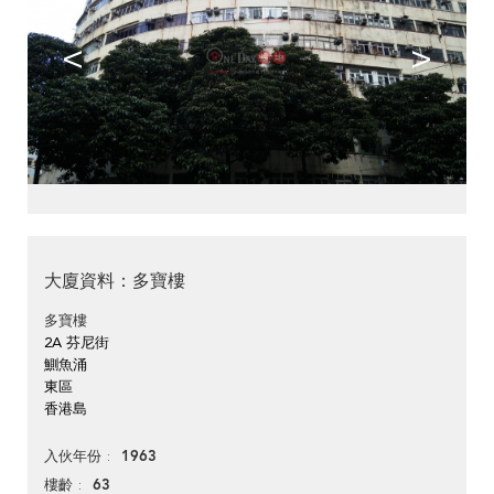
<
>
大廈資料：多寶樓
多寶樓
2A 芬尼街
鰂魚涌
東區
香港島
1963
入伙年份
63
樓齡