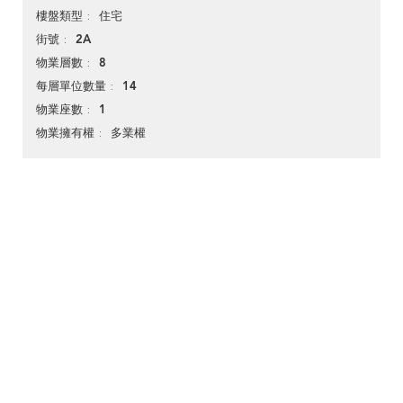
住宅
樓盤類型
2A
街號
8
物業層數
14
每層單位數量
1
物業座數
多業權
物業擁有權