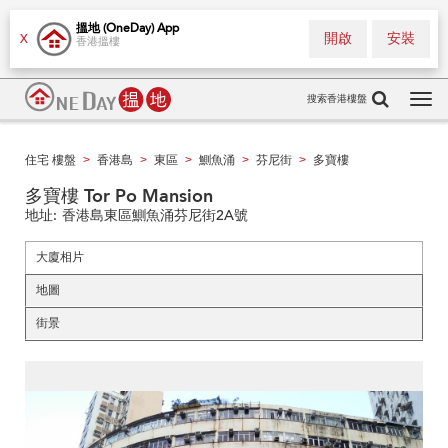
搵地 (OneDay) App
開啟
安裝
X
香港搵樓
搜索香港樓盤
Tog
navi
住宅 樓盤
香港島
東區
鰂魚涌
芬尼街
多寶樓
>
>
>
>
>
多寶樓 Tor Po Mansion
地址:
香港島東區鰂魚涌芬尼街2A號
大廈相片
地圖
街景