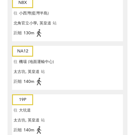
N8X
往
小西灣(藍灣半島)
北角官立小學, 英皇道
站
距離
130m
NA12
往
機場 (地面運輸中心)
太古坊, 英皇道
站
距離
140m
19P
往
大坑道
太古坊, 英皇道
站
距離
140m