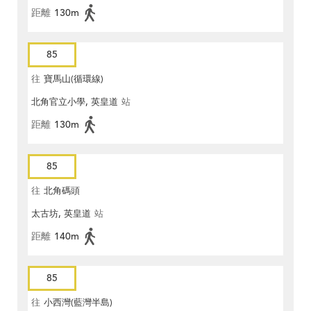
距離
130m
85
往
寶馬山(循環線)
北角官立小學, 英皇道
站
距離
130m
85
往
北角碼頭
太古坊, 英皇道
站
距離
140m
85
往
小西灣(藍灣半島)