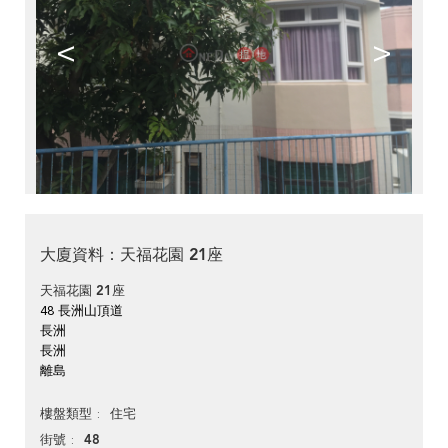
<
>
大廈資料：天福花園 21座
天福花園 21座
48 長洲山頂道
長洲
長洲
離島
住宅
樓盤類型
48
街號