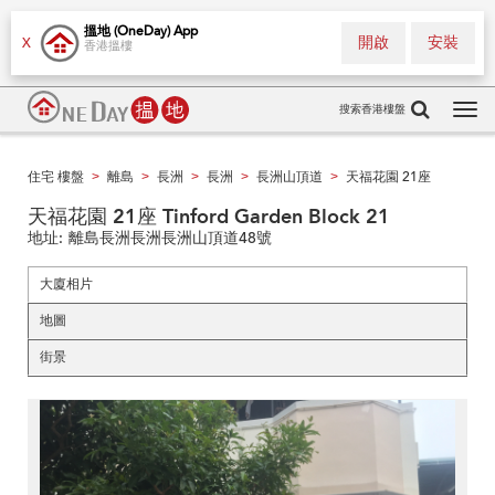
搵地 (OneDay) App
開啟
安裝
X
香港搵樓
搜索香港樓盤
Tog
navi
住宅 樓盤
離島
長洲
長洲
長洲山頂道
天福花園 21座
>
>
>
>
>
天福花園 21座 Tinford Garden Block 21
地址:
離島長洲長洲長洲山頂道48號
大廈相片
地圖
街景