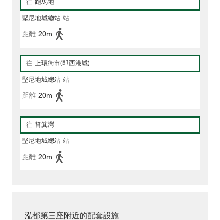
往
跑馬地
堅尼地城總站
站
距離
20m
往
上環街市(即西港城)
堅尼地城總站
站
距離
20m
往
筲箕灣
堅尼地城總站
站
距離
20m
泓都第三座附近的配套設施