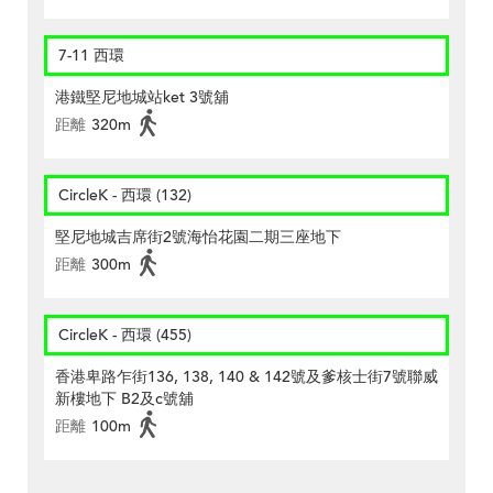
7-11 西環
港鐵堅尼地城站ket 3號舖
距離
320m
CircleK - 西環 (132)
堅尼地城吉席街2號海怡花園二期三座地下
距離
300m
CircleK - 西環 (455)
香港卑路乍街136, 138, 140 & 142號及爹核士街7號聯威
新樓地下 B2及c號舖
距離
100m