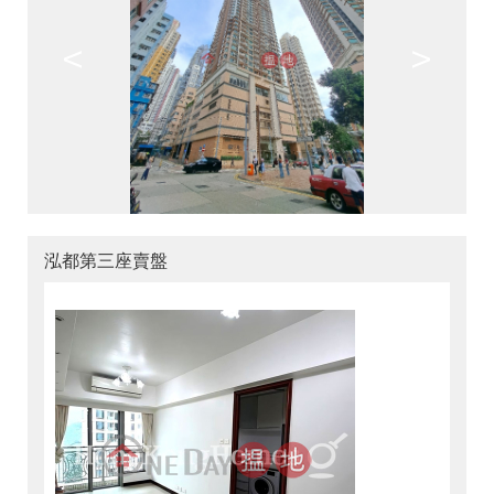
<
>
泓都第三座賣盤