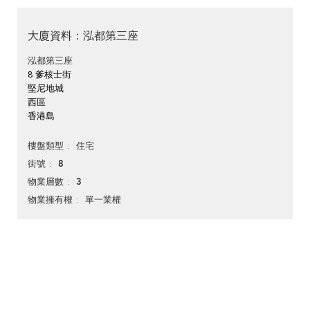
大廈資料：泓都第三座
泓都第三座
8 爹核士街
堅尼地城
西區
香港島
住宅
樓盤類型
8
街號
3
物業層數
單一業權
物業擁有權