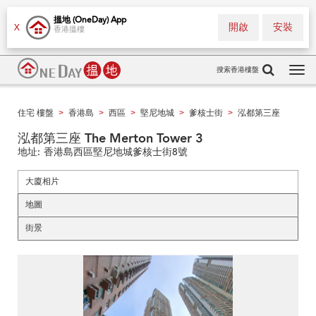
搵地 (OneDay) App
開啟
安裝
X
香港搵樓
搜索香港樓盤
Tog
navi
住宅 樓盤
香港島
西區
堅尼地城
爹核士街
泓都第三座
>
>
>
>
>
泓都第三座 The Merton Tower 3
地址:
香港島西區堅尼地城爹核士街8號
大廈相片
地圖
街景