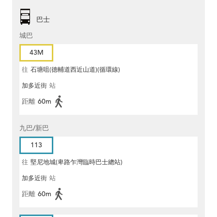
巴士
城巴
43M
往
石塘咀(德輔道西近山道)(循環線)
加多近街
站
距離
60m
九巴/新巴
113
往
堅尼地城(卑路乍灣臨時巴士總站)
加多近街
站
距離
60m