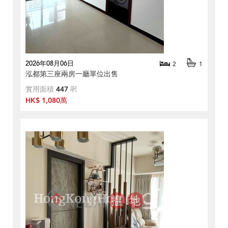
2026年08月06日
2
1
泓都第三座兩房一廳單位出售
實用面積
447
呎
HK$ 1,080萬