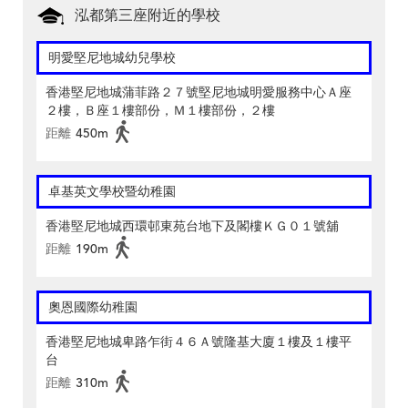
泓都第三座附近的學校
明愛堅尼地城幼兒學校
香港堅尼地城蒲菲路２７號堅尼地城明愛服務中心Ａ座
２樓，Ｂ座１樓部份，Ｍ１樓部份，２樓
距離
450m
卓基英文學校暨幼稚園
香港堅尼地城西環邨東苑台地下及閣樓ＫＧ０１號舖
距離
190m
奧恩國際幼稚園
香港堅尼地城卑路乍街４６Ａ號隆基大廈１樓及１樓平
台
距離
310m