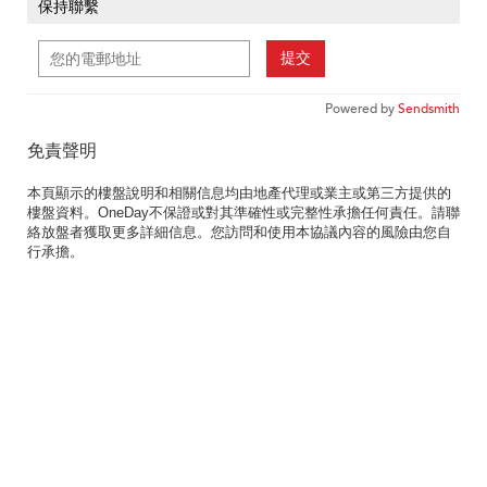
保持聯繫
提交
Powered by
Sendsmith
免責聲明
本頁顯示的樓盤說明和相關信息均由地產代理或業主或第三方提供的
樓盤資料。OneDay不保證或對其準確性或完整性承擔任何責任。請聯
絡放盤者獲取更多詳細信息。您訪問和使用本協議內容的風險由您自
行承擔。