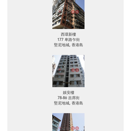
西環新樓
177 卑路乍街
堅尼地城, 香港島
娛安樓
78-86 吉席街
堅尼地城, 香港島