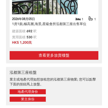
2026年08月05日
1
1
1房1廁,極高層,海景,星級會所泓都第三座出售單位
建築面積
692
呎
實用面積
530
呎
HK$ 1,200萬
查看更多放賣樓盤
泓都第三座租盤
業主或地產代理如想放租您的泓都第三座物業; 您可以點擊
下面的按鈕馬上放盤。
地產代理身份
業主身份