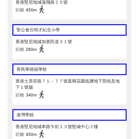
香港堅尼地城蒲飛路２５號
距離
450m
聖公會呂明才紀念小學
香港堅尼地城加惠民道３１號
距離
280m
香島華德福學校
香港士美菲路７１－７７號嘉輝花園低層地下部份及地
下１號舖
距離
340m
港灣學校
香港堅尼地城卑路乍街２３號堅城中心２樓
距離
450m