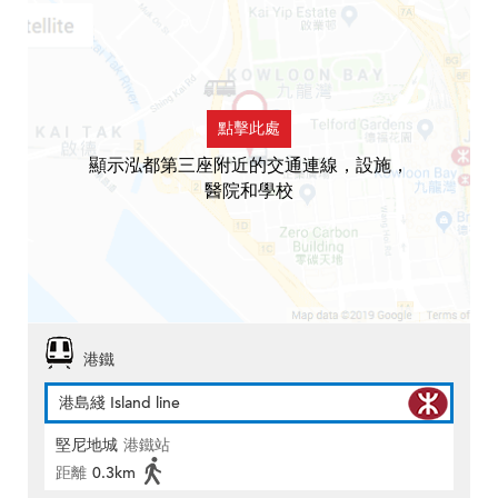
點擊此處
顯示泓都第三座附近的交通連線，設施，
醫院和學校
港鐵
港島綫 Island line
堅尼地城
港鐵站
距離
0.3km