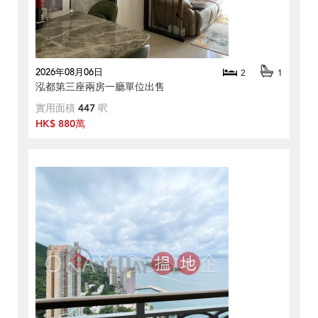
2026年08月06日
2
1
泓都第三座兩房一廳單位出售
實用面積
447
呎
HK$ 880萬