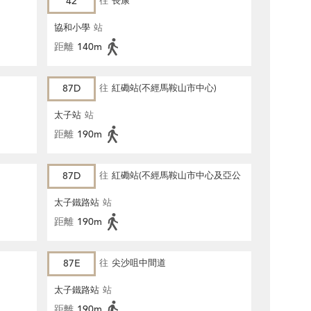
42
往
長康
協和小學
站
距離
140m
87D
往
紅磡站(不經馬鞍山市中心)
太子站
站
距離
190m
87D
往
紅磡站(不經馬鞍山市中心及亞公
角街)
太子鐵路站
站
距離
190m
87E
往
尖沙咀中間道
太子鐵路站
站
距離
190m