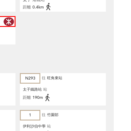
距離
0.4km
N293
往
旺角東站
太子鐵路站
站
距離
190m
1
往
竹園邨
伊利沙伯中學
站