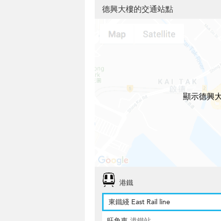
德興大樓的交通站點
顯示德興
港鐵
東鐵綫 East Rail line
旺角東
港鐵站