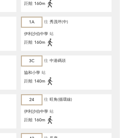
距離
160m
1A
往
秀茂坪(中)
伊利沙伯中學
站
距離
160m
3C
往
中港碼頭
協和小學
站
距離
140m
24
往
旺角(循環線)
伊利沙伯中學
站
距離
160m