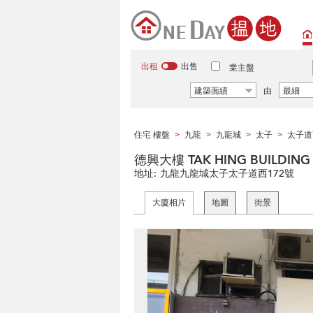
出租
出售
業主盤
建築面績
由
最細
住宅 樓盤
九龍
九龍城
太子
太子道
>
>
>
>
德興大樓 TAK HING BUILDING
地址:
九龍九龍城太子太子道西172號
大廈相片
地圖
街景