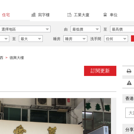
住宅
寫字樓
工業大廈
車位
選擇地區
由
最低價
至
最高價
至
最大
睡房
睡房
洗手間
任何
西
德興大樓
>
訂閱更新
香港
分享