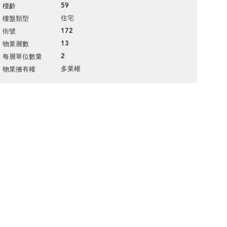
59
樓齡
住宅
樓盤類型
172
街號
13
物業層數
2
每層單位數量
多業權
物業擁有權