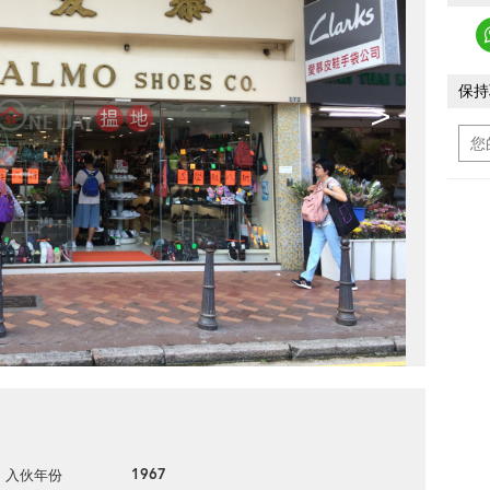
保持
>
1967
入伙年份