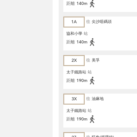
距離
140m
1A
往
尖沙咀碼頭
協和小學
站
距離
140m
2X
往
美孚
太子鐵路站
站
距離
190m
3X
往
油麻地
太子鐵路站
站
距離
190m