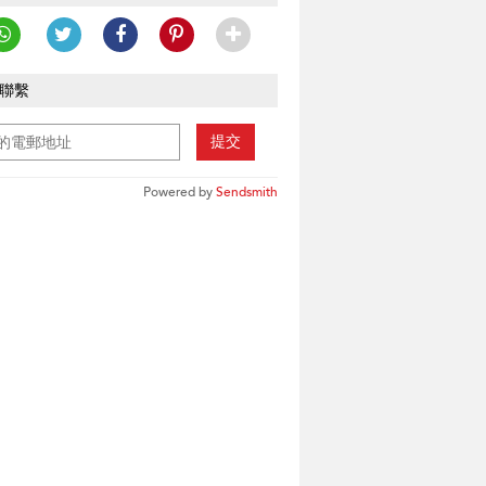
聯繫
提交
Powered by
Sendsmith