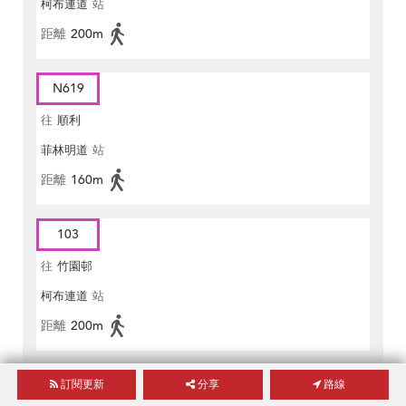
柯布連道
站
距離
200m
N619
往
順利
菲林明道
站
距離
160m
103
往
竹園邨
柯布連道
站
距離
200m
182
訂閱更新
分享
路線