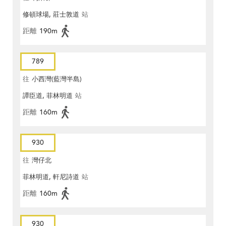
修頓球場, 莊士敦道
站
距離
190m
789
往
小西灣(藍灣半島)
譚臣道, 菲林明道
站
距離
160m
930
往
灣仔北
菲林明道, 軒尼詩道
站
距離
160m
930