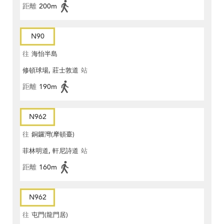
距離
200m
N90
往
海怡半島
修頓球場, 莊士敦道
站
距離
190m
N962
往
銅鑼灣(摩頓臺)
菲林明道, 軒尼詩道
站
距離
160m
N962
往
屯門(龍門居)