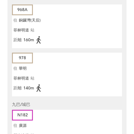
968A
往
銅鑼灣(天后)
菲林明道
站
距離
160m
978
往
華明
菲林明道
站
距離
140m
九巴/城巴
N182
往
廣源