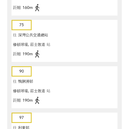
距離
160m
75
往
深灣公共交通總站
修頓球場, 莊士敦道
站
距離
190m
90
往
鴨脷洲邨
修頓球場, 莊士敦道
站
距離
190m
97
往
利東邨