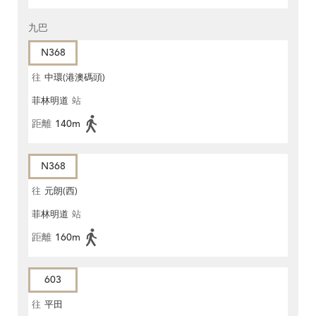
九巴
N368
往
中環(港澳碼頭)
菲林明道
站
距離
140m
N368
往
元朗(西)
菲林明道
站
距離
160m
603
往
平田