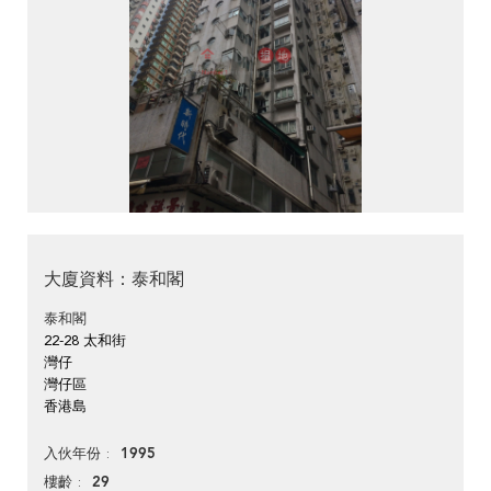
大廈資料：泰和閣
泰和閣
22-28 太和街
灣仔
灣仔區
香港島
1995
入伙年份
29
樓齡