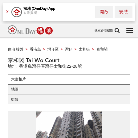
搵地 (OneDay) App
開啟
安裝
X
香港搵樓
搜索香港樓盤
Tog
navi
住宅 樓盤
香港島
灣仔區
灣仔
太和街
泰和閣
>
>
>
>
>
泰和閣 Tai Wo Court
地址:
香港島灣仔區灣仔太和街22-28號
大廈相片
地圖
街景