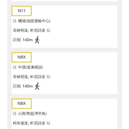
N11
往
機場(地面運輸中心)
菲林明道, 軒尼詩道
站
距離
160m
N8X
往
中環(港澳碼頭)
菲林明道, 軒尼詩道
站
距離
140m
N8X
往
小西灣(藍灣半島)
柯布連道, 軒尼詩道
站