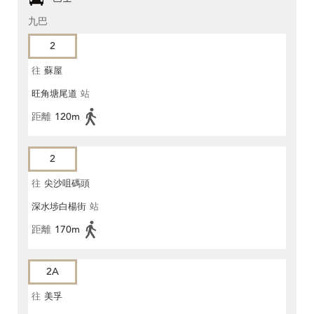
九巴
2
往
蘇屋
旺角塘尾道
站
距離
120m
2
往
尖沙咀碼頭
深水埗白楊街
站
距離
170m
2A
往
美孚