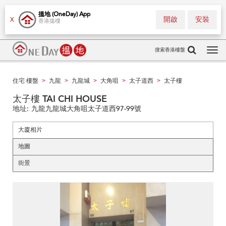
搵地 (OneDay) App
開啟
安裝
X
香港搵樓
搜索香港樓盤
Tog
navi
住宅 樓盤
九龍
九龍城
大角咀
太子道西
太子樓
>
>
>
>
>
太子樓 TAI CHI HOUSE
地址:
九龍九龍城大角咀太子道西97-99號
大廈相片
地圖
街景