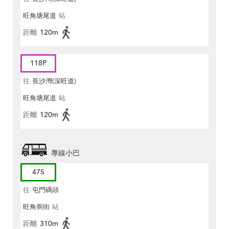
旺角塘尾道
站
距離
120m
118P
往
長沙灣(深旺道)
旺角塘尾道
站
距離
120m
專線小巴
47S
往
屯門碼頭
旺角弼街
站
距離
310m