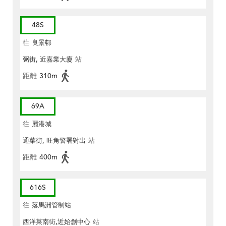
48S
往
良景邨
弼街, 近嘉業大廈
站
距離
310m
69A
往
麗港城
通菜街, 旺角警署對出
站
距離
400m
616S
往
落馬洲管制站
西洋菜南街,近始創中心
站