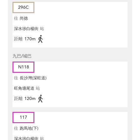
296C
往
尚德
深水埗白楊街
站
距離
170m
九巴/城巴
N118
往
長沙灣(深旺道)
旺角塘尾道
站
距離
120m
117
往
跑馬地(下)
深水埗白楊街
站