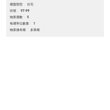
住宅
樓盤類型
97-99
街號
5
物業層數
1
每層單位數量
多業權
物業擁有權