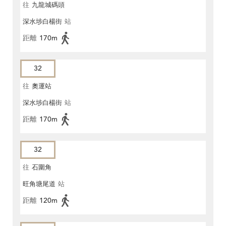
往
九龍城碼頭
深水埗白楊街
站
距離
170m
32
往
奧運站
深水埗白楊街
站
距離
170m
32
往
石圍角
旺角塘尾道
站
距離
120m