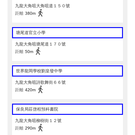
九龍大角咀大角咀道１５０號
距離
380m
塘尾道官立小學
九龍大角咀塘尾道１７０號
距離
50m
世界龍岡學校劉皇發中學
九龍大角咀詩歌舞街６６號
距離
420m
保良局莊啓程預科書院
九龍大角咀柳樹街１２號
距離
290m