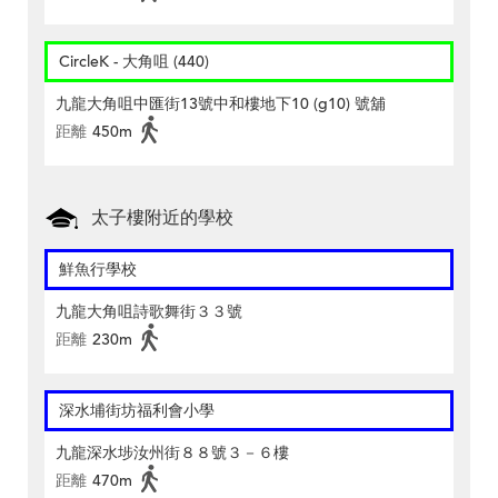
CircleK - 大角咀 (440)
九龍大角咀中匯街13號中和樓地下10 (g10) 號舖
距離
450m
太子樓附近的學校
鮮魚行學校
九龍大角咀詩歌舞街３３號
距離
230m
深水埔街坊福利會小學
九龍深水埗汝州街８８號３－６樓
距離
470m