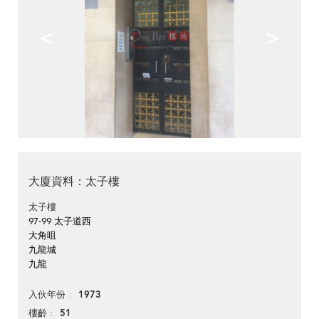
<
>
大廈資料：太子樓
太子樓
97-99 太子道西
大角咀
九龍城
九龍
1973
入伙年份
51
樓齡