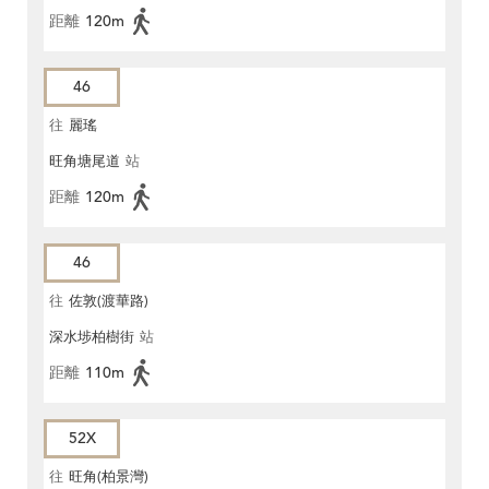
距離
120m
46
往
麗瑤
旺角塘尾道
站
距離
120m
46
往
佐敦(渡華路)
深水埗柏樹街
站
距離
110m
52X
往
旺角(柏景灣)