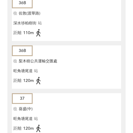
36B
往
佐敦(渡華路)
深水埗柏樹街
站
距離
110m
36B
往
梨木樹公共運輸交匯處
旺角塘尾道
站
距離
120m
37
往
葵盛(中)
旺角塘尾道
站
距離
120m