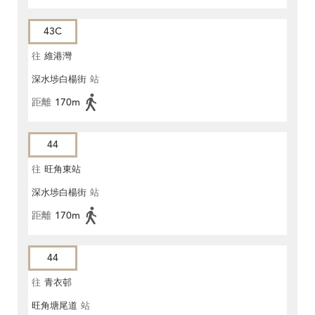
43C
往
維港灣
深水埗白楊街
站
距離
170m
44
往
旺角東站
深水埗白楊街
站
距離
170m
44
往
青衣邨
旺角塘尾道
站