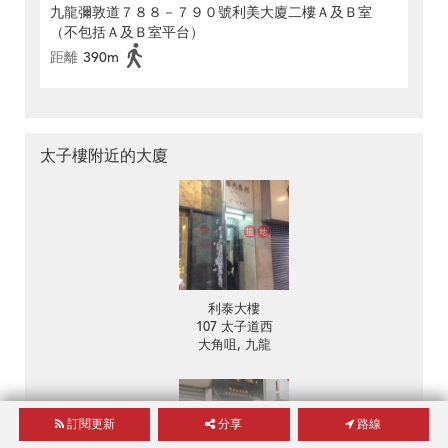
九龍彌敦道７８８－７９０號利美大廈二樓Ａ及Ｂ室
（不包括Ａ及Ｂ室平台）
距離
390m
太子樓附近的大廈
利泰大樓
107 太子道西
大角咀, 九龍
訂閱更新
分享
路線