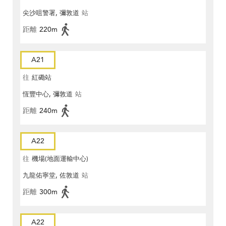
尖沙咀警署, 彌敦道
站
距離
220m
A21
往
紅磡站
恆豐中心, 彌敦道
站
距離
240m
A22
往
機場(地面運輸中心)
九龍佑寧堂, 佐敦道
站
距離
300m
A22