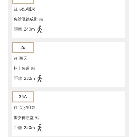
往
尖沙咀東
尖沙咀德成街
站
距離
240m
26
往
順天
柯士甸道
站
距離
230m
35A
往
尖沙咀東
聖安德烈堂
站
距離
250m