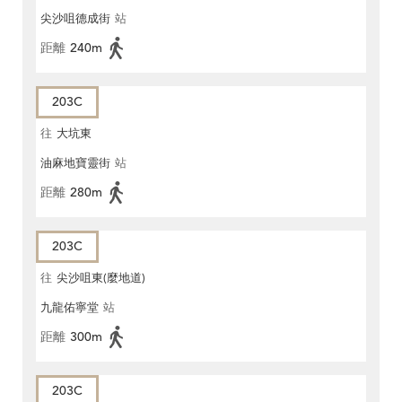
尖沙咀德成街
站
距離
240m
203C
往
大坑東
油麻地寶靈街
站
距離
280m
203C
往
尖沙咀東(麼地道)
九龍佑寧堂
站
距離
300m
203C