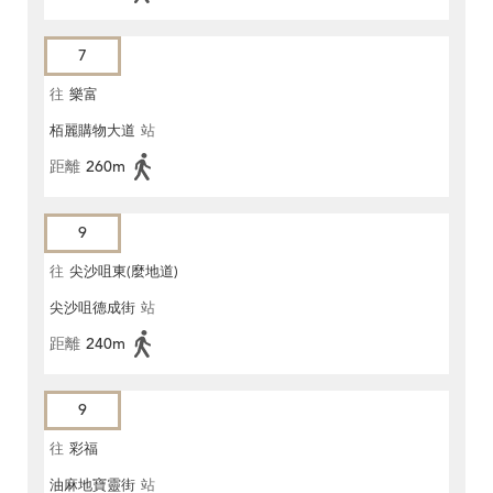
7
往
樂富
栢麗購物大道
站
距離
260m
9
往
尖沙咀東(麼地道)
尖沙咀德成街
站
距離
240m
9
往
彩福
油麻地寶靈街
站