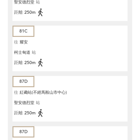
聖安德烈堂
站
距離
250m
81C
往
耀安
柯士甸道
站
距離
250m
87D
往
紅磡站(不經馬鞍山市中心)
聖安德烈堂
站
距離
250m
87D