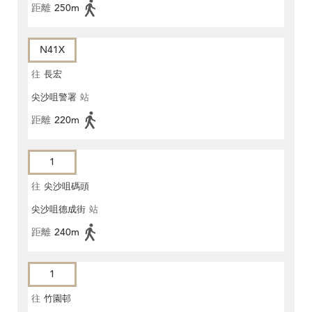
距離
250m
N41X
往
長宏
尖沙咀警署
站
距離
220m
1
往
尖沙咀碼頭
尖沙咀德成街
站
距離
240m
1
往
竹園邨