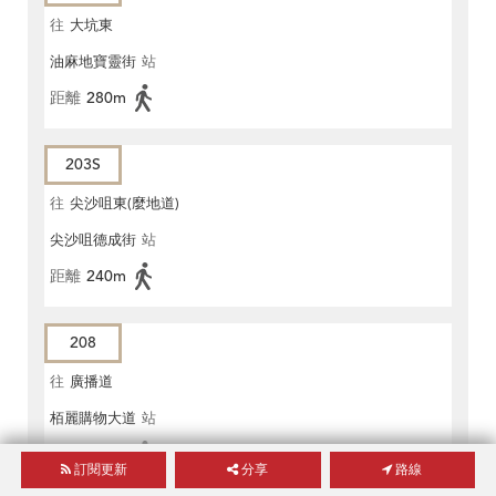
往
大坑東
油麻地寶靈街
站
距離
280m
203S
往
尖沙咀東(麼地道)
尖沙咀德成街
站
距離
240m
208
往
廣播道
栢麗購物大道
站
距離
260m
訂閱更新
分享
路線