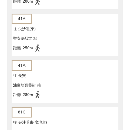
距離
280m
41A
往
尖沙咀(東)
聖安德烈堂
站
距離
250m
41A
往
長安
油麻地寶靈街
站
距離
280m
81C
往
尖沙咀東(麼地道)