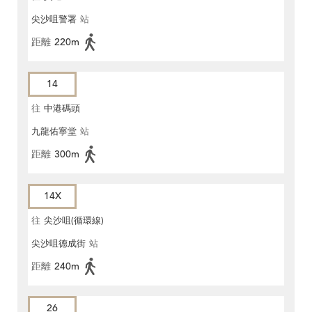
尖沙咀警署
站
距離
220m
14
往
中港碼頭
九龍佑寧堂
站
距離
300m
14X
往
尖沙咀(循環線)
尖沙咀德成街
站
距離
240m
26