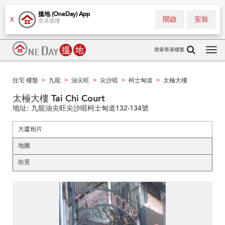
搵地 (OneDay) App
開啟
安裝
X
香港搵樓
搜索香港樓盤
Tog
navi
住宅 樓盤
九龍
油尖旺
尖沙咀
柯士甸道
太極大樓
>
>
>
>
>
太極大樓 Tai Chi Court
地址:
九龍油尖旺尖沙咀柯士甸道132-134號
大廈相片
地圖
街景