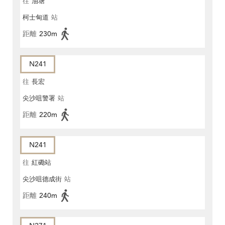
往
油塘
柯士甸道
站
距離
230m
N241
往
長宏
尖沙咀警署
站
距離
220m
N241
往
紅磡站
尖沙咀德成街
站
距離
240m