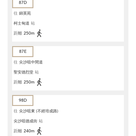
87D
往
錦英苑
柯士甸道
站
距離
250m
87E
往
尖沙咀中間道
聖安德烈堂
站
距離
250m
98D
往
尖沙咀東 (不經培成路)
尖沙咀德成街
站
距離
240m