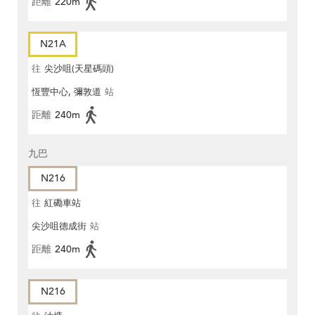
距離
220m
N21A
往
尖沙咀(天星碼頭)
恆豐中心, 彌敦道
站
距離
240m
九巴
N216
往
紅磡車站
尖沙咀德成街
站
距離
240m
N216