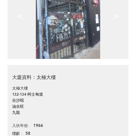
<
>
大廈資料：太極大樓
太極大樓
132-134 柯士甸道
尖沙咀
油尖旺
九龍
1966
入伙年份
58
樓齡