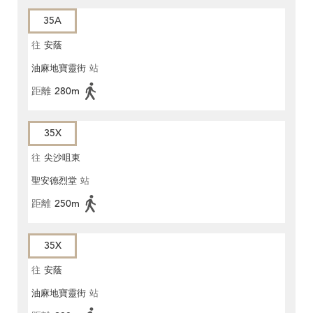
35A
往
安蔭
油麻地寶靈街
站
距離
280m
35X
往
尖沙咀東
聖安德烈堂
站
距離
250m
35X
往
安蔭
油麻地寶靈街
站