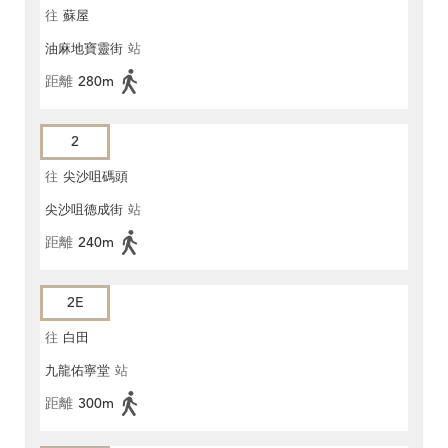
往
蘇屋
油麻地寶靈街
站
距離
280m
2
往
尖沙咀碼頭
尖沙咀德成街
站
距離
240m
2E
往
白田
九龍佑寧堂
站
距離
300m