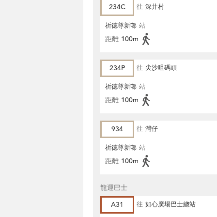
234C
往
深井村
祈德尊新邨
站
距離
100m
234P
往
尖沙咀碼頭
祈德尊新邨
站
距離
100m
934
往
灣仔
祈德尊新邨
站
距離
100m
龍運巴士
A31
往
如心廣場巴士總站