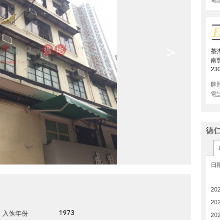
>
荃
南
23
牌
電
德
日
20
202
1973
入伙年份
20