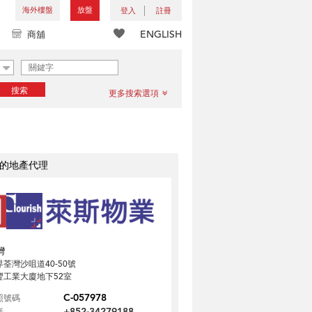
海外樓盤
放盤
登入
註冊
ENGLISH
商舖
搜索
更多搜索選項
的地產代理
灣
界荃灣沙咀道40-50號
豐工業大廈地下52室
C-057978
照號碼
+852-34279188
話