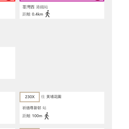
荃灣西
港鐵站
距離
0.4km
230X
往
黃埔花園
祈德尊新邨
站
距離
100m