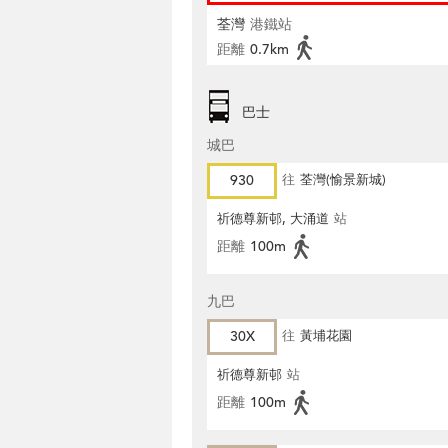
荃灣
港鐵站
距離
0.7km
巴士
城巴
930
往
荃灣(愉景新城)
祈德尊新邨, 大涌道
站
距離
100m
九巴
30X
往
黃埔花園
祈德尊新邨
站
距離
100m