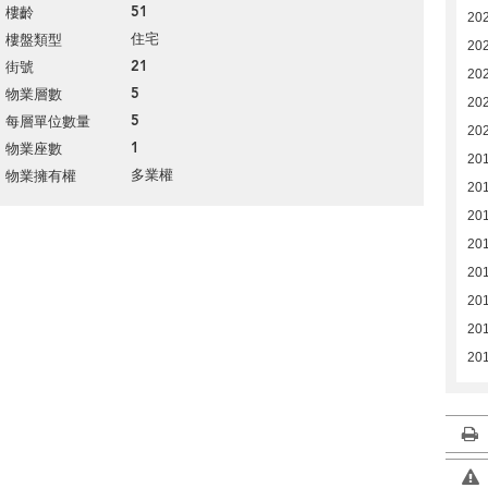
51
樓齡
202
住宅
樓盤類型
202
21
街號
202
5
物業層數
202
5
每層單位數量
20
1
物業座數
20
多業權
物業擁有權
20
20
20
20
201
20
201