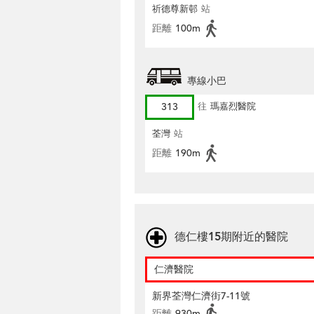
祈德尊新邨
站
距離
100m
專線小巴
313
往
瑪嘉烈醫院
荃灣
站
距離
190m
德仁樓15期附近的醫院
仁濟醫院
新界荃灣仁濟街7-11號
距離
930m