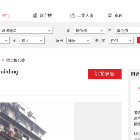
住宅
寫字樓
工業大廈
車位
選擇地區
由
最低價
至
最高價
至
最大
睡房
睡房
洗手間
任何
德仁樓15期
>
ilding
訂閱更新
附近
荃
新
榮
牌
電