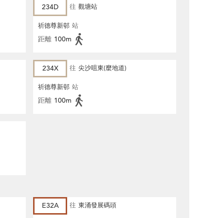
234D
往
觀塘站
祈德尊新邨
站
距離
100m
234X
往
尖沙咀東(麼地道)
祈德尊新邨
站
距離
100m
E32A
往
東涌發展碼頭