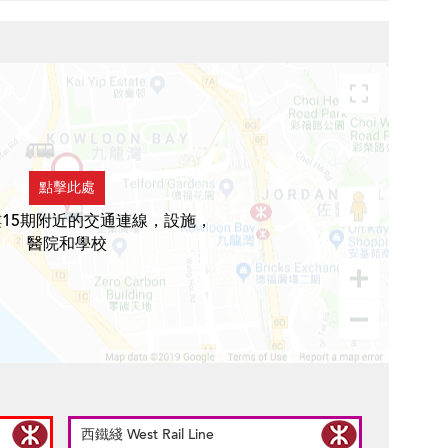
點擊此處
15期附近的交通連線，設施，
醫院和學校
西鐵綫 West Rail Line