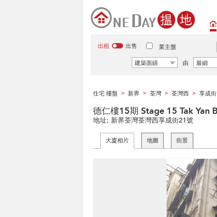
出租
出售
業主盤
建築面績
由
最細
住宅 樓盤
新界
荃灣
荃灣西
享成街
>
>
>
>
德仁樓15期 Stage 15 Tak Yan Bu
地址:
新界荃灣荃灣西享成街21號
大廈相片
地圖
街景