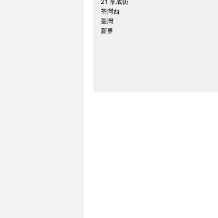
21 享成街
荃灣西
荃灣
新界