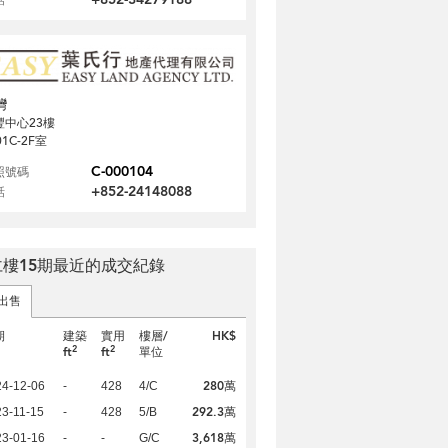
灣
豐中心23樓
01C-2F室
C-000104
照號碼
+852-24148088
話
仁樓15期最近的成交紀錄
出售
期
建築
實用
樓層/
HK$
2
2
ft
ft
單位
280萬
24-12-06
-
428
4/C
292.3萬
3-11-15
-
428
5/B
3,618萬
23-01-16
-
-
G/C