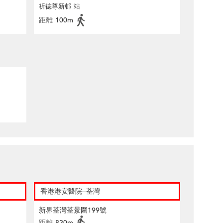
祈德尊新邨
站
距離
100m
香港港安醫院–荃灣
新界荃灣荃景圍199號
距離
830m