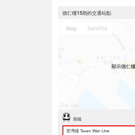
德仁樓15期的交通站點
顯示德仁樓
港鐵
荃灣綫 Tsuen Wan Line