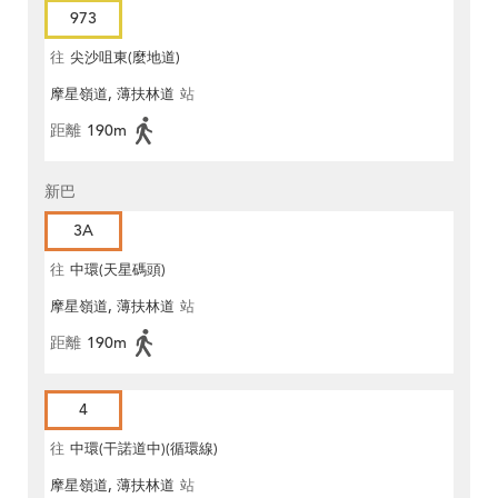
973
往
尖沙咀東(麼地道)
摩星嶺道, 薄扶林道
站
距離
190m
新巴
3A
往
中環(天星碼頭)
摩星嶺道, 薄扶林道
站
距離
190m
4
往
中環(干諾道中)(循環線)
摩星嶺道, 薄扶林道
站