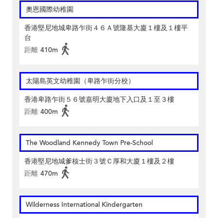
奧恩國際幼稚園
香港堅尼地城卑路乍街４６Ａ號隆基大廈１樓及１樓平
台
距離
410m
太陽島英文幼稚園（卑路乍街分校）
香港卑路乍街５６號嘉明大廈地下入口及１至３樓
距離
400m
The Woodland Kennedy Town Pre-School
香港堅尼地城爹核士街３號Ｃ厚和大廈１樓及２樓
距離
470m
Wilderness International Kindergarten