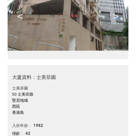
<
>
大廈資料：士美菲園
士美菲園
50 士美菲路
堅尼地城
西區
香港島
1982
入伙年份
42
樓齡