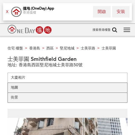
搵地 (OneDay) App
開啟
安裝
X
香港搵樓
搜索香港樓盤
Tog
navi
住宅 樓盤
香港島
西區
堅尼地城
士美菲路
士美菲園
>
>
>
>
>
士美菲園 Smithfield Garden
地址:
香港島西區堅尼地城士美菲路50號
大廈相片
地圖
街景