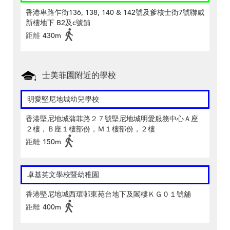
香港卑路乍街136, 138, 140 & 142號及爹核士街7號聯威
新樓地下 B2及c號舖
距離
430m
士美菲園附近的學校
明愛堅尼地城幼兒學校
香港堅尼地城蒲菲路２７號堅尼地城明愛服務中心Ａ座
２樓，Ｂ座１樓部份，Ｍ１樓部份，２樓
距離
150m
卓基英文學校暨幼稚園
香港堅尼地城西環邨東苑台地下及閣樓ＫＧ０１號舖
距離
400m