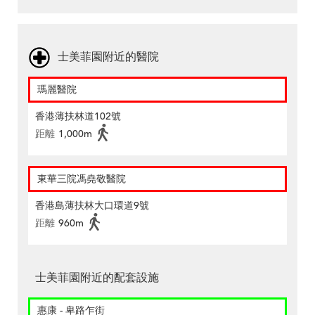
士美菲園附近的醫院
瑪麗醫院
香港薄扶林道102號
距離
1,000m
東華三院馮堯敬醫院
香港島薄扶林大口環道9號
距離
960m
士美菲園附近的配套設施
惠康 - 卑路乍街