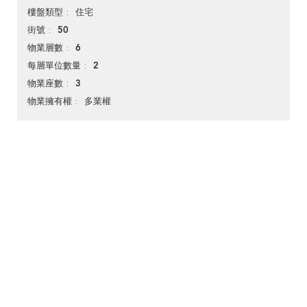
住宅
樓盤類型
50
街號
6
物業層數
2
每層單位數量
3
物業座數
多業權
物業擁有權