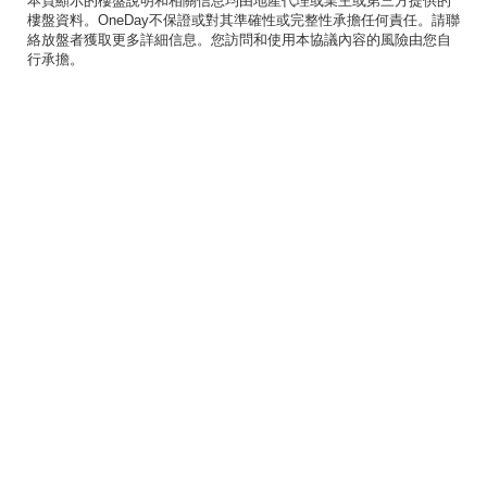
本頁顯示的樓盤說明和相關信息均由地產代理或業主或第三方提供的
樓盤資料。OneDay不保證或對其準確性或完整性承擔任何責任。請聯
絡放盤者獲取更多詳細信息。您訪問和使用本協議內容的風險由您自
行承擔。