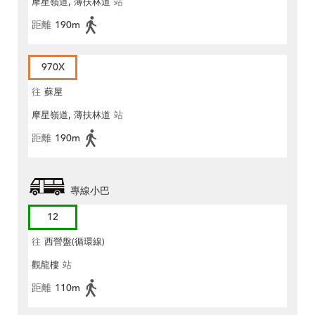
摩星嶺道, 薄扶林道
站
距離
190m
970X
往
蘇屋
摩星嶺道, 薄扶林道
站
距離
190m
專線小巴
12
往
西營盤(循環線)
觀龍樓
站
距離
110m