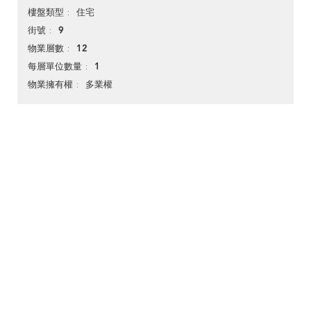
住宅
樓盤類型
9
街號
12
物業層數
1
每層單位數量
多業權
物業擁有權