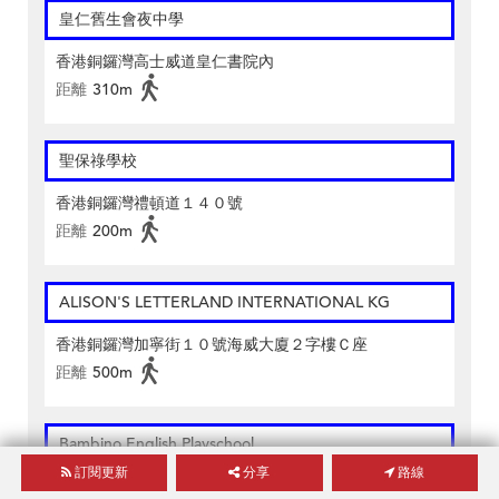
皇仁舊生會夜中學
香港銅鑼灣高士威道皇仁書院內
距離
310m
聖保祿學校
香港銅鑼灣禮頓道１４０號
距離
200m
ALISON'S LETTERLAND INTERNATIONAL KG
香港銅鑼灣加寧街１０號海威大廈２字樓Ｃ座
距離
500m
Bambino English Playschool
訂閱更新
分享
路線
香港銅鑼灣高士威道１６－２２號高威樓４樓Ａ、Ｂ、