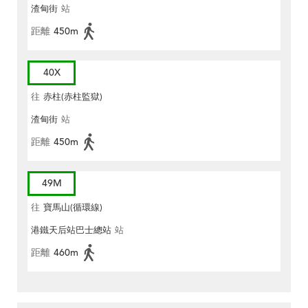
渣甸街
站
距離
450m
40X
往
赤柱(赤柱監獄)
渣甸街
站
距離
450m
49M
往
寶馬山(循環線)
港鐵天后站巴士總站
站
距離
460m