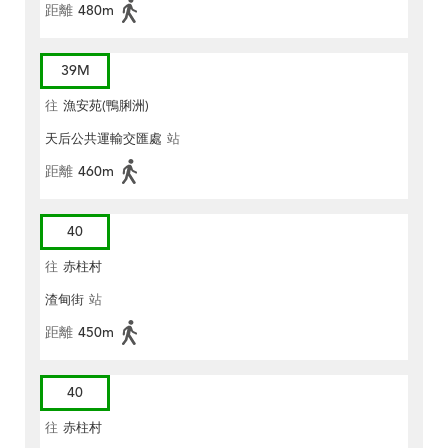
距離
480m
39M
往
漁安苑(鴨脷洲)
天后公共運輸交匯處
站
距離
460m
40
往
赤柱村
渣甸街
站
距離
450m
40
往
赤柱村