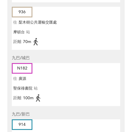
936
往
梨木樹公共運輸交匯處
摩頓台
站
距離
70m
九巴/城巴
N182
往
廣源
聖保祿書院
站
距離
100m
九巴/新巴
914