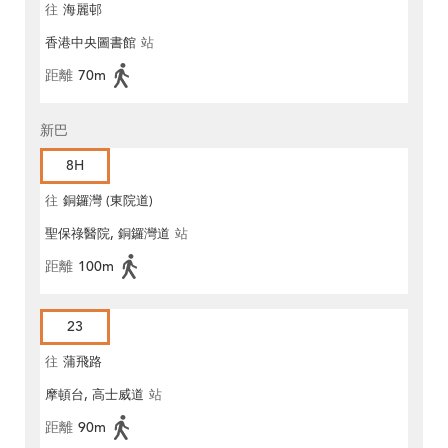
往
海麗邨
香港中央圖書館
站
距離
70m
新巴
8H
往
銅鑼灣 (東院道)
聖保祿醫院, 銅鑼灣道
站
距離
100m
23
往
蒲飛路
摩頓台, 高士威道
站
距離
90m