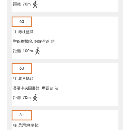
距離
70m
63
往
赤柱監獄
聖保祿醫院, 銅鑼灣道
站
距離
100m
63
往
北角碼頭
香港中央圖書館, 摩頓台
站
距離
70m
81
往
柴灣(興華邨)