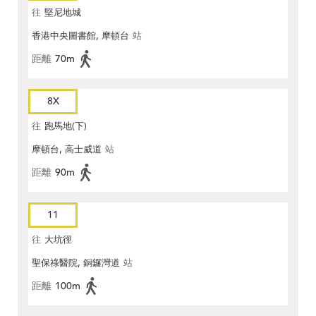
往
堅尼地城
香港中央圖書館, 摩頓台
站
距離
70m
8X
往
跑馬地(下)
摩頓台, 高士威道
站
距離
90m
11
往
大坑徑
聖保祿醫院, 銅鑼灣道
站
距離
100m