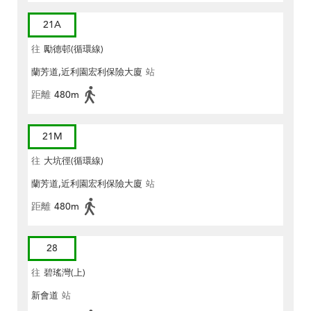
21A
往
勵德邨(循環線)
蘭芳道,近利園宏利保險大廈
站
距離
480m
21M
往
大坑徑(循環線)
蘭芳道,近利園宏利保險大廈
站
距離
480m
28
往
碧瑤灣(上)
新會道
站