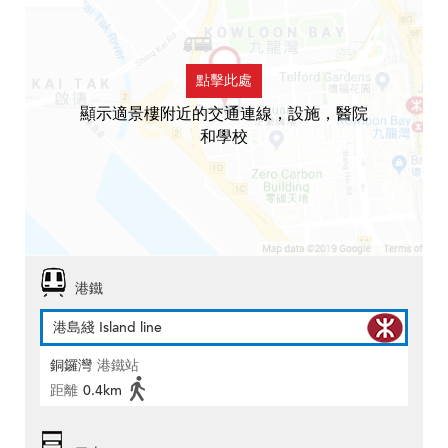
點擊此處
顯示適景樓附近的交通連線，設施，醫院
和學校
港鐵
港島綫 Island line
銅鑼灣
港鐵站
距離
0.4km