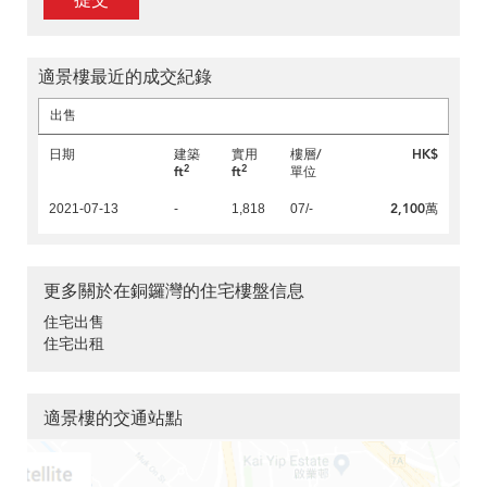
提交
適景樓最近的成交紀錄
出售
日期
建築
實用
樓層/
HK$
2
2
ft
ft
單位
2,100萬
2021-07-13
-
1,818
07/-
更多關於在銅鑼灣的住宅樓盤信息
住宅出售
住宅出租
適景樓的交通站點