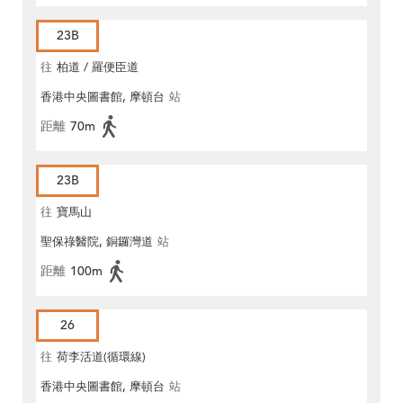
23B
往
柏道 / 羅便臣道
香港中央圖書館, 摩頓台
站
距離
70m
23B
往
寶馬山
聖保祿醫院, 銅鑼灣道
站
距離
100m
26
往
荷李活道(循環線)
香港中央圖書館, 摩頓台
站