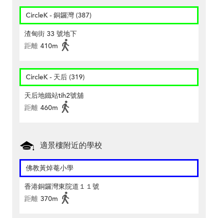
CircleK - 銅鑼灣 (387)
渣甸街 33 號地下
距離
410m
CircleK - 天后 (319)
天后地鐵站tih2號舖
距離
460m
適景樓附近的學校
佛教黃焯菴小學
香港銅鑼灣東院道１１號
距離
370m