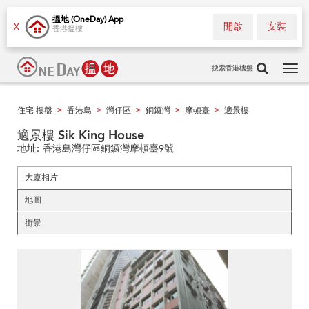
搵地 (OneDay) App
開啟
安裝
X
香港搵樓
搜索香港樓盤
Tog
navi
住宅 樓盤
香港島
灣仔區
銅鑼灣
摩頓臺
適景樓
>
>
>
>
>
適景樓 Sik King House
地址:
香港島灣仔區銅鑼灣摩頓臺9號
大廈相片
地圖
街景