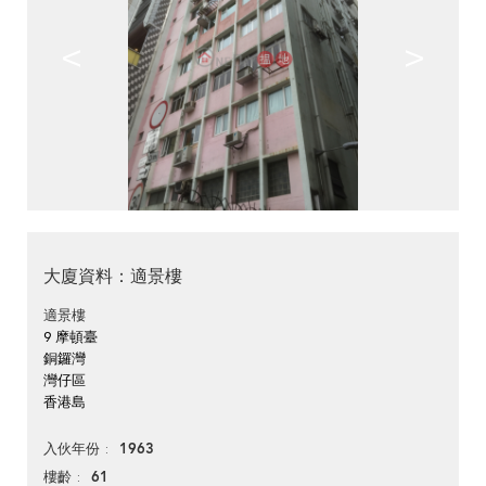
<
>
大廈資料：適景樓
適景樓
9 摩頓臺
銅鑼灣
灣仔區
香港島
1963
入伙年份
61
樓齡