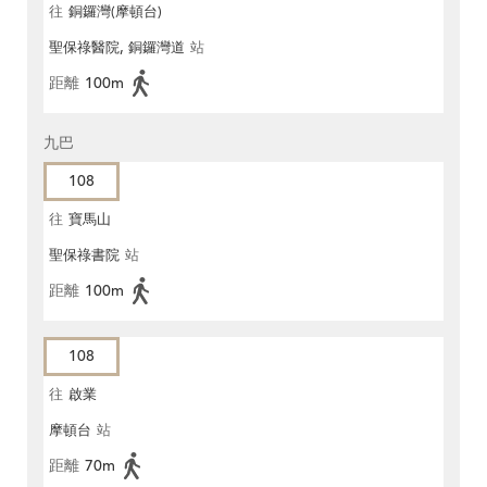
往
銅鑼灣(摩頓台)
聖保祿醫院, 銅鑼灣道
站
距離
100m
九巴
108
往
寶馬山
聖保祿書院
站
距離
100m
108
往
啟業
摩頓台
站
距離
70m