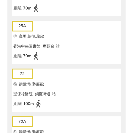
距離
70m
25A
往
寶馬山(循環線)
香港中央圖書館, 摩頓台
站
距離
70m
72
往
銅鑼灣(摩頓臺)
聖保祿醫院, 銅鑼灣道
站
距離
100m
72A
往
銅鑼灣(摩頓臺)