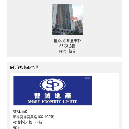
盛逸樓 葵盛東邨
63 葵盛圍
葵涌, 新界
附近的地產代理
智誠地產
新界葵涌葵興路100-102號
葵涌中心1樓B29舖
香港