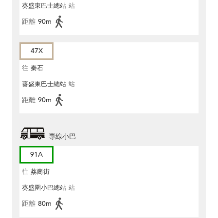
葵盛東巴士總站
站
距離
90m
47X
往
秦石
葵盛東巴士總站
站
距離
90m
專線小巴
91A
往
荔崗街
葵盛圍小巴總站
站
距離
80m