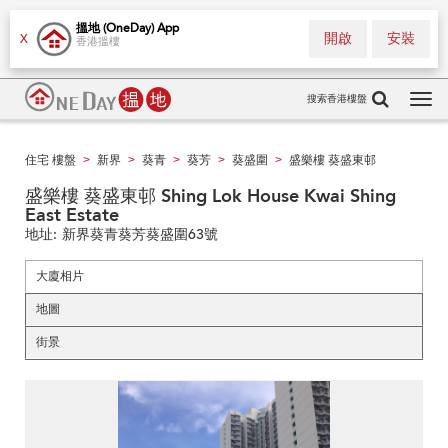
搵地 (OneDay) App
開啟
安裝
X
香港搵樓
搜索香港樓盤
Tog
navi
住宅 樓盤
新界
葵青
葵芳
葵盛圍
盛樂樓 葵盛東邨
>
>
>
>
>
盛樂樓 葵盛東邨 Shing Lok House Kwai Shing
East Estate
地址:
新界葵青葵芳葵盛圍63號
大廈相片
地圖
街景