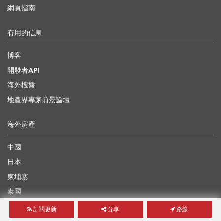
網頁指南
有用的信息
博客
開發者API
海外樓盤
地產界專家前景論壇
海外房產
中國
日本
柬埔寨
泰國
澳洲
訂閱更新
分享
路線