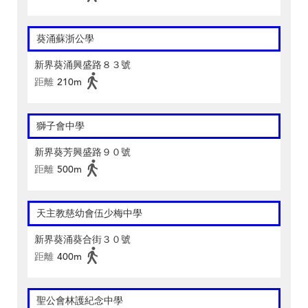
葵涌蘇浙公學
新界葵涌興盛路８３號
距離
210m
獅子會中學
新界葵芳興盛路９０號
距離
500m
天主教慈幼會伍少梅中學
新界葵涌葵合街３０號
距離
400m
聖公會林護紀念中學