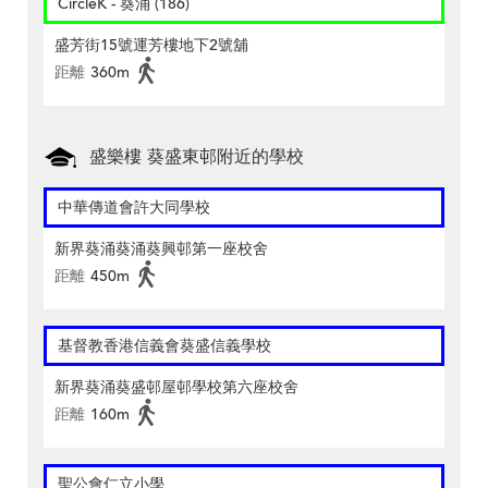
CircleK - 葵涌 (186)
盛芳街15號運芳樓地下2號舖
距離
360m
盛樂樓 葵盛東邨附近的學校
中華傳道會許大同學校
新界葵涌葵涌葵興邨第一座校舍
距離
450m
基督教香港信義會葵盛信義學校
新界葵涌葵盛邨屋邨學校第六座校舍
距離
160m
聖公會仁立小學