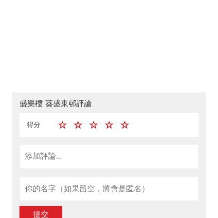
盛樂樓 葵盛東邨評論
得分
提交