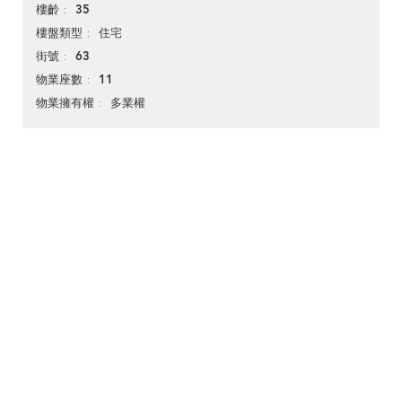
35
樓齡
住宅
樓盤類型
63
街號
11
物業座數
多業權
物業擁有權