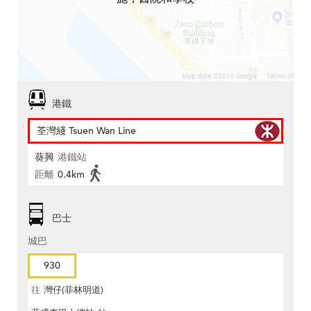
港鐵
荃灣綫 Tsuen Wan Line
葵興
港鐵站
距離
0.4km
巴士
城巴
930
往
灣仔(菲林明道)