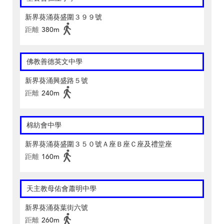
新界葵涌葵盛圍３９９號
距離
380m
佛教善德英文中學
新界葵涌興盛路５號
距離
240m
棉紡會中學
新界葵涌葵盛圍３５０號Ａ座Ｂ座Ｃ座及禮堂座
距離
160m
天主教母佑會蕭明中學
新界葵涌葵葉街六號
距離
260m