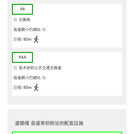
94
往
石圍角
葵盛圍小巴總站
站
距離
80m
94A
往
梨木樹邨公共交通交匯處
葵盛圍小巴總站
站
距離
80m
盛樂樓 葵盛東邨附近的配套設施