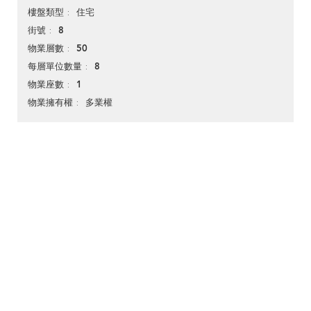
住宅
樓盤類型
8
街號
50
物業層數
8
每層單位數量
1
物業座數
多業權
物業擁有權