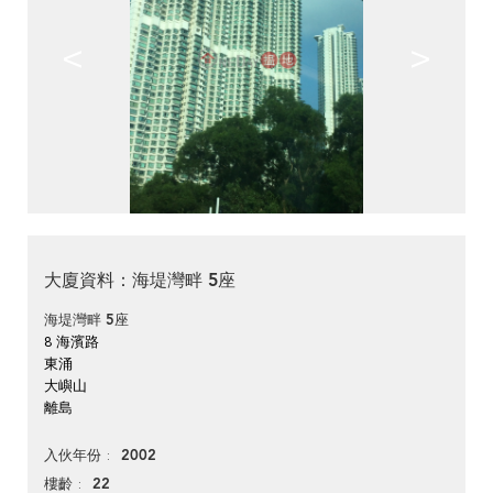
<
>
大廈資料：海堤灣畔 5座
海堤灣畔 5座
8 海濱路
東涌
大嶼山
離島
2002
入伙年份
22
樓齡