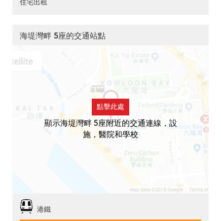
住宅出租
海堤灣畔 5座的交通站點
點擊此處
顯示海堤灣畔 5座附近的交通連線，設
施，醫院和學校
港鐵