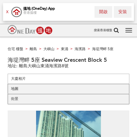
搵地 (OneDay) App
開啟
安裝
X
香港搵樓
搜索香港樓盤
Tog
navi
住宅 樓盤
離島
大嶼山
東涌
海濱路
海堤灣畔 5座
>
>
>
>
>
海堤灣畔 5座 Seaview Crescent Block 5
地址:
離島大嶼山東涌海濱路8號
大廈相片
地圖
街景