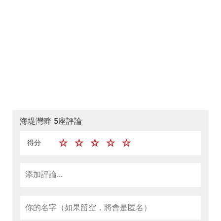
海堤灣畔 5座評論
得分