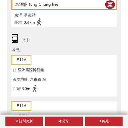
東涌綫 Tung Chung line
東涌
港鐵站
距離
0.4km
巴士
城巴
E11A
往
亞洲國際博覽館
海堤灣畔, 惠東路
站
距離
90m
E11A
往
天后站
訂閱更新
分享
路線
海堤灣畔, 惠東路
站