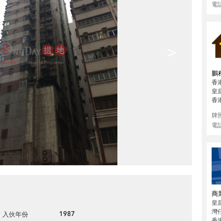
電
>
鵬
香
皇
香
牌
電
商
皇
灣
1987
入伙年份
香