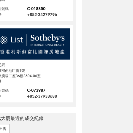
C-018850
照號碼
+852-34279796
話
公司
鑼灣勿地臣街1號
廣場二座36樓3604-06室
港
C-073987
照號碼
+852-37933688
話
元大廈最近的成交紀錄
出售