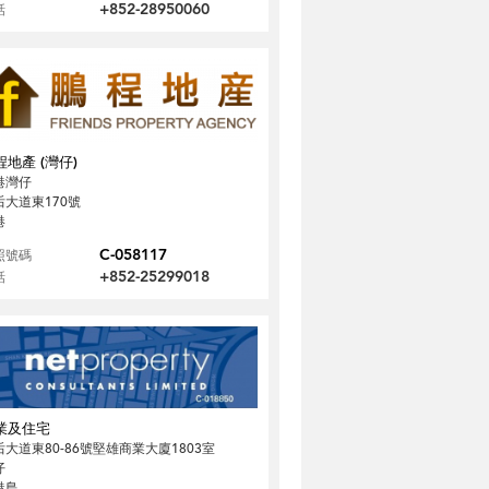
+852-28950060
話
程地產 (灣仔)
港灣仔
后大道東170號
港
C-058117
照號碼
+852-25299018
話
業及住宅
后大道東80-86號堅雄商業大廈1803室
仔
港島