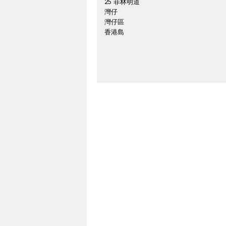
25 菲林明道
灣仔
灣仔區
香港島