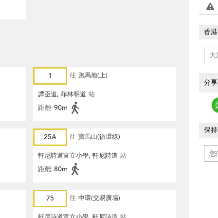
香港
1
往
跑馬地(上)
分享
譚臣道, 菲林明道
站
距離
90m
保持
25A
往
寶馬山(循環線)
軒尼詩道官立小學, 軒尼詩道
站
距離
80m
75
往
中環(交易廣場)
軒尼詩道官立小學, 軒尼詩道
站