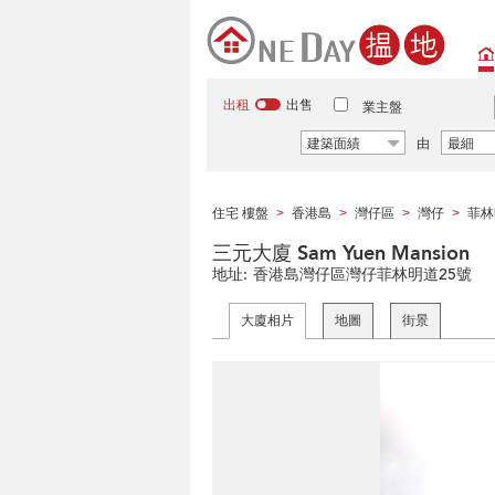
出租
出售
業主盤
建築面績
由
最細
住宅 樓盤
香港島
灣仔區
灣仔
菲林
>
>
>
>
三元大廈 Sam Yuen Mansion
地址:
香港島灣仔區灣仔菲林明道25號
大廈相片
地圖
街景