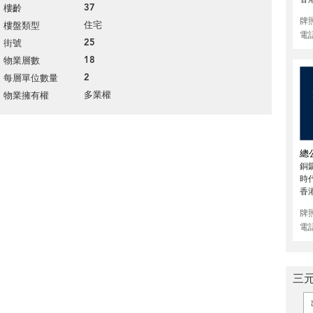
37
樓齡
牌
住宅
樓盤類型
電
25
街號
18
物業層數
2
每層單位數量
多業權
物業擁有權
總
銅
時代
香
牌
電
三