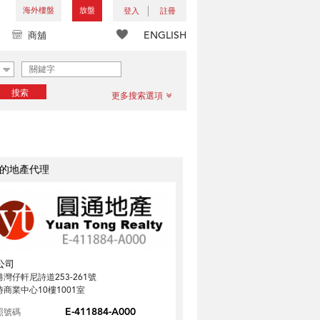
海外樓盤
放盤
登入
註冊
ENGLISH
商舖
搜索
更多搜索選項
的地產代理
公司
港灣仔軒尼詩道253-261號
時商業中心10樓1001室
E-411884-A000
照號碼