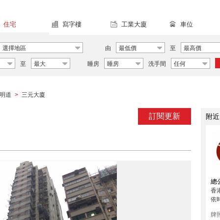
住宅
寫字樓
工業大廈
車位
選擇地區
由
最低價
至
最高價
至
最大
睡房
睡房
洗手間
任何
明道
三元大廈
>
訂閱更新
附近
總
香
依
牌