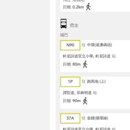
距離
0.2km
巴士
城巴
N90
往
中環(港澳碼頭)
軒尼詩道官立小學, 軒尼詩道
站
距離
80m
1P
往
跑馬地 (上)
譚臣道, 菲林明道
站
距離
90m
37A
往
金鐘(循環線)
軒尼詩道官立小學, 軒尼詩道
站