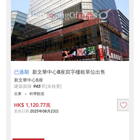
已過期
新文華中心B座寫字樓租單位出售
新文華中心B座
建築面積
945
呎
[未核實]
尖東
科學館道
HK$ 1,120.77萬
更新日期
2025年08月23日