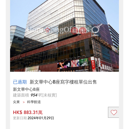
已過期
新文華中心B座寫字樓租單位出售
新文華中心B座
建築面積
954
呎
[未核實]
尖東
科學館道
HK$ 883.31萬
更新日期
2024年01月29日