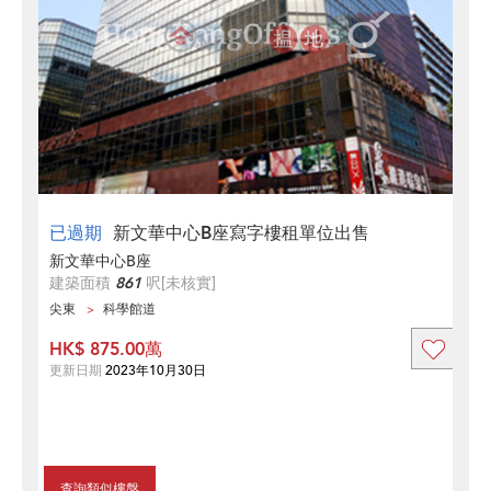
已過期
新文華中心B座寫字樓租單位出售
新文華中心B座
建築面積
861
呎
[未核實]
尖東
科學館道
HK$ 875.00萬
更新日期
2023年10月30日
查詢類似樓盤