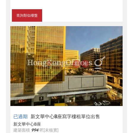
查詢類似樓盤
已過期
新文華中心B座寫字樓租單位出售
新文華中心B座
建築面積
994
呎
[未核實]