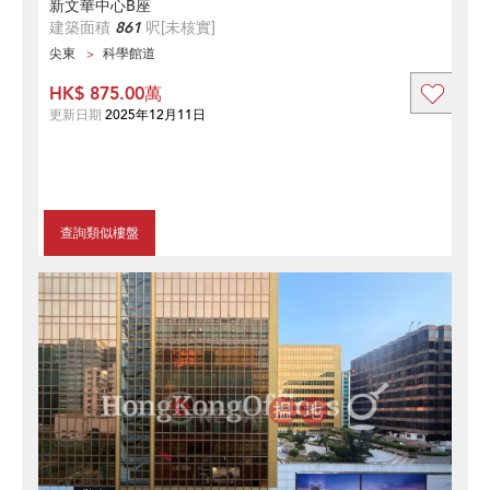
新文華中心B座
建築面積
861
呎
[未核實]
尖東
科學館道
HK$ 875.00萬
更新日期
2025年12月11日
查詢類似樓盤