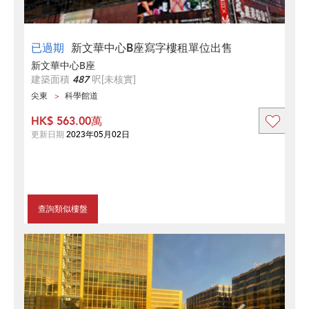
已過期
新文華中心B座寫字樓租單位出售
新文華中心B座
建築面積
487
呎
[未核實]
尖東
科學館道
HK$ 563.00萬
更新日期
2023年05月02日
查詢類似樓盤