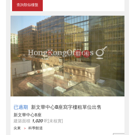
查詢類似樓盤
已過期
新文華中心B座寫字樓租單位出售
新文華中心B座
建築面積
1,020
呎
[未核實]
尖東
科學館道