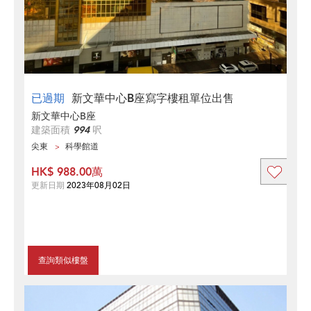
已過期
新文華中心B座寫字樓租單位出售
新文華中心B座
建築面積
994
呎
尖東
科學館道
HK$ 988.00萬
更新日期
2023年08月02日
查詢類似樓盤