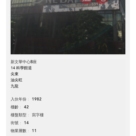
新文華中心B座
14 科學館道
尖東
油尖旺
九龍
1982
入伙年份
42
樓齡
寫字樓
樓盤類型
14
街號
11
物業層數