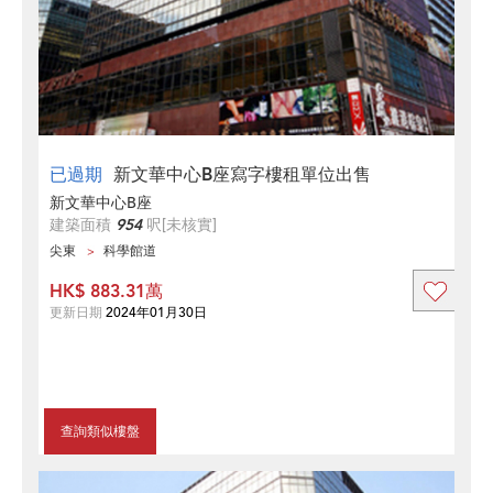
已過期
新文華中心B座寫字樓租單位出售
新文華中心B座
建築面積
954
呎
[未核實]
尖東
科學館道
HK$ 883.31萬
更新日期
2024年01月30日
查詢類似樓盤