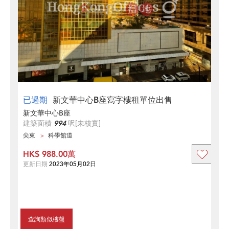
已過期
新文華中心B座寫字樓租單位出售
新文華中心B座
建築面積
994
呎
[未核實]
尖東
科學館道
HK$ 988.00萬
更新日期
2023年05月02日
查詢類似樓盤