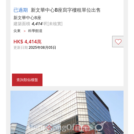
已過期
新文華中心B座寫字樓租單位出售
新文華中心B座
建築面積
4,414
呎
[未核實]
尖東
科學館道
HK$ 4,414萬
更新日期
2025年08月05日
查詢類似樓盤