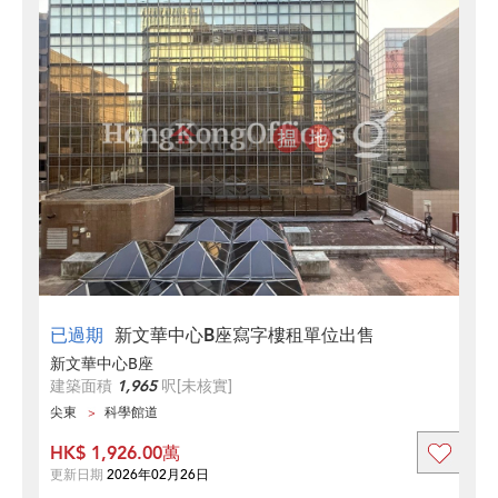
已過期
新文華中心B座寫字樓租單位出售
新文華中心B座
建築面積
1,965
呎
[未核實]
尖東
科學館道
HK$ 1,926.00萬
更新日期
2026年02月26日