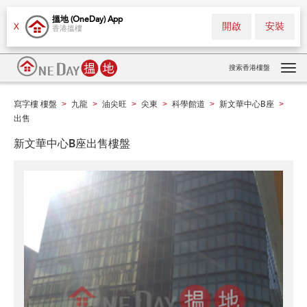
搵地 (OneDay) App
開啟
安裝
X
香港搵樓
搜索香港樓盤
Tog
navi
寫字樓 樓盤
九龍
油尖旺
尖東
科學館道
新文華中心B座
>
>
>
>
>
>
出售
新文華中心B座出售樓盤