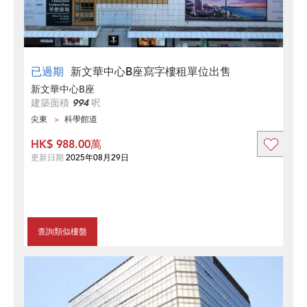
已過期
新文華中心B座寫字樓租單位出售
新文華中心B座
建築面積
994
呎
尖東
科學館道
HK$ 988.00萬
更新日期
2025年08月29日
查詢類似樓盤