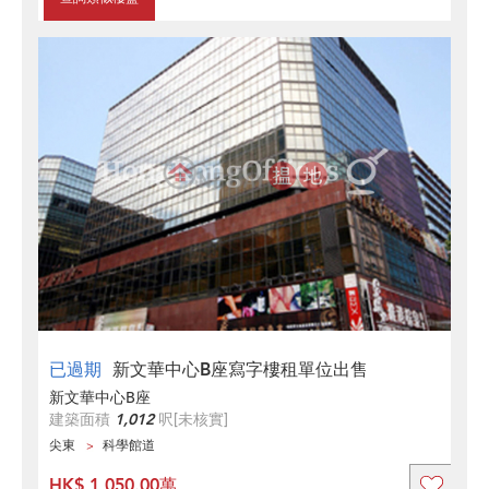
已過期
新文華中心B座寫字樓租單位出售
新文華中心B座
建築面積
1,012
呎
[未核實]
尖東
科學館道
HK$ 1,050.00萬