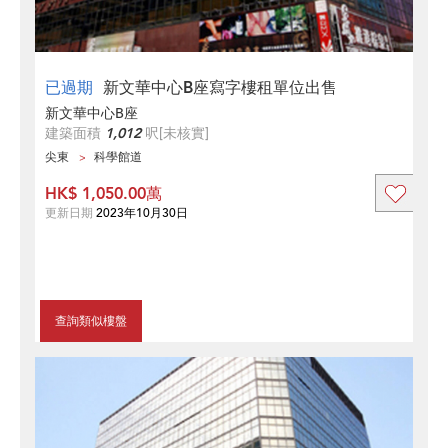
已過期
新文華中心B座寫字樓租單位出售
新文華中心B座
建築面積
1,012
呎
[未核實]
尖東
科學館道
HK$ 1,050.00萬
更新日期
2023年10月30日
查詢類似樓盤