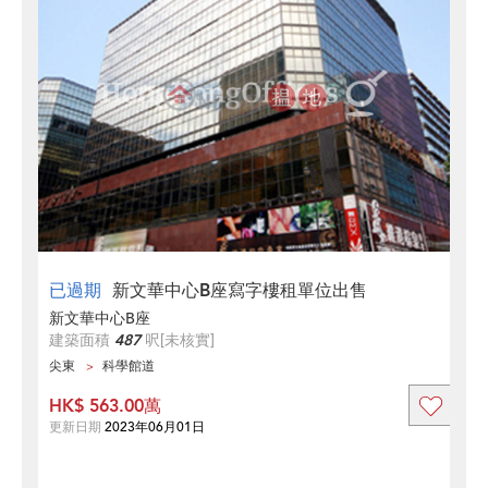
已過期
新文華中心B座寫字樓租單位出售
新文華中心B座
建築面積
487
呎
[未核實]
尖東
科學館道
HK$ 563.00萬
更新日期
2023年06月01日