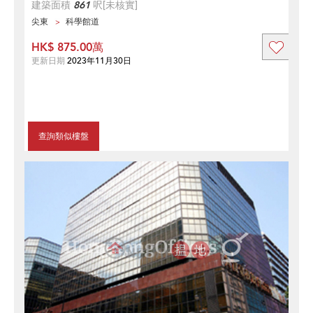
建築面積
861
呎
[未核實]
尖東
科學館道
HK$ 875.00萬
更新日期
2023年11月30日
查詢類似樓盤