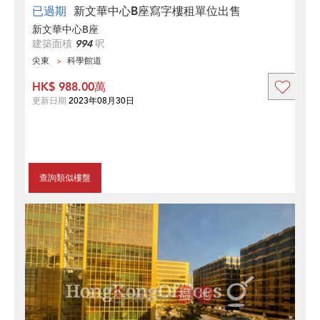
已過期
新文華中心B座寫字樓租單位出售
新文華中心B座
建築面積
994
呎
尖東
科學館道
HK$ 988.00萬
更新日期
2023年08月30日
查詢類似樓盤