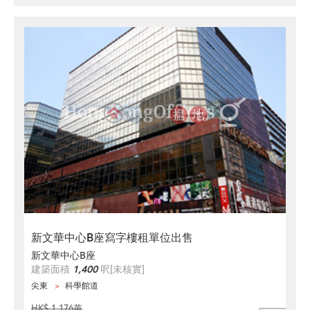
新文華中心B座寫字樓租單位出售
新文華中心B座
建築面積
1,400
呎
[未核實]
尖東
科學館道
HK$ 1,176萬