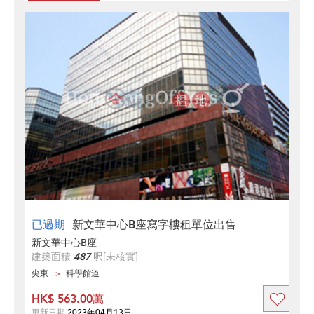
已過期
新文華中心B座寫字樓租單位出售
新文華中心B座
建築面積
487
呎
[未核實]
尖東
科學館道
HK$ 563.00萬
更新日期
2023年04月13日