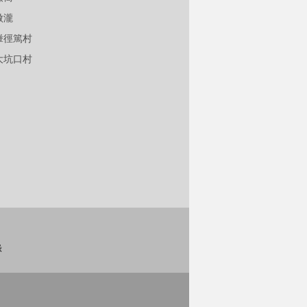
傲瀧
輋徑篤村
大坑口村
錄