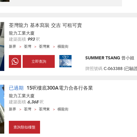
荃灣龍力 基本寫裝 交吉 可租可賣
龍力工業大廈
建築面積
993
呎
新界
荃灣
荃灣東
橫龍街
SUMMER TSANG 曾小姐
立即查詢
牌照號碼
C-063388 (
已驗
已過期
15呎樓底300A電力合各行各業
龍力工業大廈
建築面積
6,368
呎
新界
荃灣
荃灣東
橫龍街
查詢類似樓盤