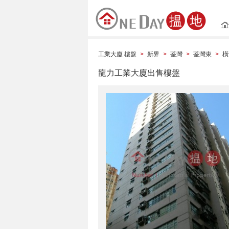
工業大廈 樓盤
新界
荃灣
荃灣東
橫
>
>
>
>
龍力工業大廈出售樓盤