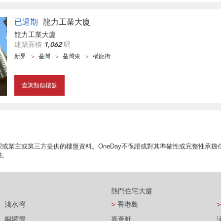
已過期
龍力工業大廈
龍力工業大廈
建築面積
1,062
呎
新界
荃灣
荃灣東
橫龍街
查詢類似樓盤
或業主或第三方提供的樓盤資料。OneDay不保證或對其準確性或完整性承
擔。
熱門住宅大廈
淺水灣
>
香港島
>
銅鑼灣
嘉薈軒