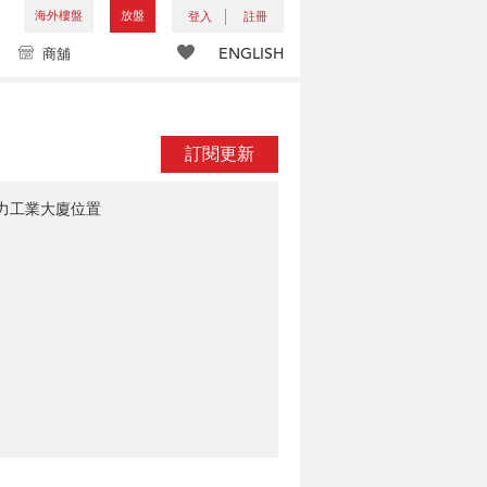
海外樓盤
放盤
登入
註冊
ENGLISH
商舖
訂閱更新
力工業大廈位置