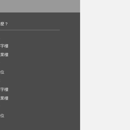
什麼？
屋
寫字樓
工業樓
舖
車位
樓
寫字樓
工業樓
舖
車位