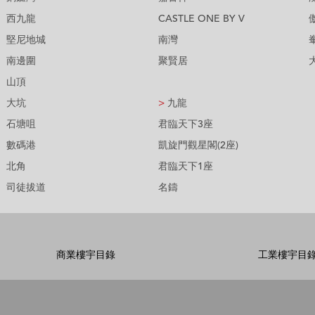
西九龍
CASTLE ONE BY V
堅尼地城
南灣
南邊圍
聚賢居
山頂
大坑
>
九龍
石塘咀
君臨天下3座
數碼港
凱旋門觀星閣(2座)
北角
君臨天下1座
司徒拔道
名鑄
商業樓宇目錄
工業樓宇目