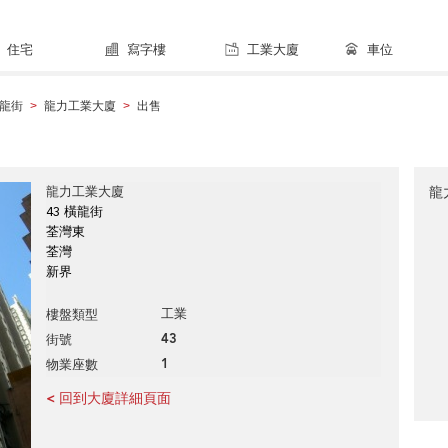
住宅
寫字樓
工業大廈
車位
龍街
龍力工業大廈
出售
>
>
龍力工業大廈
龍
43 橫龍街
荃灣東
荃灣
新界
工業
樓盤類型
43
街號
1
物業座數
< 回到大廈詳細頁面