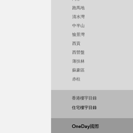
跑馬地
清水灣
中半山
愉景灣
西貢
西營盤
薄扶林
蘇豪區
赤柱
香港樓宇目錄
住宅樓宇目錄
OneDay國際